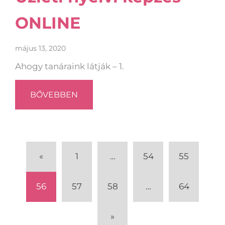
ONLINE
május 13, 2020
Ahogy tanáraink látják – 1.
BŐVEBBEN
«
1
…
54
55
56
57
58
…
64
»