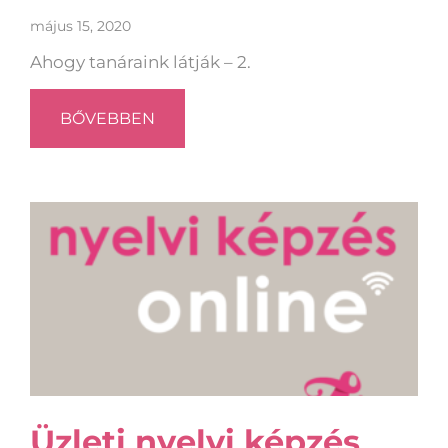
május 15, 2020
Ahogy tanáraink látják – 2.
BŐVEBBEN
Üzleti nyelvi képzés