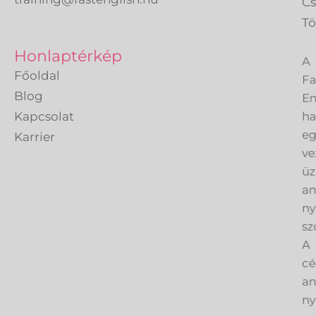
C
Tö
A
Honlaptérkép
Fa
Főoldal
En
Blog
h
Kapcsolat
eg
Karrier
ve
üz
an
ny
sz
A
cé
an
ny
az