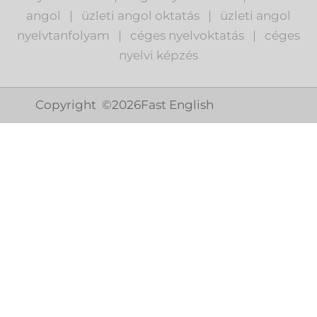
angol
|
ü
zleti angol oktatás
|
üzleti angol
nyelvtanfolyam
|
c
éges nyelvoktatás
|
céges
nyelvi képzés
Copyright ©
2026
Fast English