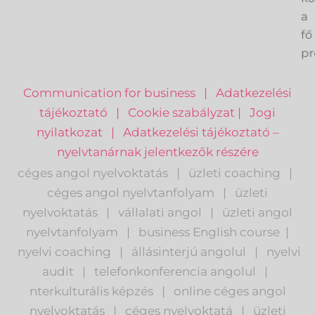
k
a
fő
pr
Communication for business
|
Adatkezelési
tájékoztató
|
Cookie szabályzat
|
Jogi
nyilatkozat
|
Adatkezelési tájékoztató –
nyelvtanárnak jelentkezők részére
céges angol nyelvoktatás
|
üzleti coaching
|
céges angol nyelvtanfolyam
|
üzleti
nyelvoktatás
|
vállalati angol
|
üzleti angol
nyelvtanfolyam
|
business English course
|
nyelvi coaching
|
állásinterjú angolul
|
nyelvi
audit
|
telefonkonferencia angolul
|
nterkulturális képzés
|
o
nline céges angol
nyelvoktatás
|
céges nyelvoktatá
|
üzleti