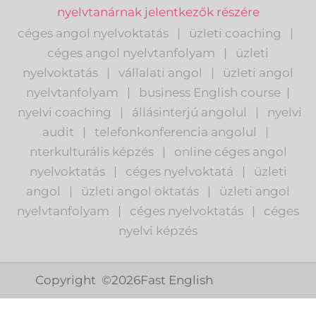
nyelvtanárnak jelentkezők részére
céges angol nyelvoktatás
|
üzleti coaching
|
céges angol nyelvtanfolyam
|
üzleti
nyelvoktatás
|
vállalati angol
|
üzleti angol
nyelvtanfolyam
|
business English course
|
nyelvi coaching
|
állásinterjú angolul
|
nyelvi
audit
|
telefonkonferencia angolul
|
nterkulturális képzés
|
o
nline céges angol
nyelvoktatás
|
céges nyelvoktatá
|
üzleti
angol
|
ü
zleti angol oktatás
|
üzleti angol
nyelvtanfolyam
|
c
éges nyelvoktatás
|
céges
nyelvi képzés
Copyright ©
2026
Fast English