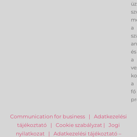
üz
sz
me
a
sz
an
és
a
ve
k
a
fő
pr
Communication for business
|
Adatkezelési
tájékoztató
|
Cookie szabályzat
|
Jogi
nyilatkozat
|
Adatkezelési tájékoztató –