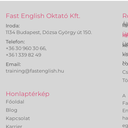
Fast English Oktató Kft.
R
Ál
ny
ké
Iroda:
1134 Budapest, Dózsa György út 150.
Üz
ny
ké
Telefon:
Üz
sz
ké
+36 30 960 30 66,
Ve
k
+36 1 339 82 49
Ny
co
Email:
training@fastenglish.hu
C
Tö
A
Honlaptérkép
Fa
Főoldal
En
Blog
h
Kapcsolat
eg
Karrier