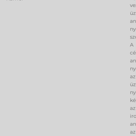
ve
üz
an
ny
sz
A
cé
an
ny
az
üz
ny
ké
az
ir
an
az