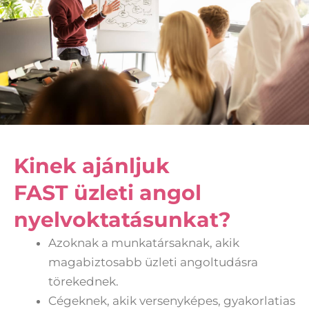
Kinek ajánljuk
FAST üzleti angol
nyelvoktatásunkat?
Azoknak a munkatársaknak, akik
magabiztosabb üzleti angoltudásra
törekednek.
Cégeknek, akik versenyképes, gyakorlatias