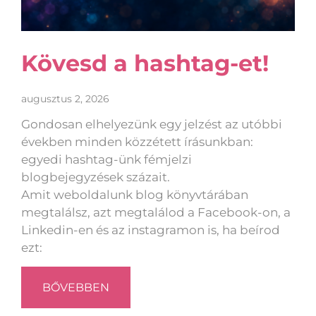
Kövesd a hashtag-et!
augusztus 2, 2026
Gondosan elhelyezünk egy jelzést az utóbbi
években minden közzétett írásunkban:
egyedi hashtag-ünk fémjelzi
blogbejegyzések százait.
Amit weboldalunk blog könyvtárában
megtalálsz, azt megtalálod a Facebook-on, a
Linkedin-en és az instagramon is, ha beírod
ezt:
BŐVEBBEN