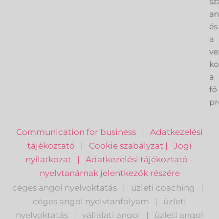
sz
an
és
a
ve
k
a
fő
pr
Communication for business
|
Adatkezelési
tájékoztató
|
Cookie szabályzat
|
Jogi
nyilatkozat
|
Adatkezelési tájékoztató –
nyelvtanárnak jelentkezők részére
céges angol nyelvoktatás
|
üzleti coaching
|
céges angol nyelvtanfolyam
|
üzleti
nyelvoktatás
|
vállalati angol
|
üzleti angol