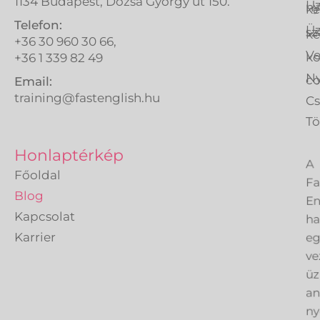
1134 Budapest, Dózsa György út 150.
Üz
ny
ké
Telefon:
Üz
sz
ké
+36 30 960 30 66,
Ve
k
+36 1 339 82 49
Ny
co
Email:
training@fastenglish.hu
C
Tö
A
Honlaptérkép
Fa
Főoldal
En
Blog
h
Kapcsolat
eg
Karrier
ve
üz
an
ny