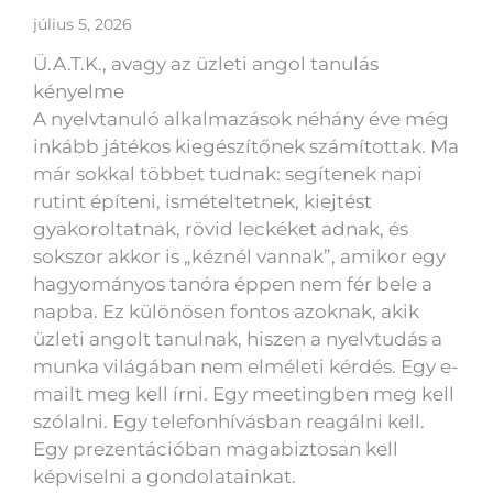
július 5, 2026
Ü.A.T.K., avagy az üzleti angol tanulás
kényelme
A nyelvtanuló alkalmazások néhány éve még
inkább játékos kiegészítőnek számítottak. Ma
már sokkal többet tudnak: segítenek napi
rutint építeni, ismételtetnek, kiejtést
gyakoroltatnak, rövid leckéket adnak, és
sokszor akkor is „kéznél vannak”, amikor egy
hagyományos tanóra éppen nem fér bele a
napba. Ez különösen fontos azoknak, akik
üzleti angolt tanulnak, hiszen a nyelvtudás a
munka világában nem elméleti kérdés. Egy e-
mailt meg kell írni. Egy meetingben meg kell
szólalni. Egy telefonhívásban reagálni kell.
Egy prezentációban magabiztosan kell
képviselni a gondolatainkat.