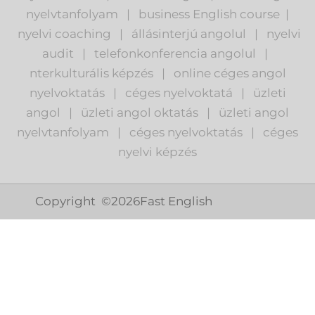
nyelvtanfolyam
|
business English course
|
nyelvi coaching
|
állásinterjú angolul
|
nyelvi
audit
|
telefonkonferencia angolul
|
nterkulturális képzés
|
o
nline céges angol
nyelvoktatás
|
céges nyelvoktatá
|
üzleti
angol
|
ü
zleti angol oktatás
|
üzleti angol
nyelvtanfolyam
|
c
éges nyelvoktatás
|
céges
nyelvi képzés
Copyright ©
2026
Fast English