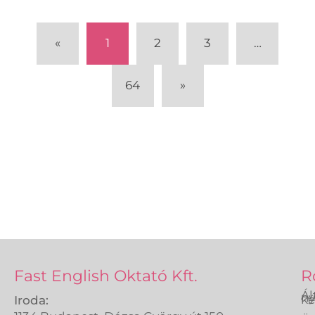
«
1
2
3
…
64
»
Fast English Oktató Kft.
R
Ál
ny
ké
Iroda: