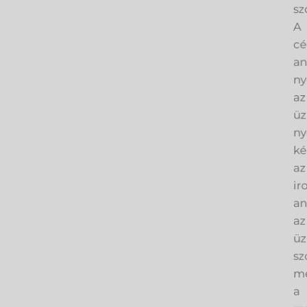
sz
A
cé
an
ny
az
üz
ny
ké
az
ir
an
az
üz
sz
me
a