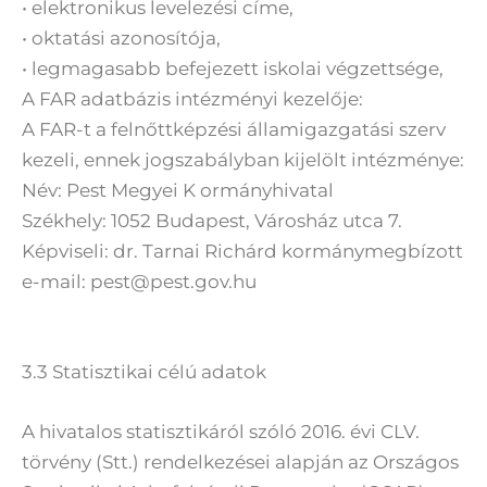
• elektronikus levelezési címe,
• oktatási azonosítója,
• legmagasabb befejezett iskolai végzettsége,
A FAR adatbázis intézményi kezelője:
A FAR-t a felnőttképzési államigazgatási szerv
kezeli, ennek jogszabályban kijelölt intézménye:
Név: Pest Megyei K ormányhivatal
Székhely: 1052 Budapest, Városház utca 7.
Képviseli: dr. Tarnai Richárd kormánymegbízott
e-mail: pest@pest.gov.hu
3.3 Statisztikai célú adatok
A hivatalos statisztikáról szóló 2016. évi CLV.
törvény (Stt.) rendelkezései alapján az Országos