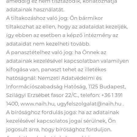
ameddig ez nem tisztázódik, korlátozhatja
adatainak használatát.
A tiltakozáshoz való jog: Ön bármikor
tiltakozhat az ellen, hogy az adataidat kezeljék,
így ebben az esetben a képző intézmény az
adataidat nem kezelheti tovább.
A panasztételhez való jog: ha Önnek az
adatainak kezelésével kapcsolatban valamilyen
kifogása van, panaszt tehet az illetékes
hatóságnál: Nemzeti Adatvédelmi és
Információszabadság Hatóság, 1125 Budapest,
Szilágyi Erzsébet fasor 22/C., telefon: +36 1 391
1400, www.naih.hu, ugyfelszolgalat@naih.hu .
A bírósághoz fordulás joga: ha az adatainak
kezelésével kapcsolatos jogai sérülnek, Ön
jogosult arra, hogy bírósághoz forduljon.