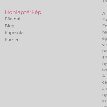
Tö
A
Honlaptérkép
Fa
Főoldal
En
Blog
h
Kapcsolat
eg
Karrier
ve
üz
an
ny
sz
A
cé
an
ny
az
üz