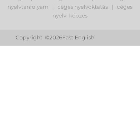
nyelvtanfolyam
|
c
éges nyelvoktatás
|
céges
nyelvi képzés
Copyright ©
2026
Fast English