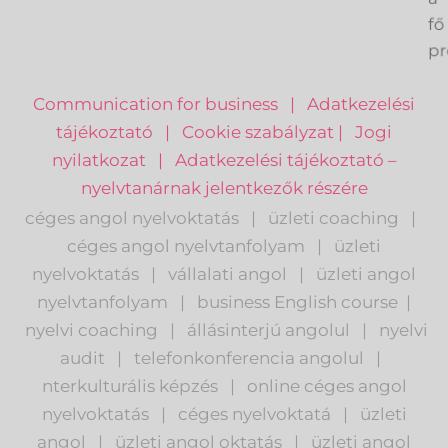
a
fő
pr
Communication for business
|
Adatkezelési
tájékoztató
|
Cookie szabályzat
|
Jogi
nyilatkozat
|
Adatkezelési tájékoztató –
nyelvtanárnak jelentkezők részére
céges angol nyelvoktatás
|
üzleti coaching
|
céges angol nyelvtanfolyam
|
üzleti
nyelvoktatás
|
vállalati angol
|
üzleti angol
nyelvtanfolyam
|
business English course
|
nyelvi coaching
|
állásinterjú angolul
|
nyelvi
audit
|
telefonkonferencia angolul
|
nterkulturális képzés
|
o
nline céges angol
nyelvoktatás
|
céges nyelvoktatá
|
üzleti
angol
|
ü
zleti angol oktatás
|
üzleti angol