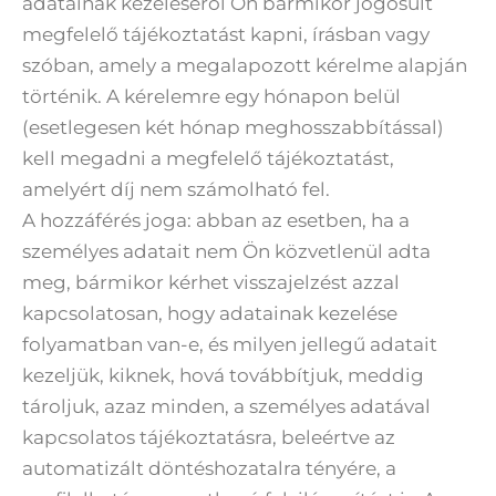
adatainak kezeléséről Ön bármikor jogosult
megfelelő tájékoztatást kapni, írásban vagy
szóban, amely a megalapozott kérelme alapján
történik. A kérelemre egy hónapon belül
(esetlegesen két hónap meghosszabbítással)
kell megadni a megfelelő tájékoztatást,
amelyért díj nem számolható fel.
A hozzáférés joga: abban az esetben, ha a
személyes adatait nem Ön közvetlenül adta
meg, bármikor kérhet visszajelzést azzal
kapcsolatosan, hogy adatainak kezelése
folyamatban van-e, és milyen jellegű adatait
kezeljük, kiknek, hová továbbítjuk, meddig
tároljuk, azaz minden, a személyes adatával
kapcsolatos tájékoztatásra, beleértve az
automatizált döntéshozatalra tényére, a