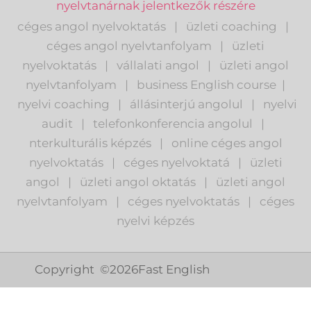
nyelvtanárnak jelentkezők részére
céges angol nyelvoktatás
|
üzleti coaching
|
céges angol nyelvtanfolyam
|
üzleti
nyelvoktatás
|
vállalati angol
|
üzleti angol
nyelvtanfolyam
|
business English course
|
nyelvi coaching
|
állásinterjú angolul
|
nyelvi
audit
|
telefonkonferencia angolul
|
nterkulturális képzés
|
o
nline céges angol
nyelvoktatás
|
céges nyelvoktatá
|
üzleti
angol
|
ü
zleti angol oktatás
|
üzleti angol
nyelvtanfolyam
|
c
éges nyelvoktatás
|
céges
nyelvi képzés
Copyright ©
2026
Fast English