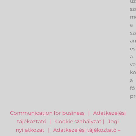
üz
sz
me
a
sz
an
és
a
ve
k
a
fő
pr
Communication for business
|
Adatkezelési
tájékoztató
|
Cookie szabályzat
|
Jogi
nyilatkozat
|
Adatkezelési tájékoztató –