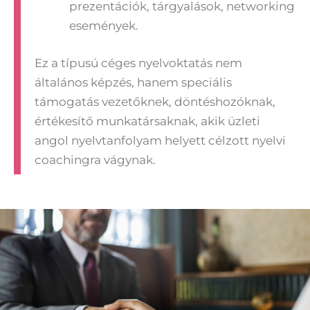
prezentációk, tárgyalások, networking
események.
Ez a típusú céges nyelvoktatás nem
általános képzés, hanem speciális
támogatás vezetőknek, döntéshozóknak,
értékesítő munkatársaknak, akik üzleti
angol nyelvtanfolyam helyett célzott nyelvi
coachingra vágynak.