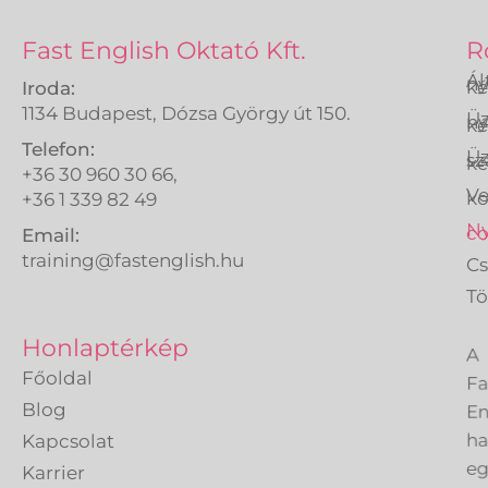
Fast English Oktató Kft.
R
Ál
ny
ké
Iroda:
1134 Budapest, Dózsa György út 150.
Üz
ny
ké
Telefon:
Üz
sz
ké
+36 30 960 30 66,
Ve
k
+36 1 339 82 49
Ny
co
Email:
training@fastenglish.hu
C
Tö
A
Honlaptérkép
Fa
Főoldal
En
Blog
h
Kapcsolat
eg
Karrier
ve