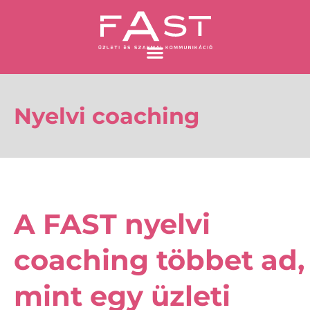
Skip
to
content
Nyelvi coaching
A FAST nyelvi
coaching többet ad,
mint egy üzleti