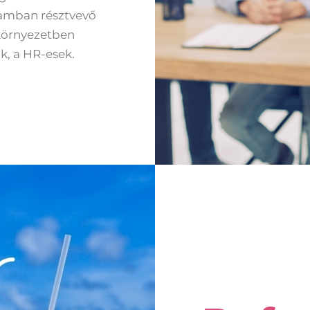
yamban résztvevő
 környezetben
k, a HR-esek.