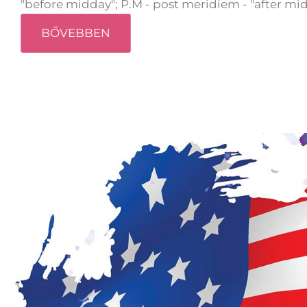
"before midday"; P.M - post meridiem - "after midd
BŐVEBBEN