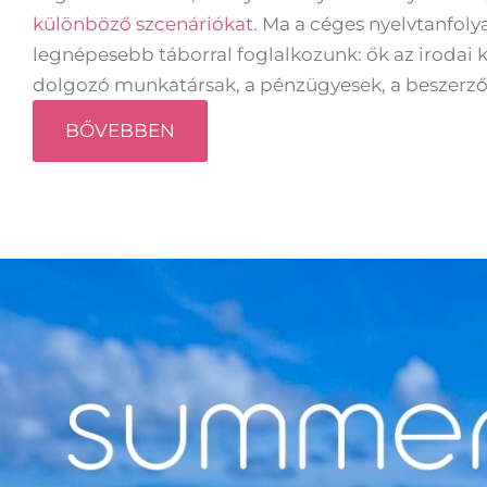
különböző
szcenáriókat
. Ma a céges nyelvtanfol
legnépesebb táborral foglalkozunk: ők az irodai
dolgozó munkatársak, a pénzügyesek, a beszerző
BŐVEBBEN