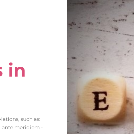
 in
ations, such as:
 - ante meridiem -