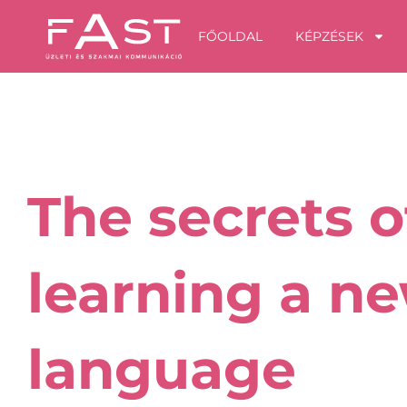
Skip
FŐOLDAL
KÉPZÉSEK
to
content
Oldal
The secrets o
learning a n
language