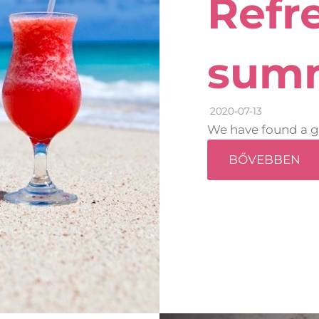
Refr
summ
2020-07-13
We have found a gr
BŐVEBBEN