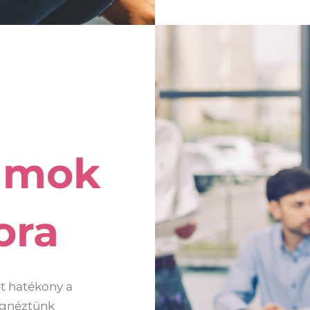
yamok
ora
et hatékony a
egnéztünk