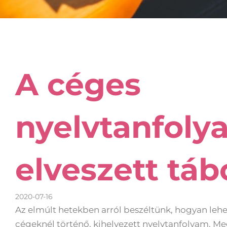
A céges
nyelvtanfol
elveszett táb
2020-07-16
Az elmúlt hetekben arról beszéltünk, hogyan leh
cégeknél történő, kihelyezett nyelvtanfolyam. M