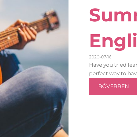
Summ
Engl
2020-07-16
Have you tried lea
perfect way to hav
BŐVEBBEN