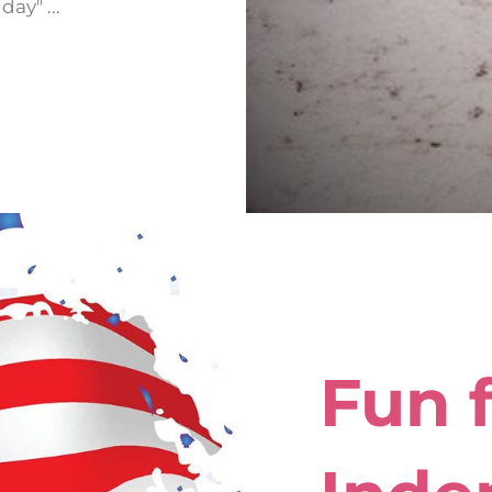
ay" ...
Fun 