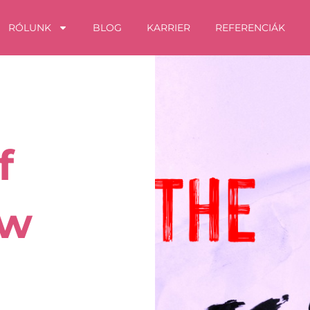
RÓLUNK
BLOG
KARRIER
REFERENCIÁK
Oldal
Oldal
Oldal
Oldal
Oldal
f
ew