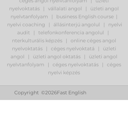
céges angol nyelvtanfolyam
|
üzleti
nyelvoktatás
|
vállalati angol
|
üzleti angol
nyelvtanfolyam
|
business English course
|
nyelvi coaching
|
állásinterjú angolul
|
nyelvi
audit
|
telefonkonferencia angolul
|
nterkulturális képzés
|
o
nline céges angol
nyelvoktatás
|
céges nyelvoktatá
|
üzleti
angol
|
ü
zleti angol oktatás
|
üzleti angol
nyelvtanfolyam
|
c
éges nyelvoktatás
|
céges
nyelvi képzés
Copyright ©
2026
Fast English