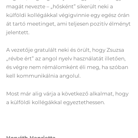
magát nevezte – „hősként” sikerült neki a
külföldi kollégákkal végigvinnie egy egész órán
át tartó meetinget, ami teljesen pozitív élményt
jelentett.
A vezetője gratulált neki és örült, hogy Zsuzsa
„révbe ért” az angol nyelv használatát illetően,
és végre nem rémálomként éli meg, ha szóban
kell kommunikálnia angolul.
Most már alig várja a következő alkalmat, hogy
a külföldi kollégákkal egyeztethessen.
Horváth Henrietta