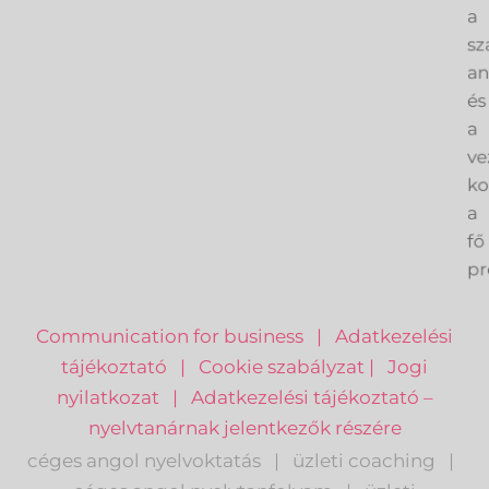
a
sz
an
és
a
ve
k
a
fő
pr
Communication for business
|
Adatkezelési
tájékoztató
|
Cookie szabályzat
|
Jogi
nyilatkozat
|
Adatkezelési tájékoztató –
nyelvtanárnak jelentkezők részére
céges angol nyelvoktatás
|
üzleti coaching
|