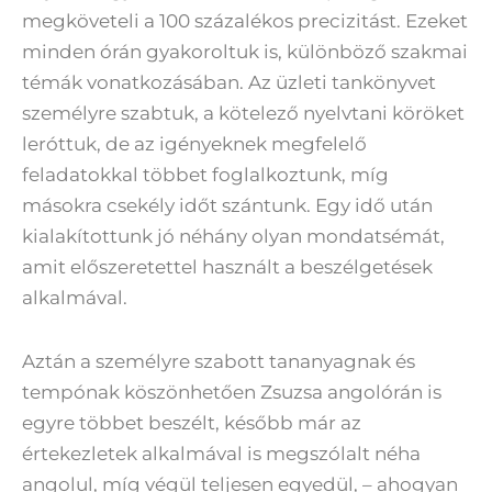
megköveteli a 100 százalékos precizitást. Ezeket
minden órán gyakoroltuk is, különböző szakmai
témák vonatkozásában. Az üzleti tankönyvet
személyre szabtuk, a kötelező nyelvtani köröket
leróttuk, de az igényeknek megfelelő
feladatokkal többet foglalkoztunk, míg
másokra csekély időt szántunk. Egy idő után
kialakítottunk jó néhány olyan mondatsémát,
amit előszeretettel használt a beszélgetések
alkalmával.
Aztán a személyre szabott tananyagnak és
tempónak köszönhetően Zsuzsa angolórán is
egyre többet beszélt, később már az
értekezletek alkalmával is megszólalt néha
angolul, míg végül teljesen egyedül, – ahogyan