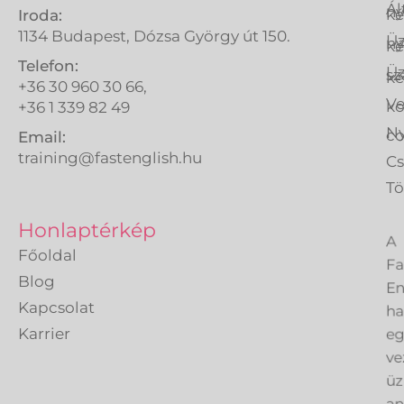
Ál
ny
ké
Iroda:
1134 Budapest, Dózsa György út 150.
Üz
ny
ké
Telefon:
Üz
sz
ké
+36 30 960 30 66,
Ve
k
+36 1 339 82 49
Ny
co
Email:
training@fastenglish.hu
C
Tö
A
Honlaptérkép
Fa
Főoldal
En
Blog
h
Kapcsolat
eg
Karrier
ve
üz
an