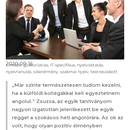
2020-09-16
Cimkék:
gyakorlatias
,
IT-specifikus
,
nyelvoktatás
,
nyelvtanulás
,
sikerélmény
,
szakmai nyelv
,
testreszabott
„Már szinte természetesen tudom kezelni,
ha a külföldi kollégákkal kell egyeztetnem
angolul.” Zsuzsa, az egyik tanítványom
nagyon izgatottan jelentkezett be egyik
reggel a szokásos heti angolórára. Az ok az
volt, hogy olyan pozitív élményben