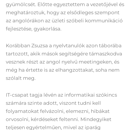
gyümölcsét. Előtte egyeztettem a vezetőjével és
meghatároztuk, hogy az elsődleges szempont
az angolórákon az üzleti szóbeli kommunikáció
fejlesztése, gyakorlása.
Korábban Zsuzsa a nyelvtanulók azon táborába
tartozott, akik mások segítségére támaszkodva
vesznek részt az angol nyelvű meetingeken, és
még ha értette is az elhangzottakat, soha nem
szólalt meg.
IT-csapat tagja lévén az informatikai szókincs
számára szinte adott, viszont tudni kell
folyamatokat felvázolni, elemezni, hibákat
orvosolni, kérdéseket feltenni. Mindegyiket
teljesen egyértelműen, mivel az iparág