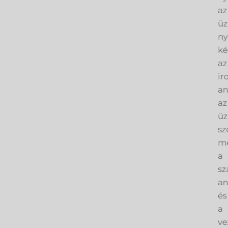
az
üz
ny
ké
az
ir
an
az
üz
sz
me
a
sz
an
és
a