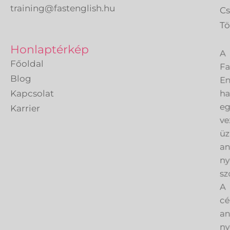
training@fastenglish.hu
C
Tö
A
Honlaptérkép
Fa
Főoldal
En
Blog
h
Kapcsolat
eg
Karrier
ve
üz
an
ny
sz
A
cé
an
ny