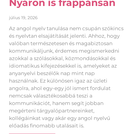
Nyáron is frappánsan
július 19, 2026
Az angol nyelv tanulása nem csupán szókincs
és nyelvtan elsajátítását jelenti. Ahhoz, hogy
valóban természetesen és magabiztosan
kommunikáljunk, érdemes megismerkedni
azokkal a szólásokkal, közmondásokkal és
idiomatikus kifejezésekkel is, amelyeket az
anyanyelvi beszélők nap mint nap
használnak. Ez különösen igaz az üzleti
angolra, ahol egy-egy jól ismert fordulat
nemcsak választékosabbá teszi a
kommunikációt, hanem segít jobban
megérteni tárgyalópartnereinket,
kollégáinkat vagy akár egy angol nyelvű
előadás finomabb utalásait is.