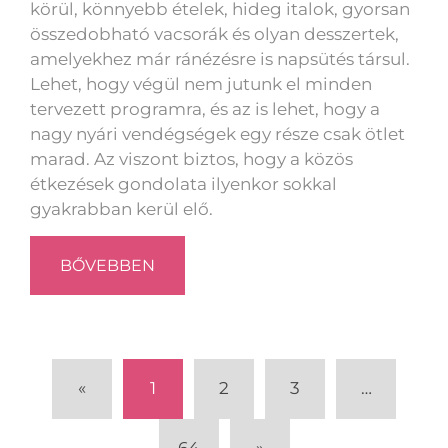
körül, könnyebb ételek, hideg italok, gyorsan
összedobható vacsorák és olyan desszertek,
amelyekhez már ránézésre is napsütés társul.
Lehet, hogy végül nem jutunk el minden
tervezett programra, és az is lehet, hogy a
nagy nyári vendégségek egy része csak ötlet
marad. Az viszont biztos, hogy a közös
étkezések gondolata ilyenkor sokkal
gyakrabban kerül elő.
BŐVEBBEN
«
1
2
3
…
64
»