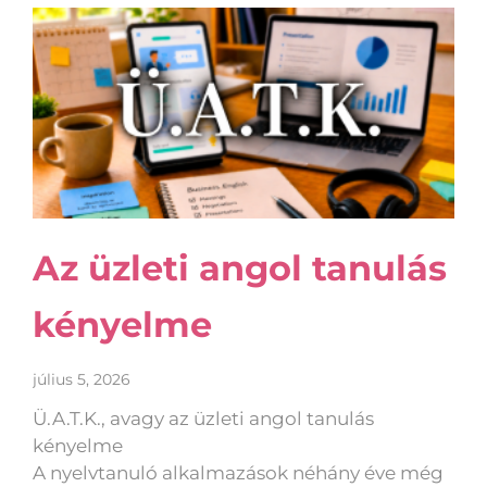
Az üzleti angol tanulás
kényelme
július 5, 2026
Ü.A.T.K., avagy az üzleti angol tanulás
kényelme
A nyelvtanuló alkalmazások néhány éve még