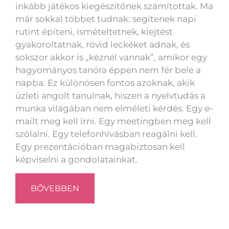
inkább játékos kiegészítőnek számítottak. Ma
már sokkal többet tudnak: segítenek napi
rutint építeni, ismételtetnek, kiejtést
gyakoroltatnak, rövid leckéket adnak, és
sokszor akkor is „kéznél vannak”, amikor egy
hagyományos tanóra éppen nem fér bele a
napba. Ez különösen fontos azoknak, akik
üzleti angolt tanulnak, hiszen a nyelvtudás a
munka világában nem elméleti kérdés. Egy e-
mailt meg kell írni. Egy meetingben meg kell
szólalni. Egy telefonhívásban reagálni kell.
Egy prezentációban magabiztosan kell
képviselni a gondolatainkat.
BŐVEBBEN