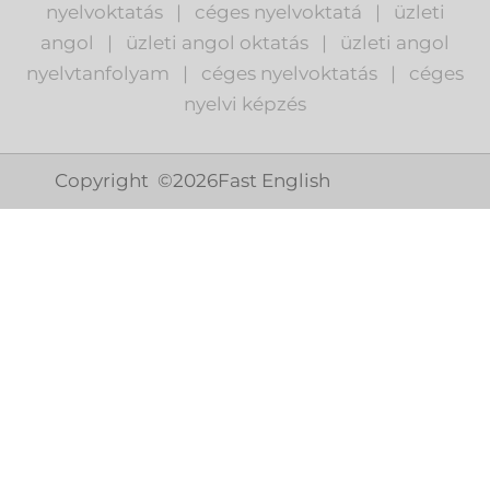
nyelvoktatás
|
céges nyelvoktatá
|
üzleti
angol
|
ü
zleti angol oktatás
|
üzleti angol
nyelvtanfolyam
|
c
éges nyelvoktatás
|
céges
nyelvi képzés
Copyright ©
2026
Fast English