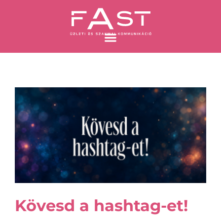
Skip
to
content
Oldal
Oldal
Oldal
Oldal
Kövesd a hashtag-et!