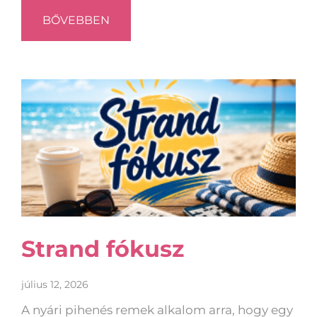
BŐVEBBEN
Strand fókusz
július 12, 2026
A nyári pihenés remek alkalom arra, hogy egy