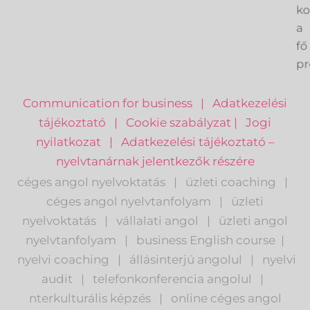
ve
k
a
fő
pr
Communication for business
|
Adatkezelési
tájékoztató
|
Cookie szabályzat
|
Jogi
nyilatkozat
|
Adatkezelési tájékoztató –
nyelvtanárnak jelentkezők részére
céges angol nyelvoktatás
|
üzleti coaching
|
céges angol nyelvtanfolyam
|
üzleti
nyelvoktatás
|
vállalati angol
|
üzleti angol
nyelvtanfolyam
|
business English course
|
nyelvi coaching
|
állásinterjú angolul
|
nyelvi
audit
|
telefonkonferencia angolul
|
nterkulturális képzés
|
o
nline céges angol