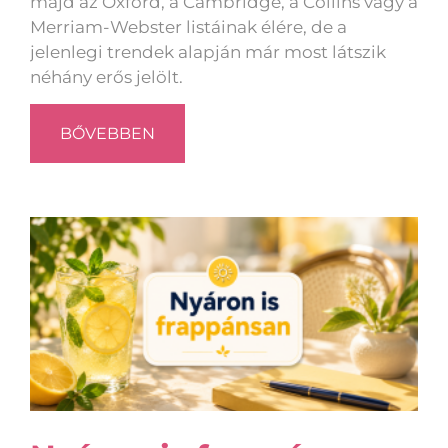
majd az Oxford, a Cambridge, a Collins vagy a
Merriam-Webster listáinak élére, de a
jelenlegi trendek alapján már most látszik
néhány erős jelölt.
BŐVEBBEN