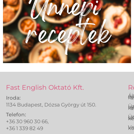
Fast English Oktató Kft.
R
Ál
ny
ké
Iroda:
1134 Budapest, Dózsa György út 150.
Üz
ny
ké
Telefon:
Üz
sz
ké
+36 30 960 30 66,
Ve
k
+36 1 339 82 49