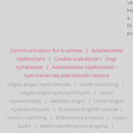
ve
k
a
fő
pr
Communication for business
|
Adatkezelési
tájékoztató
|
Cookie szabályzat
|
Jogi
nyilatkozat
|
Adatkezelési tájékoztató –
nyelvtanárnak jelentkezők részére
céges angol nyelvoktatás
|
üzleti coaching
|
céges angol nyelvtanfolyam
|
üzleti
nyelvoktatás
|
vállalati angol
|
üzleti angol
nyelvtanfolyam
|
business English course
|
nyelvi coaching
|
állásinterjú angolul
|
nyelvi
audit
|
telefonkonferencia angolul
|