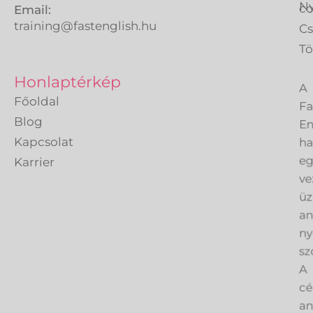
Ny
co
Email:
training@fastenglish.hu
C
Tö
A
Honlaptérkép
Fa
Főoldal
En
Blog
h
Kapcsolat
eg
Karrier
ve
üz
an
ny
sz
A
cé
an