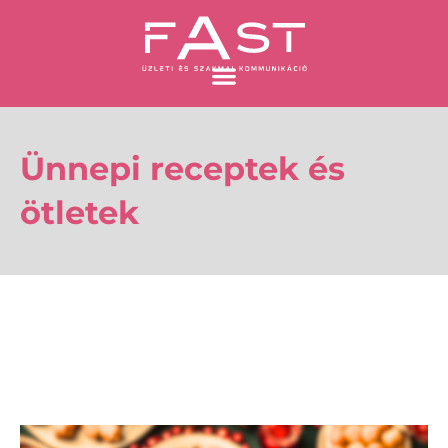
Skip
to
content
Ünnepi receptek és
ötletek