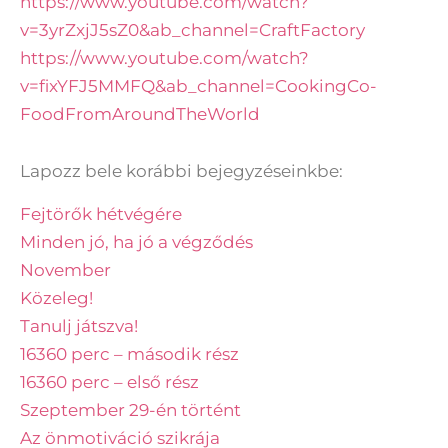
https://www.youtube.com/watch?
v=3yrZxjJ5sZ0&ab_channel=CraftFactory
https://www.youtube.com/watch?
v=fixYFJ5MMFQ&ab_channel=CookingCo-
FoodFromAroundTheWorld
Lapozz bele korábbi bejegyzéseinkbe:​
Fejtörők hétvégére
Minden jó, ha jó a végződés
November
Közeleg!
Tanulj játszva!
16360 perc – második rész
16360 perc – első rész
Szeptember 29-én történt
Az önmotiváció szikrája