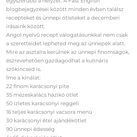
egyszerűbb a helyzet. A Fast English
blogbejegyzései között minden évben találsz
recepteket és ünnepi ötleteket a decemberi
írásaink között.
Angol nyelvű recept válogatásunkkal nem csak
a szeretteidet lepheted meg az ünnepek alatt.
Mire az asztalra kerülnek az ünnepi finomságok,
észrevehetően gazdagodhat a kulináris
szókincsed is.
Íme a kínálat:
22 finom karácsonyi pite
35 mézeskalács házikó ötlet
50 ízletes karácsonyi reggeli
16 teljes karácsonyi vacsora menü
30 karácsonyi étel ajándékötlet
90 ünnepi édesség