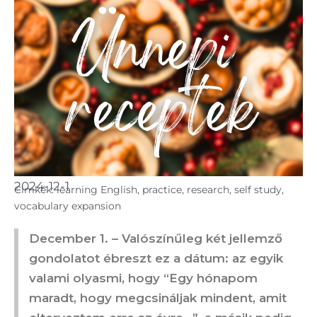
2024-12-1
Cimkék:
learning English
,
practice
,
research
,
self study
,
vocabulary expansion
December 1. – Valószínűleg két jellemző
gondolatot ébreszt ez a dátum: az egyik
valami olyasmi, hogy “Egy hónapom
maradt, hogy megcsináljak mindent, amit