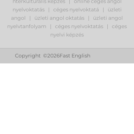
nterkulturális képzés
|
o
nline céges angol
nyelvoktatás
|
céges nyelvoktatá
|
üzleti
angol
|
ü
zleti angol oktatás
|
üzleti angol
nyelvtanfolyam
|
c
éges nyelvoktatás
|
céges
nyelvi képzés
Copyright ©
2026
Fast English