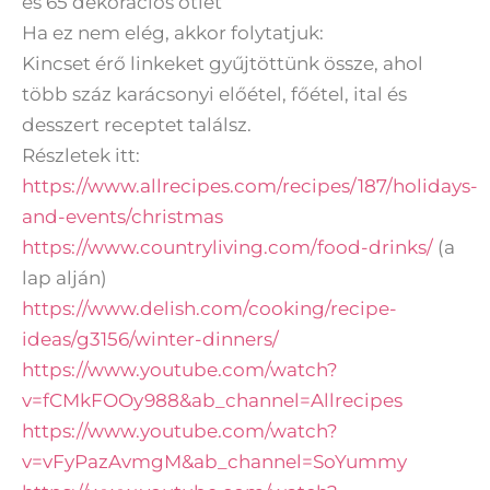
és 65 dekorációs ötlet
Ha ez nem elég, akkor folytatjuk:
Kincset érő linkeket gyűjtöttünk össze, ahol
több száz karácsonyi előétel, főétel, ital és
desszert receptet találsz.
Részletek itt:
https://www.allrecipes.com/recipes/187/holidays-
and-events/christmas
https://www.countryliving.com/food-drinks/
(a
lap alján)
https://www.delish.com/cooking/recipe-
ideas/g3156/winter-dinners/
https://www.youtube.com/watch?
v=fCMkFOOy988&ab_channel=Allrecipes
https://www.youtube.com/watch?
v=vFyPazAvmgM&ab_channel=SoYummy