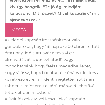
elterveztem erre az évre…”, a másik pedig
kb. így hangzik: “Te jó ég, mindjárt
karácsony! Mit főzzek? Mivel készüljek? mit
ajándékozzak?
VISSZA
Az előbbi kapcsán írhatnánk motiváló
gondolatokat, hogy “31 nap az 500 ébren töltött
óra! Ennyi idő alatt akár a tavalyi év
elmaradásait is behozhatod!” Vagy
mondhatnánk, hogy “Nézz magadba, lehet,
hogy rájössz, hogy bár átkerül néhány idei terv a
következő évre, mindent megtettél, sőt talán
többet is, mint amit a körülményeid lehetővé
tettek ebben az évben.”
A “Mit főzzek? Mivel készüljek?” kapcsán