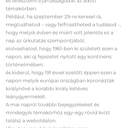
és letesztelni a jártasságodat az adott
témakörben.
Például, ha szeptember 29-re keresel rá,
megtudhatod – vagy felfrissítheted a tudásod -,
hogy melyik évben és miért volt jelentős ez a
nap az űrkutatás szempontjából;
elolvashatod, hogy 1961-ben ki született ezen a
napon, aki új fejezetet nyitott egy kontinens
történelmében;
és kiderül, hogy 191 évvel ezelőtt éppen ezen a
napon melyik európai országban koronázták
királynővé a korábbi király kétéves
leánygyermekét.
A mai napról további bejegyzéseket és
mindegyik témakörhöz egy-egy rövid kvízt
találsz a weboldalon.