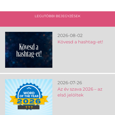
LEGUTÓBBI BEJEGYZÉSEK
2026-08-02
Kövesd a hashtag-et!
2026-07-26
Az év szava 2026 – az
első jelöltek