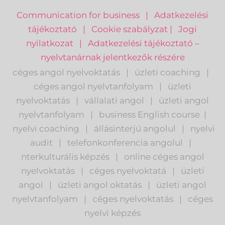
Communication for business
|
Adatkezelési
tájékoztató
|
Cookie szabályzat
|
Jogi
nyilatkozat
|
Adatkezelési tájékoztató –
nyelvtanárnak jelentkezők részére
céges angol nyelvoktatás
|
üzleti coaching
|
céges angol nyelvtanfolyam
|
üzleti
nyelvoktatás
|
vállalati angol
|
üzleti angol
nyelvtanfolyam
|
business English course
|
nyelvi coaching
|
állásinterjú angolul
|
nyelvi
audit
|
telefonkonferencia angolul
|
nterkulturális képzés
|
o
nline céges angol
nyelvoktatás
|
céges nyelvoktatá
|
üzleti
angol
|
ü
zleti angol oktatás
|
üzleti angol
nyelvtanfolyam
|
c
éges nyelvoktatás
|
céges
nyelvi képzés