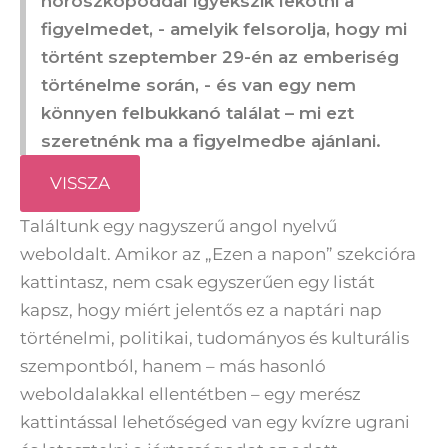
horoszkópoddal igyekszik lekötni a
figyelmedet, - amelyik felsorolja, hogy mi
történt szeptember 29-én az emberiség
történelme során, - és van egy nem
könnyen felbukkanó találat – mi ezt
szeretnénk ma a figyelmedbe ajánlani.
VISSZA
Találtunk egy nagyszerű angol nyelvű
weboldalt. Amikor az „Ezen a napon” szekcióra
kattintasz, nem csak egyszerűen egy listát
kapsz, hogy miért jelentős ez a naptári nap
történelmi, politikai, tudományos és kulturális
szempontból, hanem – más hasonló
weboldalakkal ellentétben – egy merész
kattintással lehetőséged van egy kvízre ugrani