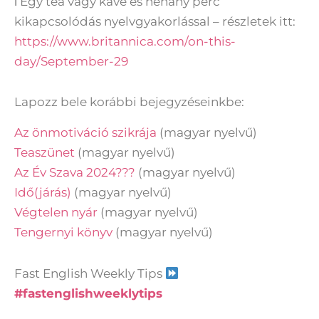
ℹ Egy tea vagy kávé és néhány perc
kikapcsolódás nyelvgyakorlással – részletek itt:
https://www.britannica.com/on-this-
day/September-29
Lapozz bele korábbi bejegyzéseinkbe:​
Az önmotiváció szikrája
(magyar nyelvű)
Teaszünet
(magyar nyelvű)
Az Év Szava 2024???
(magyar nyelvű)
Idő(járás)
(magyar nyelvű)
Végtelen nyár
(magyar nyelvű)
Tengernyi könyv
(magyar nyelvű)
Fast English Weekly Tips
#fastenglishweeklytips