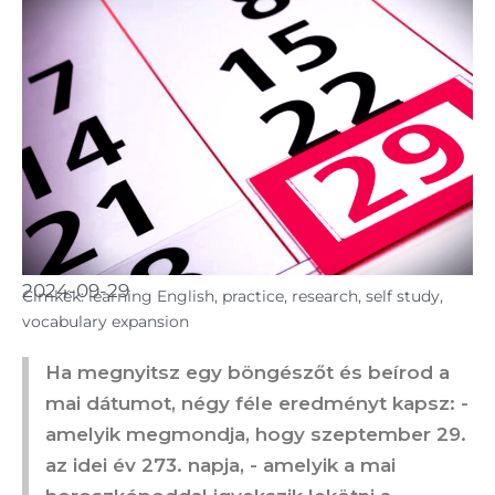
2024-09-29
Cimkék:
learning English
,
practice
,
research
,
self study
,
vocabulary expansion
Ha megnyitsz egy böngészőt és beírod a
mai dátumot, négy féle eredményt kapsz: -
amelyik megmondja, hogy szeptember 29.
az idei év 273. napja, - amelyik a mai