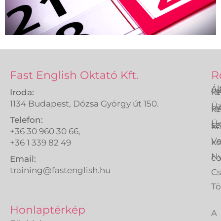
Fast English Oktató Kft.
R
Ál
ny
ké
Iroda:
1134 Budapest, Dózsa György út 150.
Üz
ny
ké
Telefon:
Üz
sz
ké
+36 30 960 30 66,
Ve
k
+36 1 339 82 49
Ny
co
Email:
training@fastenglish.hu
C
Tö
A
Honlaptérkép
Fa