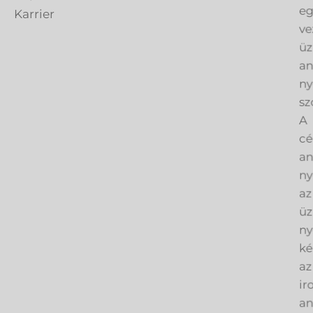
eg
Karrier
ve
üz
an
ny
sz
A
cé
an
ny
az
üz
ny
ké
az
ir
an