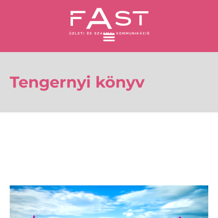
Skip
to
content
Tengernyi könyv