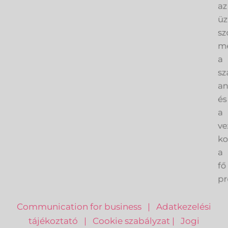
az
üz
sz
me
a
sz
an
és
a
ve
k
a
fő
pr
Communication for business
|
Adatkezelési
tájékoztató
|
Cookie szabályzat
|
Jogi