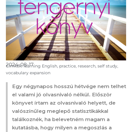
2024-08-17
Cimkék:
learning English
,
practice
,
research
,
self study
,
vocabulary expansion
Egy négynapos hosszú hétvége nem telhet
el valami jó olvasnivaló nélkül. Először
könyvet írtam az olvasnivaló helyett, de
valószínűleg meglepő statisztikákkal
találkoznék, ha belevetném magam a
kutatásba, hogy milyen a megoszlás a