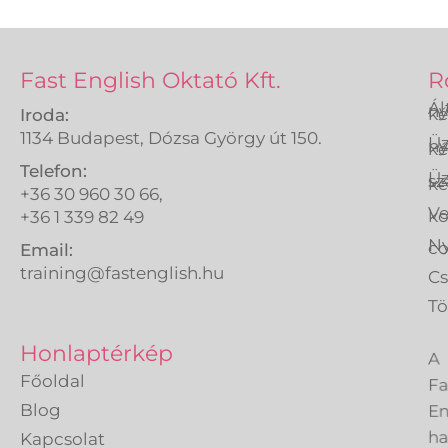
Fast English Oktató Kft.
R
Ál
ny
ké
Iroda:
1134 Budapest, Dózsa György út 150.
Üz
ny
ké
Telefon:
Üz
sz
ké
+36 30 960 30 66,
Ve
k
+36 1 339 82 49
Ny
co
Email:
training@fastenglish.hu
C
Tö
A
Honlaptérkép
Fa
Főoldal
En
Blog
h
Kapcsolat