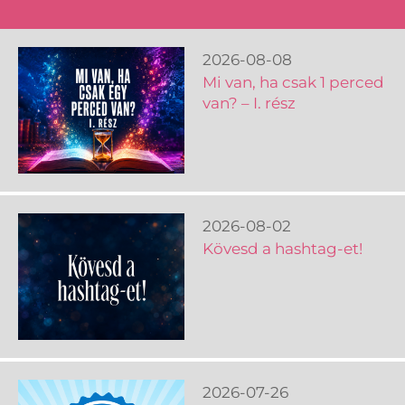
2026-08-08
Mi van, ha csak 1 perced
van? – I. rész
2026-08-02
Kövesd a hashtag-et!
2026-07-26