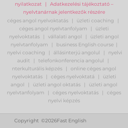
nyilatkozat
|
Adatkezelési tájékoztató –
nyelvtanárnak jelentkezők részére
céges angol nyelvoktatás
|
üzleti coaching
|
céges angol nyelvtanfolyam
|
üzleti
nyelvoktatás
|
vállalati angol
|
üzleti angol
nyelvtanfolyam
|
business English course
|
nyelvi coaching
|
állásinterjú angolul
|
nyelvi
audit
|
telefonkonferencia angolul
|
nterkulturális képzés
|
o
nline céges angol
nyelvoktatás
|
céges nyelvoktatá
|
üzleti
angol
|
ü
zleti angol oktatás
|
üzleti angol
nyelvtanfolyam
|
c
éges nyelvoktatás
|
céges
nyelvi képzés
Copyright ©
2026
Fast English