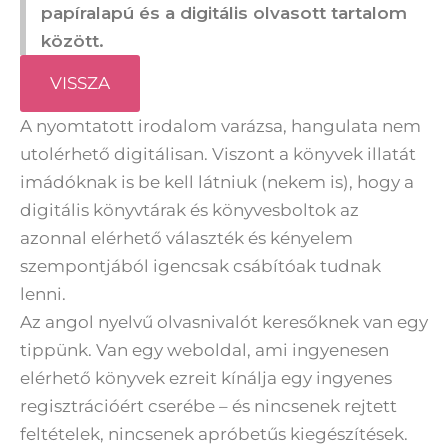
papíralapú és a digitális olvasott tartalom
között.
VISSZA
A nyomtatott irodalom varázsa, hangulata nem
utolérhető digitálisan. Viszont a könyvek illatát
imádóknak is be kell látniuk (nekem is), hogy a
digitális könyvtárak és könyvesboltok az
azonnal elérhető választék és kényelem
szempontjából igencsak csábítóak tudnak
lenni.
Az angol nyelvű olvasnivalót keresőknek van egy
tippünk. Van egy weboldal, ami ingyenesen
elérhető könyvek ezreit kínálja egy ingyenes
regisztrációért cserébe – és nincsenek rejtett
feltételek, nincsenek apróbetűs kiegészítések.