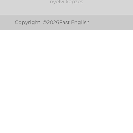
nyelvi képzés
Copyright ©
2026
Fast English