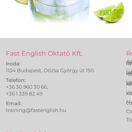
Fast English Oktató Kft.
R
Ál
ny
ké
Iroda:
1134 Budapest, Dózsa György út 150.
Üz
ny
ké
Telefon:
Üz
sz
ké
+36 30 960 30 66,
Ve
k
+36 1 339 82 49
Ny
co
Email:
training@fastenglish.hu
C
Tö
A