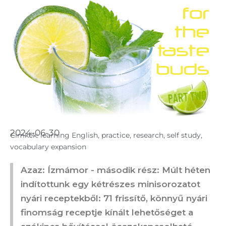
2024-06-30
Cimkék:
learning English
,
practice
,
research
,
self study
,
vocabulary expansion
Azaz: Ízmámor - második rész: Múlt héten
indítottunk egy kétrészes minisorozatot
nyári receptekből: 71 frissítő, könnyű nyári
finomság receptje kínált lehetőséget a