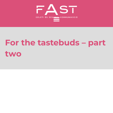
Skip
to
content
For the tastebuds – part
two