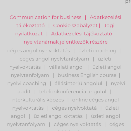
pr
Communication for business
|
Adatkezelési
tájékoztató
|
Cookie szabályzat
|
Jogi
nyilatkozat
|
Adatkezelési tájékoztató –
nyelvtanárnak jelentkezők részére
céges angol nyelvoktatás
|
üzleti coaching
|
céges angol nyelvtanfolyam
|
üzleti
nyelvoktatás
|
vállalati angol
|
üzleti angol
nyelvtanfolyam
|
business English course
|
nyelvi coaching
|
állásinterjú angolul
|
nyelvi
audit
|
telefonkonferencia angolul
|
nterkulturális képzés
|
o
nline céges angol
nyelvoktatás
|
céges nyelvoktatá
|
üzleti
angol
|
ü
zleti angol oktatás
|
üzleti angol
nyelvtanfolyam
|
c
éges nyelvoktatás
|
céges