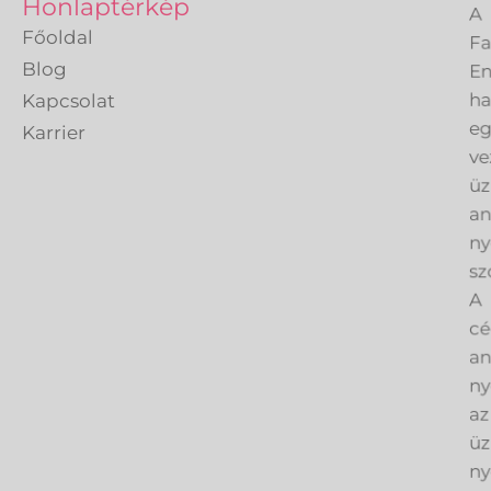
Honlaptérkép
Fa
Főoldal
En
Blog
h
Kapcsolat
eg
Karrier
ve
üz
an
ny
sz
A
cé
an
ny
az
üz
ny