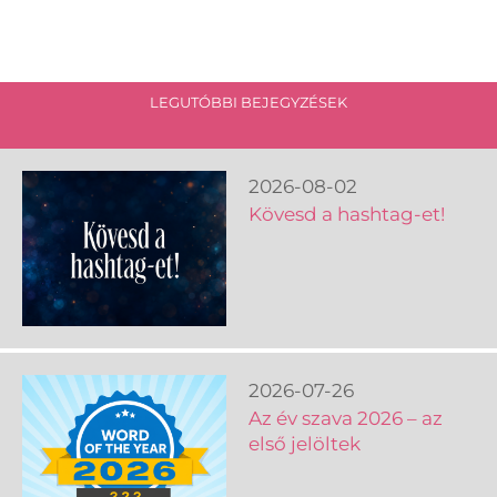
LEGUTÓBBI BEJEGYZÉSEK
2026-08-02
Kövesd a hashtag-et!
2026-07-26
Az év szava 2026 – az
első jelöltek