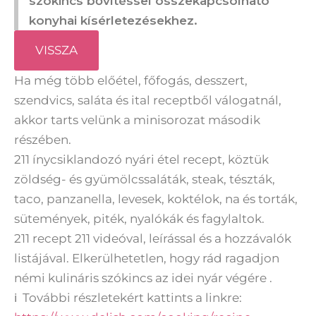
szókincs bővítéssel összekapcsolható
konyhai kísérletezésekhez.
VISSZA
Ha még több előétel, főfogás, desszert,
szendvics, saláta és ital receptből válogatnál,
akkor tarts velünk a minisorozat második
részében.
211 ínycsiklandozó nyári étel recept, köztük
zöldség- és gyümölcssaláták, steak, tészták,
taco, panzanella, levesek, koktélok, na és torták,
sütemények, piték, nyalókák és fagylaltok.
211 recept 211 videóval, leírással és a hozzávalók
listájával. Elkerülhetetlen, hogy rád ragadjon
némi kulináris szókincs az idei nyár végére .
ℹ További részletekért kattints a linkre: