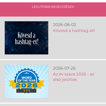
LEGUTÓBBI BEJEGYZÉSEK
2026-08-02
Kövesd a hashtag-et!
2026-07-26
Az év szava 2026 – az
első jelöltek