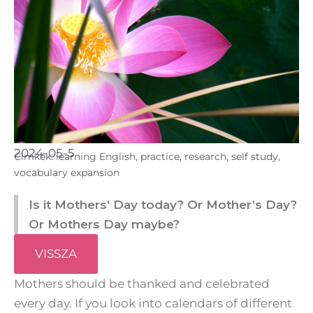
2024-05-5
Cimkék:
learning English
,
practice
,
research
,
self study
,
vocabulary expansion
Is it Mothers’ Day today? Or Mother’s Day?
Or Mothers Day maybe?
VISSZA
Mothers should be thanked and celebrated
every day. If you look into calendars of different