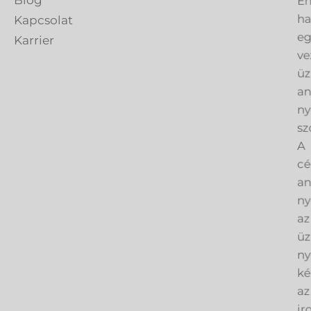
h
Kapcsolat
eg
Karrier
ve
üz
an
ny
sz
A
cé
an
ny
az
üz
ny
ké
az
ir