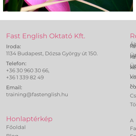
Fast English Oktató Kft.
R
Ál
ny
ké
Iroda:
1134 Budapest, Dózsa György út 150.
Üz
ny
ké
Telefon:
Üz
sz
ké
+36 30 960 30 66,
Ve
k
+36 1 339 82 49
Ny
co
Email:
training@fastenglish.hu
C
Tö
A
Honlaptérkép
Fa
Főoldal
En
Blog