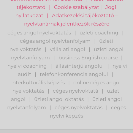
tájékoztató
|
Cookie szabályzat
|
Jogi
nyilatkozat
|
Adatkezelési tájékoztató –
nyelvtanárnak jelentkezők részére
céges angol nyelvoktatás
|
üzleti coaching
|
céges angol nyelvtanfolyam
|
üzleti
nyelvoktatás
|
vállalati angol
|
üzleti angol
nyelvtanfolyam
|
business English course
|
nyelvi coaching
|
állásinterjú angolul
|
nyelvi
audit
|
telefonkonferencia angolul
|
nterkulturális képzés
|
o
nline céges angol
nyelvoktatás
|
céges nyelvoktatá
|
üzleti
angol
|
ü
zleti angol oktatás
|
üzleti angol
nyelvtanfolyam
|
c
éges nyelvoktatás
|
céges
nyelvi képzés