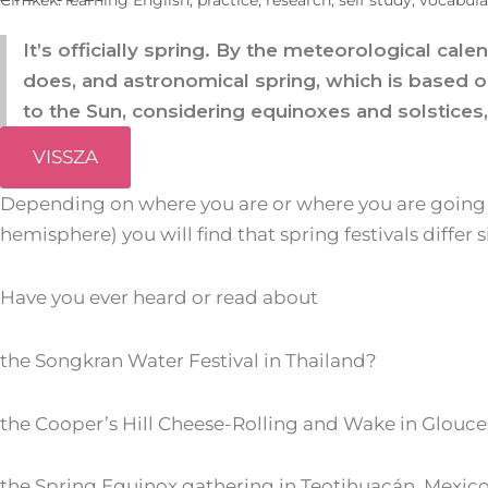
Cimkék:
learning English
,
practice
,
research
,
self study
,
vocabula
It’s officially spring. By the meteorological calen
does, and astronomical spring, which is based on 
to the Sun, considering equinoxes and solstices,
VISSZA
Depending on where you are or where you are going 
hemisphere) you will find that spring festivals differ s
Have you ever heard or read about
the Songkran Water Festival in Thailand?
the Cooper’s Hill Cheese-Rolling and Wake in Glouce
the Spring Equinox gathering in Teotihuacán, Mexic