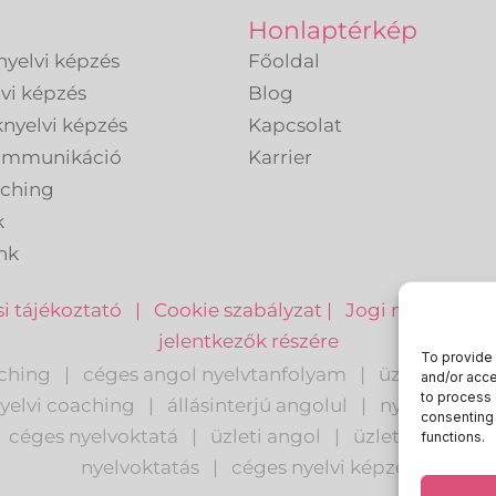
Honlaptérkép
nyelvi képzés
Főoldal
lvi képzés
Blog
knyelvi képzés
Kapcsolat
kommunikáció
Karrier
aching
k
nk
i tájékoztató
|
Cookie szabályzat
|
Jogi nyilatkozat
jelentkezők részére
To provide 
aching
|
céges angol nyelvtanfolyam
|
üzleti nyelv
and/or acce
to process 
yelvi coaching
|
állásinterjú angolul
|
nyelvi audit
consenting 
céges nyelvoktatá
|
üzleti angol
|
ü
zleti angol ok
functions.
nyelvoktatás
|
céges nyelvi képzés