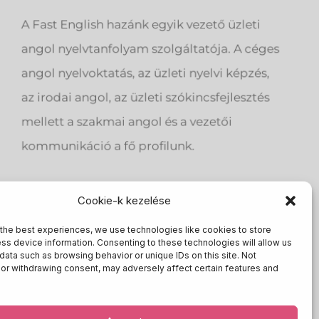
A Fast English hazánk egyik vezető üzleti
angol nyelvtanfolyam szolgáltatója. A céges
angol nyelvoktatás, az üzleti nyelvi képzés,
az irodai angol, az üzleti szókincsfejlesztés
mellett a szakmai angol és a vezetői
kommunikáció a fő profilunk.
|
Adatkezelési tájékoztató – nyelvtanárnak
Cookie-k kezelése
the best experiences, we use technologies like cookies to store
oktatás
|
vállalati angol
|
üzleti angol
ss device information. Consenting to these technologies will allow us
data such as browsing behavior or unique IDs on this site. Not
|
telefonkonferencia angolul
|
nterkulturális
or withdrawing consent, may adversely affect certain features and
tatás
|
üzleti angol nyelvtanfolyam
|
c
éges