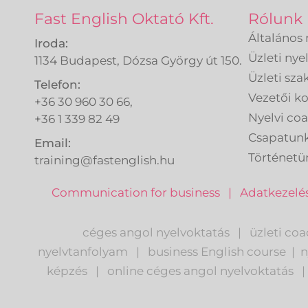
Fast English Oktató Kft.
Rólunk
Általános 
Iroda:
Üzleti nye
1134 Budapest, Dózsa György út 150.
Üzleti sza
Telefon:
Vezetői 
+36 30 960 30 66,
Nyelvi co
+36 1 339 82 49
Csapatun
Email:
Történetü
training@fastenglish.hu
Communication for business
|
Adatkezelés
céges angol nyelvoktatás
|
üzleti co
nyelvtanfolyam
|
business English course
|
n
képzés
|
o
nline céges angol nyelvoktatás
|