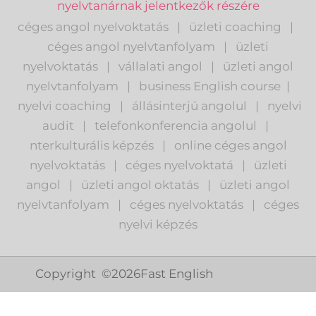
nyelvtanárnak jelentkezők részére
céges angol nyelvoktatás
|
üzleti coaching
|
céges angol nyelvtanfolyam
|
üzleti
nyelvoktatás
|
vállalati angol
|
üzleti angol
nyelvtanfolyam
|
business English course
|
nyelvi coaching
|
állásinterjú angolul
|
nyelvi
audit
|
telefonkonferencia angolul
|
nterkulturális képzés
|
o
nline céges angol
nyelvoktatás
|
céges nyelvoktatá
|
üzleti
angol
|
ü
zleti angol oktatás
|
üzleti angol
nyelvtanfolyam
|
c
éges nyelvoktatás
|
céges
nyelvi képzés
Copyright ©
2026
Fast English