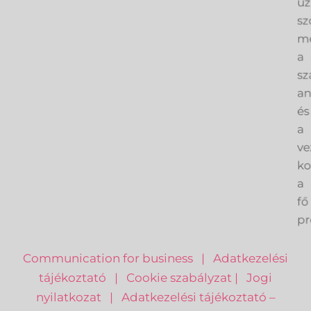
üz
sz
me
a
sz
an
és
a
ve
k
a
fő
pr
Communication for business
|
Adatkezelési
tájékoztató
|
Cookie szabályzat
|
Jogi
nyilatkozat
|
Adatkezelési tájékoztató –