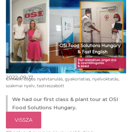
2022-09-17
Cimkék:
céges nyelvtanulás
,
gyakorlatias
,
nyelvoktatás
,
szakmai nyelv
,
testreszabott
We had our first class & plant tour at OSI
Food Solutions Hungary.
VISSZA