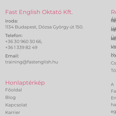
Fast English Oktató Kft.
R
Ál
ny
ké
Iroda:
1134 Budapest, Dózsa György út 150.
Üz
ny
ké
Telefon:
Üz
sz
ké
+36 30 960 30 66,
Ve
k
+36 1 339 82 49
Ny
co
Email:
training@fastenglish.hu
C
Tö
A
Honlaptérkép
Fa
Főoldal
En
Blog
h
Kapcsolat
eg
Karrier
ve