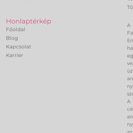
Tö
A
Honlaptérkép
Fa
Főoldal
En
Blog
h
Kapcsolat
eg
Karrier
ve
üz
an
ny
sz
A
cé
an
ny
az