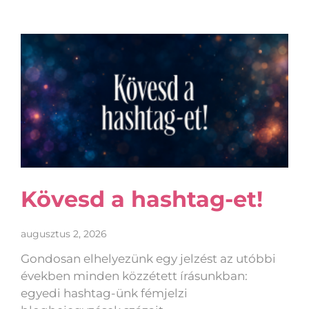
Kövesd a hashtag-et!
augusztus 2, 2026
Gondosan elhelyezünk egy jelzést az utóbbi
években minden közzétett írásunkban:
egyedi hashtag-ünk fémjelzi