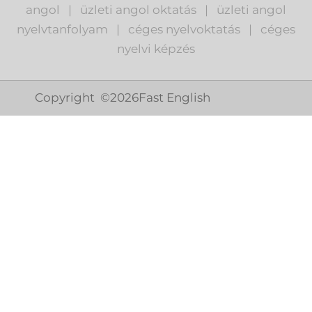
angol
|
ü
zleti angol oktatás
|
üzleti angol
nyelvtanfolyam
|
c
éges nyelvoktatás
|
céges
nyelvi képzés
Copyright ©
2026
Fast English