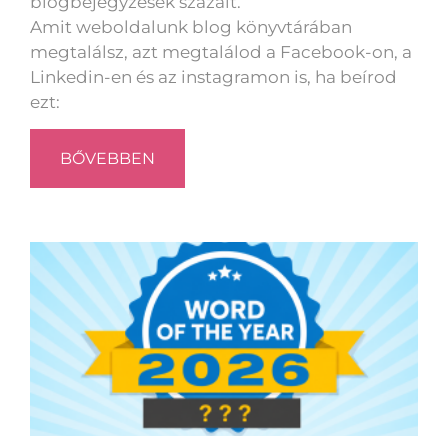
blogbejegyzések százait.
Amit weboldalunk blog könyvtárában
megtalálsz, azt megtalálod a Facebook-on, a
Linkedin-en és az instagramon is, ha beírod
ezt:
BŐVEBBEN