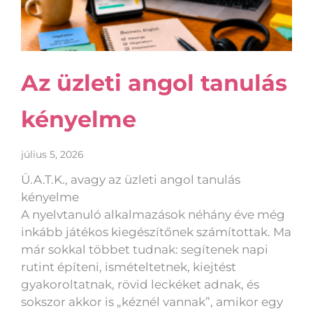
Az üzleti angol tanulás
kényelme
július 5, 2026
Ü.A.T.K., avagy az üzleti angol tanulás
kényelme
A nyelvtanuló alkalmazások néhány éve még
inkább játékos kiegészítőnek számítottak. Ma
már sokkal többet tudnak: segítenek napi
rutint építeni, ismételtetnek, kiejtést
gyakoroltatnak, rövid leckéket adnak, és
sokszor akkor is „kéznél vannak”, amikor egy