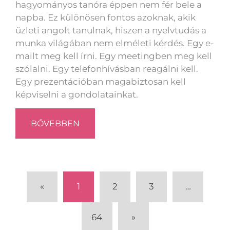
hagyományos tanóra éppen nem fér bele a
napba. Ez különösen fontos azoknak, akik
üzleti angolt tanulnak, hiszen a nyelvtudás a
munka világában nem elméleti kérdés. Egy e-
mailt meg kell írni. Egy meetingben meg kell
szólalni. Egy telefonhívásban reagálni kell.
Egy prezentációban magabiztosan kell
képviselni a gondolatainkat.
BŐVEBBEN
«
1
2
3
…
64
»