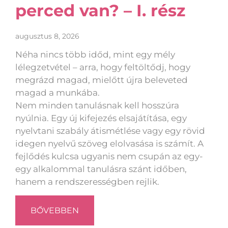
perced van? – I. rész
augusztus 8, 2026
Néha nincs több időd, mint egy mély
lélegzetvétel – arra, hogy feltöltődj, hogy
megrázd magad, mielőtt újra beleveted
magad a munkába.
Nem minden tanulásnak kell hosszúra
nyúlnia. Egy új kifejezés elsajátítása, egy
nyelvtani szabály átismétlése vagy egy rövid
idegen nyelvű szöveg elolvasása is számít. A
fejlődés kulcsa ugyanis nem csupán az egy-
egy alkalommal tanulásra szánt időben,
hanem a rendszerességben rejlik.
BŐVEBBEN