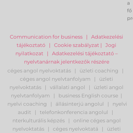
k
a
fő
pr
Communication for business
|
Adatkezelési
tájékoztató
|
Cookie szabályzat
|
Jogi
nyilatkozat
|
Adatkezelési tájékoztató –
nyelvtanárnak jelentkezők részére
céges angol nyelvoktatás
|
üzleti coaching
|
céges angol nyelvtanfolyam
|
üzleti
nyelvoktatás
|
vállalati angol
|
üzleti angol
nyelvtanfolyam
|
business English course
|
nyelvi coaching
|
állásinterjú angolul
|
nyelvi
audit
|
telefonkonferencia angolul
|
nterkulturális képzés
|
o
nline céges angol
nyelvoktatás
|
céges nyelvoktatá
|
üzleti