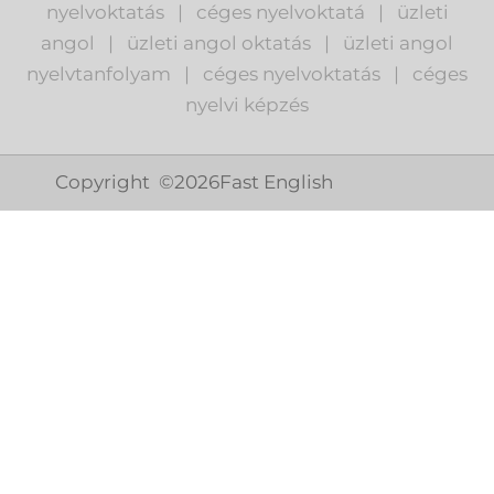
nyelvoktatás
|
céges nyelvoktatá
|
üzleti
angol
|
ü
zleti angol oktatás
|
üzleti angol
nyelvtanfolyam
|
c
éges nyelvoktatás
|
céges
nyelvi képzés
Copyright ©
2026
Fast English