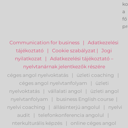
ve
k
a
fő
pr
Communication for business
|
Adatkezelési
tájékoztató
|
Cookie szabályzat
|
Jogi
nyilatkozat
|
Adatkezelési tájékoztató –
nyelvtanárnak jelentkezők részére
céges angol nyelvoktatás
|
üzleti coaching
|
céges angol nyelvtanfolyam
|
üzleti
nyelvoktatás
|
vállalati angol
|
üzleti angol
nyelvtanfolyam
|
business English course
|
nyelvi coaching
|
állásinterjú angolul
|
nyelvi
audit
|
telefonkonferencia angolul
|
nterkulturális képzés
|
o
nline céges angol