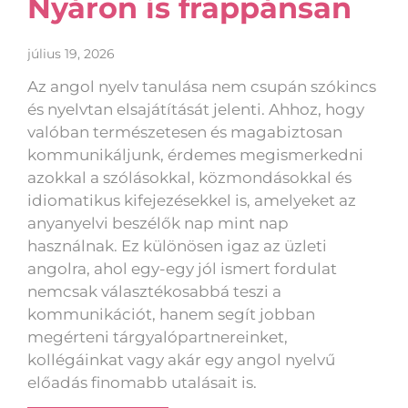
Nyáron is frappánsan
július 19, 2026
Az angol nyelv tanulása nem csupán szókincs
és nyelvtan elsajátítását jelenti. Ahhoz, hogy
valóban természetesen és magabiztosan
kommunikáljunk, érdemes megismerkedni
azokkal a szólásokkal, közmondásokkal és
idiomatikus kifejezésekkel is, amelyeket az
anyanyelvi beszélők nap mint nap
használnak. Ez különösen igaz az üzleti
angolra, ahol egy-egy jól ismert fordulat
nemcsak választékosabbá teszi a
kommunikációt, hanem segít jobban
megérteni tárgyalópartnereinket,
kollégáinkat vagy akár egy angol nyelvű
előadás finomabb utalásait is.