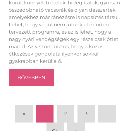
körül, könnyebb ételek, hideg italok, gyorsan
összedobható vacsorák és olyan desszertek,
amelyekhez már ránézésre is napsütés társul.
Lehet, hogy végül nem jutunk el minden
tervezett programra, és az is lehet, hogy a
nagy nyári vendégségek egy része csak ötlet
marad. Az viszont biztos, hogy a közös
étkezések gondolata ilyenkor sokkal
gyakrabban kerül elő.
BŐVEBBEN
«
1
2
3
…
64
»