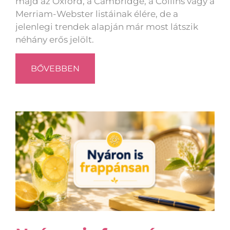
majd az Oxford, a Cambridge, a Collins vagy a
Merriam-Webster listáinak élére, de a
jelenlegi trendek alapján már most látszik
néhány erős jelölt.
BŐVEBBEN