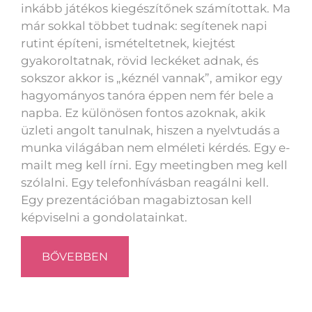
inkább játékos kiegészítőnek számítottak. Ma
már sokkal többet tudnak: segítenek napi
rutint építeni, ismételtetnek, kiejtést
gyakoroltatnak, rövid leckéket adnak, és
sokszor akkor is „kéznél vannak”, amikor egy
hagyományos tanóra éppen nem fér bele a
napba. Ez különösen fontos azoknak, akik
üzleti angolt tanulnak, hiszen a nyelvtudás a
munka világában nem elméleti kérdés. Egy e-
mailt meg kell írni. Egy meetingben meg kell
szólalni. Egy telefonhívásban reagálni kell.
Egy prezentációban magabiztosan kell
képviselni a gondolatainkat.
BŐVEBBEN