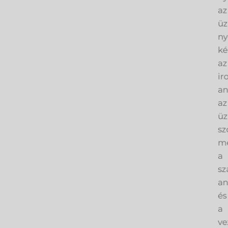
az
üz
ny
ké
az
ir
an
az
üz
sz
me
a
sz
an
és
a