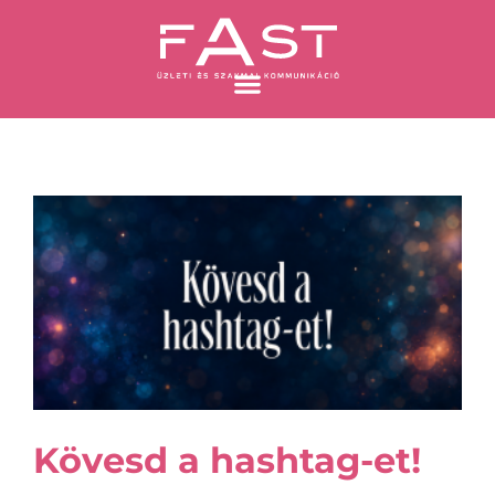
Skip
to
content
Oldal
Oldal
Oldal
Oldal
Kövesd a hashtag-et!