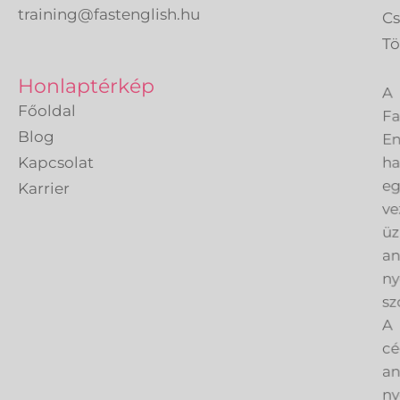
training@fastenglish.hu
C
Tö
A
Honlaptérkép
Fa
Főoldal
En
Blog
h
Kapcsolat
eg
Karrier
ve
üz
an
ny
sz
A
cé
an
ny