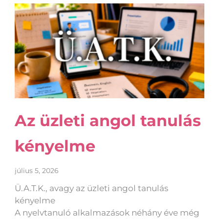
Az üzleti angol tanulás
kényelme
július 5, 2026
Ü.A.T.K., avagy az üzleti angol tanulás
kényelme
A nyelvtanuló alkalmazások néhány éve még