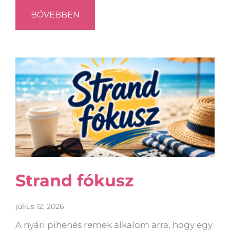
BŐVEBBEN
Strand fókusz
július 12, 2026
A nyári pihenés remek alkalom arra, hogy egy