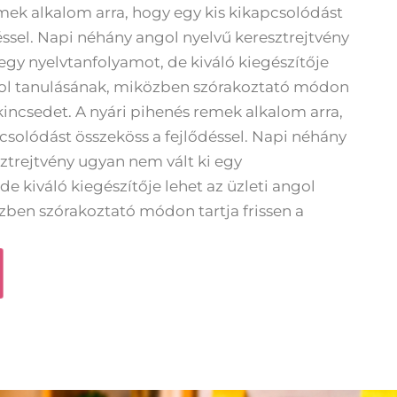
mek alkalom arra, hogy egy kis kikapcsolódást
éssel. Napi néhány angol nyelvű keresztrejtvény
egy nyelvtanfolyamot, de kiváló kiegészítője
ngol tanulásának, miközben szórakoztató módon
ókincsedet. A nyári pihenés remek alkalom arra,
csolódást összeköss a fejlődéssel. Napi néhány
ztrejtvény ugyan nem vált ki egy
de kiváló kiegészítője lehet az üzleti angol
zben szórakoztató módon tartja frissen a