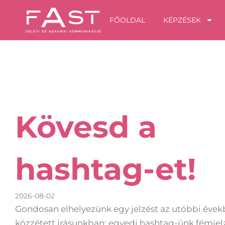
Skip
FŐOLDAL
KÉPZÉSEK
to
content
Kövesd a
hashtag-et!
2026-08-02
Gondosan elhelyezünk egy jelzést az utóbbi éve
közzétett írásunkban: egyedi hashtag-ünk fémjel