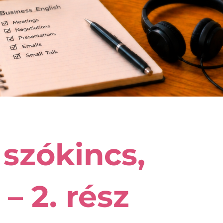
 szókincs,
 – 2. rész