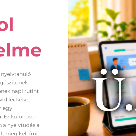
ol
elme
A nyelvtanuló
egészítőnek
nek napi rutint
övid leckéket
r egy
. Ez különösen
n a nyelvtudás a
 meg kell írni.