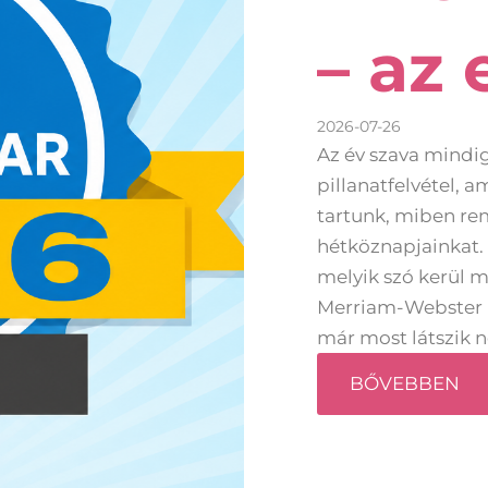
– az 
2026-07-26
Az év szava mindig
pillanatfelvétel, 
tartunk, miben re
hétköznapjainkat.
melyik szó kerül m
Merriam-Webster li
már most látszik n
BŐVEBBEN