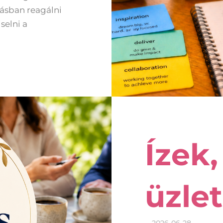
vásban reagálni
selni a
Ízek,
üzlet
2026-06-28