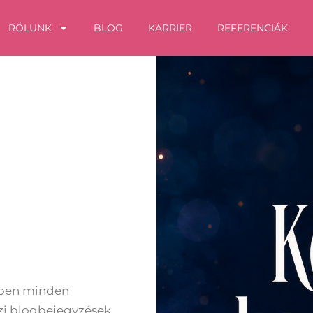
RÓLUNK
BLOG
KARRIER
REFERENCIÁK
Oldal
Oldal
Oldal
Oldal
kben minden
zi blogbejegyzések