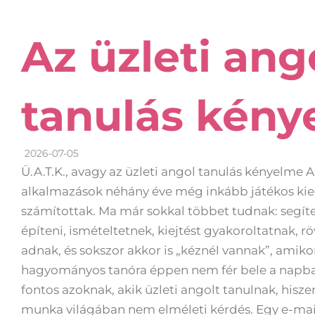
Az üzleti ang
tanulás kény
2026-07-05
Ü.A.T.K., avagy az üzleti angol tanulás kényelme 
alkalmazások néhány éve még inkább játékos ki
számítottak. Ma már sokkal többet tudnak: segíte
építeni, ismételtetnek, kiejtést gyakoroltatnak, r
adnak, és sokszor akkor is „kéznél vannak”, amiko
hagyományos tanóra éppen nem fér bele a napba
fontos azoknak, akik üzleti angolt tanulnak, hisze
munka világában nem elméleti kérdés. Egy e-mailt