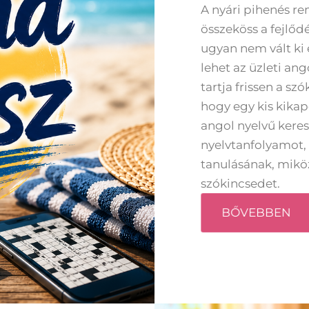
A nyári pihenés re
összeköss a fejlőd
ugyan nem vált ki 
lehet az üzleti a
tartja frissen a sz
hogy egy kis kikap
angol nyelvű keres
nyelvtanfolyamot, 
tanulásának, mikö
szókincsedet.
BŐVEBBEN