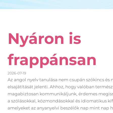
Nyáron is
frappánsan
2026-07-19
Az angol nyelv tanulása nem csupán szókincs és 
elsajátítását jelenti. Ahhoz, hogy valóban termés
magabiztosan kommunikáljunk, érdemes megis
a szólásokkal, közmondásokkal és idiomatikus kife
amelyeket az anyanyelvi beszélők nap mint nap h