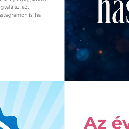
találsz, azt
nstagramon is, ha
Az é