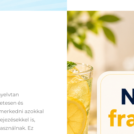
nyelvtan
zetesen és
merkedni azokkal
jezésekkel is,
asználnak. Ez