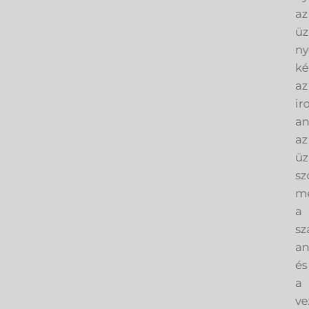
az
üz
ny
ké
az
ir
an
az
üz
sz
me
a
sz
an
és
a