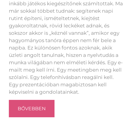
inkább játékos kiegészítőnek számítottak. Ma
már sokkal többet tudnak: segítenek napi
rutint építeni, ismételtetnek, kiejtést
gyakoroltatnak, rövid leckéket adnak, és
sokszor akkor is „kéznél vannak”, amikor egy
hagyományos tanóra éppen nem fér bele a
napba. Ez különösen fontos azoknak, akik
üzleti angolt tanulnak, hiszen a nyelvtudás a
munka világában nem elméleti kérdés. Egy e-
mailt meg kell írni. Egy meetingben meg kell
szólalni. Egy telefonhívásban reagálni kell.
Egy prezentációban magabiztosan kell
képviselni a gondolatainkat.
BŐVEBBEN