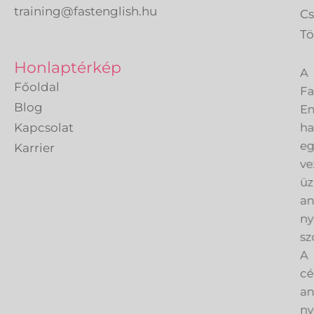
training@fastenglish.hu
C
Tö
A
Honlaptérkép
Fa
Főoldal
En
Blog
h
Kapcsolat
eg
Karrier
ve
üz
an
ny
sz
A
cé
an
ny