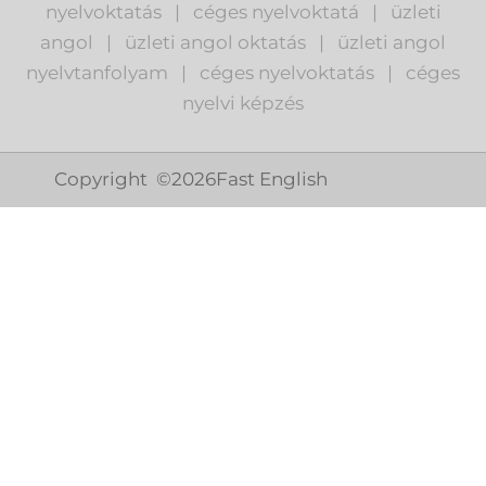
nyelvoktatás
|
céges nyelvoktatá
|
üzleti
angol
|
ü
zleti angol oktatás
|
üzleti angol
nyelvtanfolyam
|
c
éges nyelvoktatás
|
céges
nyelvi képzés
Copyright ©
2026
Fast English