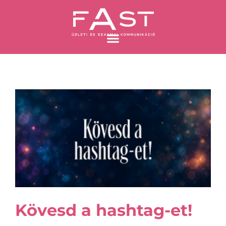
Skip
to
content
Oldal
Oldal
Oldal
Oldal
Kövesd a hashtag-et!