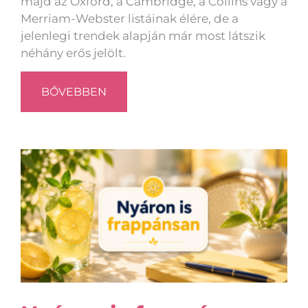
majd az Oxford, a Cambridge, a Collins vagy a
Merriam-Webster listáinak élére, de a
jelenlegi trendek alapján már most látszik
néhány erős jelölt.
BŐVEBBEN