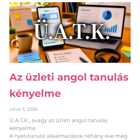
Az üzleti angol tanulás
kényelme
július 5, 2026
Ü.A.T.K., avagy az üzleti angol tanulás
kényelme
A nyelvtanuló alkalmazások néhány éve még