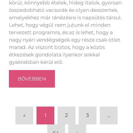
körül, könnyebb ételek, hideg italok, gyorsan
összedobható vacsorák és olyan desszertek,
amelyekhez már ránézésre is napsütés társul.
Lehet, hogy végül nem jutunk el minden
tervezett programra, és az is lehet, hogy a
nagy nyári vendégségek egy része csak ötlet
marad. Az viszont biztos, hogy a közös
étkezések gondolata ilyenkor sokkal
gyakrabban kerül elő.
BŐVEBBEN
«
1
2
3
…
64
»