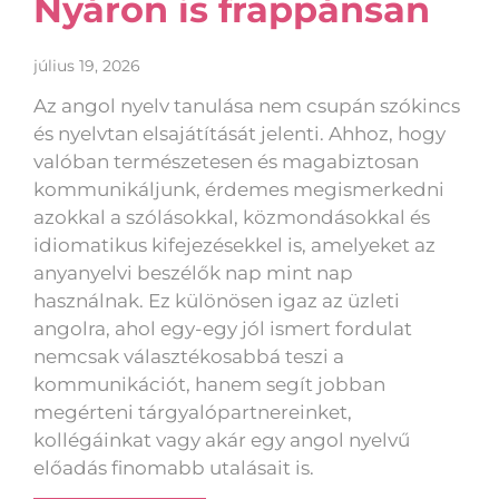
Nyáron is frappánsan
július 19, 2026
Az angol nyelv tanulása nem csupán szókincs
és nyelvtan elsajátítását jelenti. Ahhoz, hogy
valóban természetesen és magabiztosan
kommunikáljunk, érdemes megismerkedni
azokkal a szólásokkal, közmondásokkal és
idiomatikus kifejezésekkel is, amelyeket az
anyanyelvi beszélők nap mint nap
használnak. Ez különösen igaz az üzleti
angolra, ahol egy-egy jól ismert fordulat
nemcsak választékosabbá teszi a
kommunikációt, hanem segít jobban
megérteni tárgyalópartnereinket,
kollégáinkat vagy akár egy angol nyelvű
előadás finomabb utalásait is.