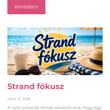
BŐVEBBEN
Strand fókusz
július 12, 2026
A nyári pihenés remek alkalom arra, hogy egy