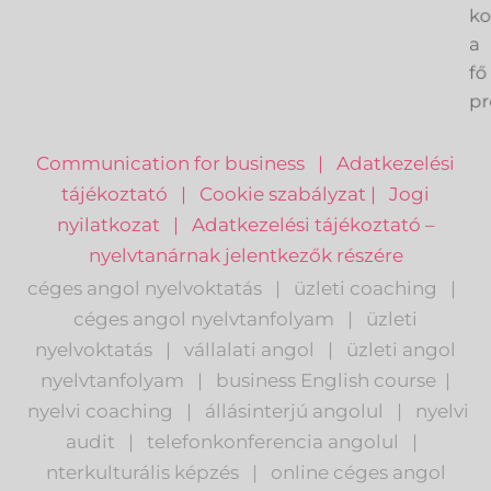
ve
k
a
fő
pr
Communication for business
|
Adatkezelési
tájékoztató
|
Cookie szabályzat
|
Jogi
nyilatkozat
|
Adatkezelési tájékoztató –
nyelvtanárnak jelentkezők részére
céges angol nyelvoktatás
|
üzleti coaching
|
céges angol nyelvtanfolyam
|
üzleti
nyelvoktatás
|
vállalati angol
|
üzleti angol
nyelvtanfolyam
|
business English course
|
nyelvi coaching
|
állásinterjú angolul
|
nyelvi
audit
|
telefonkonferencia angolul
|
nterkulturális képzés
|
o
nline céges angol