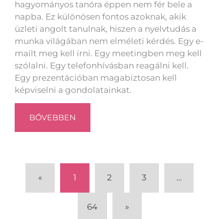
hagyományos tanóra éppen nem fér bele a
napba. Ez különösen fontos azoknak, akik
üzleti angolt tanulnak, hiszen a nyelvtudás a
munka világában nem elméleti kérdés. Egy e-
mailt meg kell írni. Egy meetingben meg kell
szólalni. Egy telefonhívásban reagálni kell.
Egy prezentációban magabiztosan kell
képviselni a gondolatainkat.
BŐVEBBEN
«
1
2
3
…
64
»