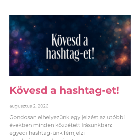
Kövesd a hashtag-et!
augusztus 2, 2026
Gondosan elhelyezünk egy jelzést az utóbbi
években minden közzétett írásunkban:
egyedi hashtag-ünk fémjelzi