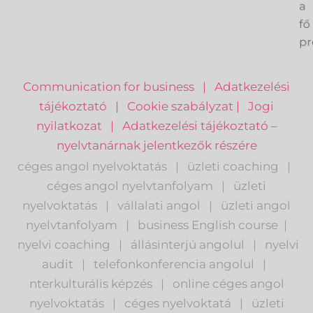
k
a
fő
pr
Communication for business
|
Adatkezelési
tájékoztató
|
Cookie szabályzat
|
Jogi
nyilatkozat
|
Adatkezelési tájékoztató –
nyelvtanárnak jelentkezők részére
céges angol nyelvoktatás
|
üzleti coaching
|
céges angol nyelvtanfolyam
|
üzleti
nyelvoktatás
|
vállalati angol
|
üzleti angol
nyelvtanfolyam
|
business English course
|
nyelvi coaching
|
állásinterjú angolul
|
nyelvi
audit
|
telefonkonferencia angolul
|
nterkulturális képzés
|
o
nline céges angol
nyelvoktatás
|
céges nyelvoktatá
|
üzleti