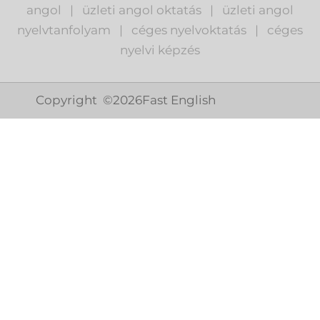
angol
|
ü
zleti angol oktatás
|
üzleti angol
nyelvtanfolyam
|
c
éges nyelvoktatás
|
céges
nyelvi képzés
Copyright ©
2026
Fast English