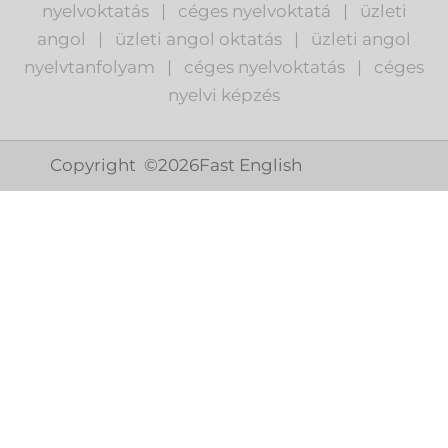
nyelvoktatás
|
céges nyelvoktatá
|
üzleti
angol
|
ü
zleti angol oktatás
|
üzleti angol
nyelvtanfolyam
|
c
éges nyelvoktatás
|
céges
nyelvi képzés
Copyright ©
2026
Fast English