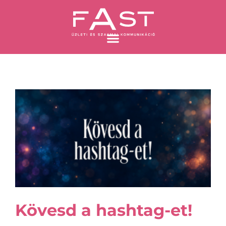
Skip
to
content
Oldal
Oldal
Oldal
Oldal
Kövesd a hashtag-et!