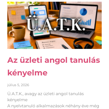
Az üzleti angol tanulás
kényelme
július 5, 2026
Ü.A.T.K., avagy az üzleti angol tanulás
kényelme
A nyelvtanuló alkalmazások néhány éve még