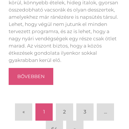
körül, könnyebb ételek, hideg italok, gyorsan
összedobható vacsorák és olyan desszertek,
amelyekhez már ránézésre is napsütés társul.
Lehet, hogy végül nem jutunk el minden
tervezett programra, és az is lehet, hogy a
nagy nyári vendégségek egy része csak ötlet
marad. Az viszont biztos, hogy a közös
étkezések gondolata ilyenkor sokkal
gyakrabban kerül elő.
BŐVEBBEN
«
1
2
3
…
64
»