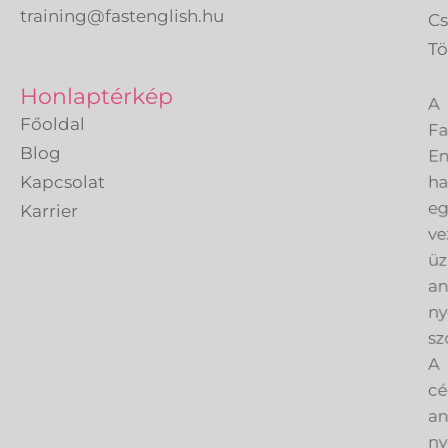
training@fastenglish.hu
C
Tö
A
Honlaptérkép
Fa
Főoldal
En
Blog
h
Kapcsolat
eg
Karrier
ve
üz
an
ny
sz
A
cé
an
ny