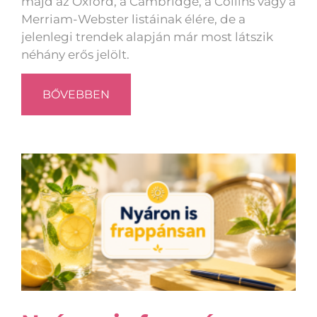
majd az Oxford, a Cambridge, a Collins vagy a
Merriam-Webster listáinak élére, de a
jelenlegi trendek alapján már most látszik
néhány erős jelölt.
BŐVEBBEN