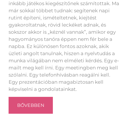
inkább játékos kiegészítőnek számítottak. Ma
már sokkal többet tudnak: segítenek napi
rutint építeni, ismételtetnek, kiejtést
gyakoroltatnak, rövid leckéket adnak, és
sokszor akkor is „kéznél vannak”, amikor egy
hagyományos tanóra éppen nem fér bele a
napba. Ez különösen fontos azoknak, akik
üzleti angolt tanulnak, hiszen a nyelvtudás a
munka világában nem elméleti kérdés. Egy e-
mailt meg kell írni. Egy meetingben meg kell
szólalni. Egy telefonhívásban reagálni kell.
Egy prezentációban magabiztosan kell
képviselni a gondolatainkat.
BŐVEBBEN