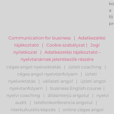
ve
k
a
fő
pr
Communication for business
|
Adatkezelési
tájékoztató
|
Cookie szabályzat
|
Jogi
nyilatkozat
|
Adatkezelési tájékoztató –
nyelvtanárnak jelentkezők részére
céges angol nyelvoktatás
|
üzleti coaching
|
céges angol nyelvtanfolyam
|
üzleti
nyelvoktatás
|
vállalati angol
|
üzleti angol
nyelvtanfolyam
|
business English course
|
nyelvi coaching
|
állásinterjú angolul
|
nyelvi
audit
|
telefonkonferencia angolul
|
nterkulturális képzés
|
o
nline céges angol