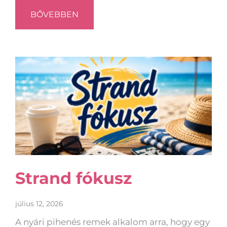
BŐVEBBEN
Strand fókusz
július 12, 2026
A nyári pihenés remek alkalom arra, hogy egy