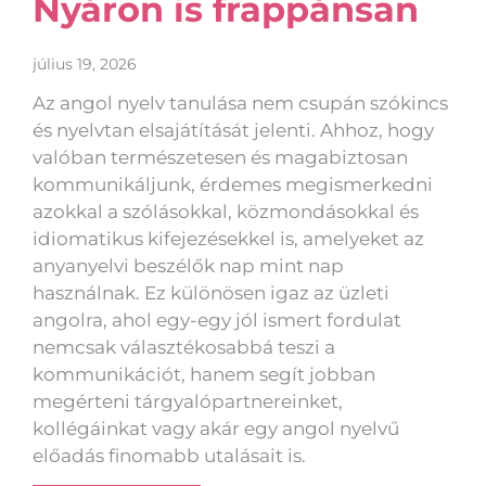
Nyáron is frappánsan
július 19, 2026
Az angol nyelv tanulása nem csupán szókincs
és nyelvtan elsajátítását jelenti. Ahhoz, hogy
valóban természetesen és magabiztosan
kommunikáljunk, érdemes megismerkedni
azokkal a szólásokkal, közmondásokkal és
idiomatikus kifejezésekkel is, amelyeket az
anyanyelvi beszélők nap mint nap
használnak. Ez különösen igaz az üzleti
angolra, ahol egy-egy jól ismert fordulat
nemcsak választékosabbá teszi a
kommunikációt, hanem segít jobban
megérteni tárgyalópartnereinket,
kollégáinkat vagy akár egy angol nyelvű
előadás finomabb utalásait is.