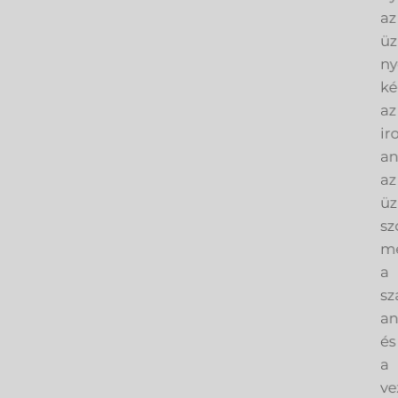
az
üz
ny
ké
az
ir
an
az
üz
sz
me
a
sz
an
és
a