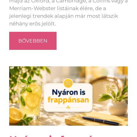
majd az Oxford, a Cambridge, a Collins vagy a
Merriam-Webster listáinak élére, de a
jelenlegi trendek alapján már most látszik
néhány erős jelölt.
BŐVEBBEN