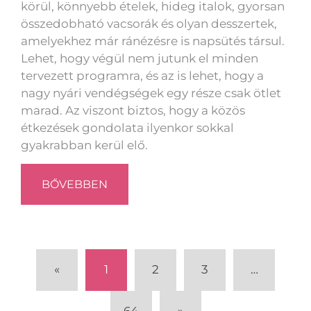
körül, könnyebb ételek, hideg italok, gyorsan
összedobható vacsorák és olyan desszertek,
amelyekhez már ránézésre is napsütés társul.
Lehet, hogy végül nem jutunk el minden
tervezett programra, és az is lehet, hogy a
nagy nyári vendégségek egy része csak ötlet
marad. Az viszont biztos, hogy a közös
étkezések gondolata ilyenkor sokkal
gyakrabban kerül elő.
BŐVEBBEN
«
1
2
3
…
64
»