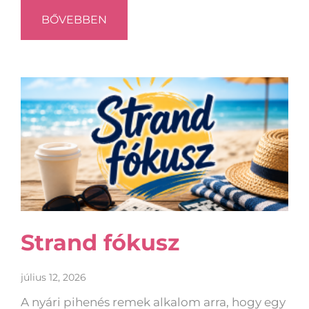
BŐVEBBEN
Strand fókusz
július 12, 2026
A nyári pihenés remek alkalom arra, hogy egy