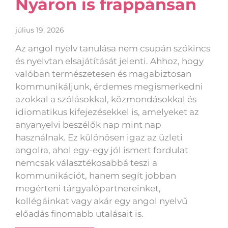
Nyáron is frappánsan
július 19, 2026
Az angol nyelv tanulása nem csupán szókincs
és nyelvtan elsajátítását jelenti. Ahhoz, hogy
valóban természetesen és magabiztosan
kommunikáljunk, érdemes megismerkedni
azokkal a szólásokkal, közmondásokkal és
idiomatikus kifejezésekkel is, amelyeket az
anyanyelvi beszélők nap mint nap
használnak. Ez különösen igaz az üzleti
angolra, ahol egy-egy jól ismert fordulat
nemcsak választékosabbá teszi a
kommunikációt, hanem segít jobban
megérteni tárgyalópartnereinket,
kollégáinkat vagy akár egy angol nyelvű
előadás finomabb utalásait is.