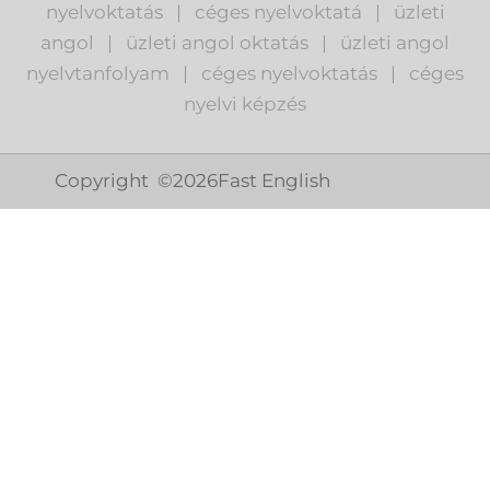
nyelvoktatás
|
céges nyelvoktatá
|
üzleti
angol
|
ü
zleti angol oktatás
|
üzleti angol
nyelvtanfolyam
|
c
éges nyelvoktatás
|
céges
nyelvi képzés
Copyright ©
2026
Fast English