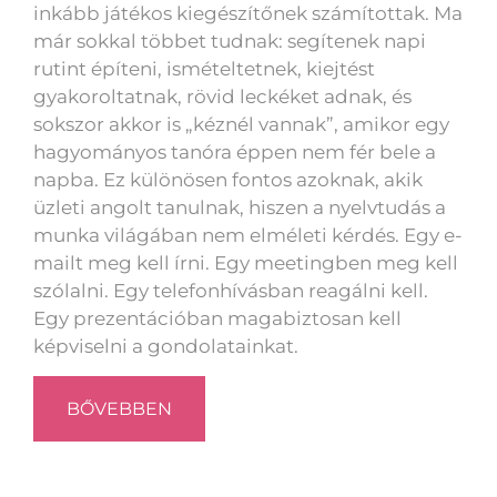
inkább játékos kiegészítőnek számítottak. Ma
már sokkal többet tudnak: segítenek napi
rutint építeni, ismételtetnek, kiejtést
gyakoroltatnak, rövid leckéket adnak, és
sokszor akkor is „kéznél vannak”, amikor egy
hagyományos tanóra éppen nem fér bele a
napba. Ez különösen fontos azoknak, akik
üzleti angolt tanulnak, hiszen a nyelvtudás a
munka világában nem elméleti kérdés. Egy e-
mailt meg kell írni. Egy meetingben meg kell
szólalni. Egy telefonhívásban reagálni kell.
Egy prezentációban magabiztosan kell
képviselni a gondolatainkat.
BŐVEBBEN