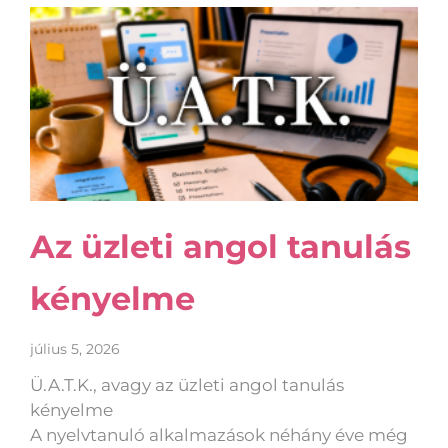
Az üzleti angol tanulás
kényelme
július 5, 2026
Ü.A.T.K., avagy az üzleti angol tanulás
kényelme
A nyelvtanuló alkalmazások néhány éve még