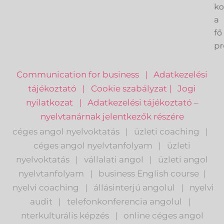
ve
k
a
fő
pr
Communication for business
|
Adatkezelési
tájékoztató
|
Cookie szabályzat
|
Jogi
nyilatkozat
|
Adatkezelési tájékoztató –
nyelvtanárnak jelentkezők részére
céges angol nyelvoktatás
|
üzleti coaching
|
céges angol nyelvtanfolyam
|
üzleti
nyelvoktatás
|
vállalati angol
|
üzleti angol
nyelvtanfolyam
|
business English course
|
nyelvi coaching
|
állásinterjú angolul
|
nyelvi
audit
|
telefonkonferencia angolul
|
nterkulturális képzés
|
o
nline céges angol