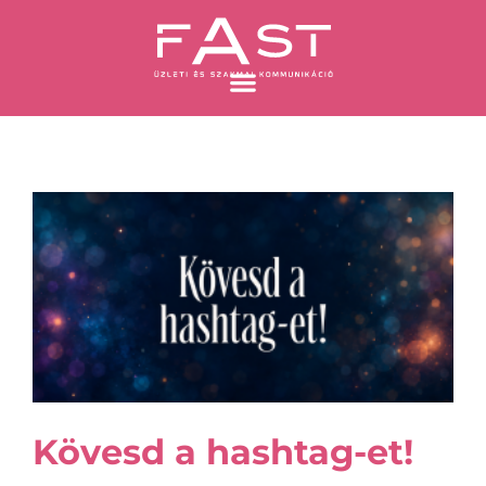
Skip
to
content
Oldal
Oldal
Oldal
Oldal
Kövesd a hashtag-et!