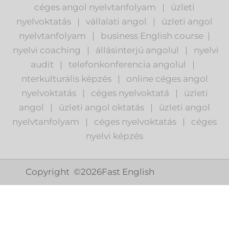
céges angol nyelvtanfolyam
|
üzleti
nyelvoktatás
|
vállalati angol
|
üzleti angol
nyelvtanfolyam
|
business English course
|
nyelvi coaching
|
állásinterjú angolul
|
nyelvi
audit
|
telefonkonferencia angolul
|
nterkulturális képzés
|
o
nline céges angol
nyelvoktatás
|
céges nyelvoktatá
|
üzleti
angol
|
ü
zleti angol oktatás
|
üzleti angol
nyelvtanfolyam
|
c
éges nyelvoktatás
|
céges
nyelvi képzés
Copyright ©
2026
Fast English