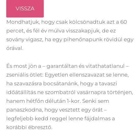
VISSZA
Mondhatjuk, hogy csak kölcsönadtuk azt a 60
percet, és fél év múlva visszakapjuk, de ez
sovány vigasz, ha egy pihenőnapunk rövidül egy
órával.
És most jön a – garantáltan és vitathatatlanul –
zseniális ötlet: Egyetlen ellenszavazat se lenne,
ha szavazásra bocsátanánk, hogy a tavaszi
időátállítás ne szombatról vasárnapra történjen,
hanem hétfőn délután 1-kor. Senki sem
panaszkodna, hogy vesztett egy órát –
legfeljebb kedd reggel lenne fájdalmas a
korábbi ébresztő.