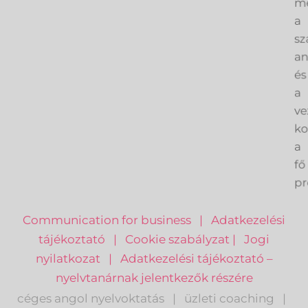
me
a
sz
an
és
a
ve
k
a
fő
pr
Communication for business
|
Adatkezelési
tájékoztató
|
Cookie szabályzat
|
Jogi
nyilatkozat
|
Adatkezelési tájékoztató –
nyelvtanárnak jelentkezők részére
céges angol nyelvoktatás
|
üzleti coaching
|