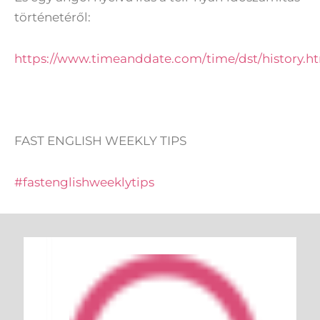
történetéről:
https://www.timeanddate.com/time/dst/history.h
FAST ENGLISH WEEKLY TIPS
#fastenglishweeklytips
Keresés