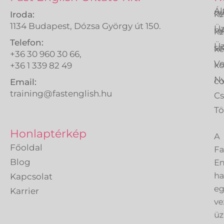
Ál
ny
ké
Iroda:
1134 Budapest, Dózsa György út 150.
Üz
ny
ké
Telefon:
Üz
sz
ké
+36 30 960 30 66,
Ve
k
+36 1 339 82 49
Ny
co
Email:
training@fastenglish.hu
C
Tö
A
Honlaptérkép
Fa
Főoldal
En
Blog
h
Kapcsolat
eg
Karrier
ve
üz
an