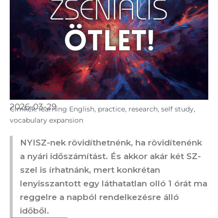
2026-03-29
Cimkék:
learning English
,
practice
,
research
,
self study
,
vocabulary expansion
NYISZ-nek rövidíthetnénk, ha rövidítenénk
a nyári időszámítást. És akkor akár két SZ-
szel is írhatnánk, mert konkrétan
lenyisszantott egy láthatatlan olló 1 órát ma
reggelre a napból rendelkezésre álló
időből.