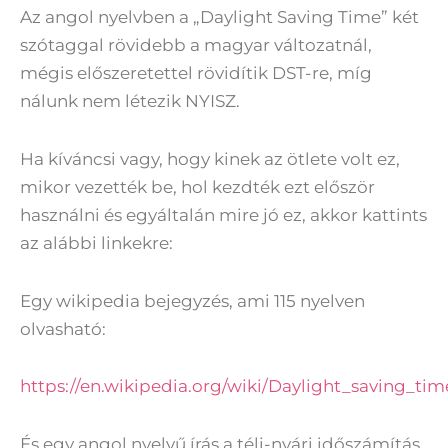
Az angol nyelvben a „Daylight Saving Time” két
szótaggal rövidebb a magyar változatnál,
mégis előszeretettel rövidítik DST-re, míg
nálunk nem létezik NYISZ.
Ha kíváncsi vagy, hogy kinek az ötlete volt ez,
mikor vezették be, hol kezdték ezt először
használni és egyáltalán mire jó ez, akkor kattints
az alábbi linkekre:
Egy wikipedia bejegyzés, ami 115 nyelven
olvasható:
https://en.wikipedia.org/wiki/Daylight_saving_tim
És egy angol nyelvű írás a téli-nyári időszámítás