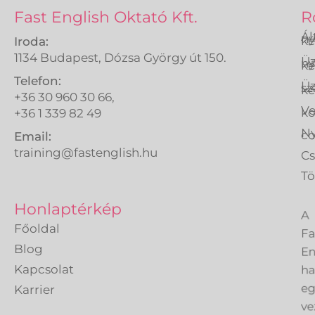
Fast English Oktató Kft.
R
Ál
ny
ké
Iroda:
1134 Budapest, Dózsa György út 150.
Üz
ny
ké
Telefon:
Üz
sz
ké
+36 30 960 30 66,
Ve
k
+36 1 339 82 49
Ny
co
Email:
training@fastenglish.hu
C
Tö
A
Honlaptérkép
Fa
Főoldal
En
Blog
h
Kapcsolat
eg
Karrier
ve