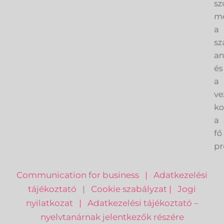
sz
me
a
sz
an
és
a
ve
k
a
fő
pr
Communication for business
|
Adatkezelési
tájékoztató
|
Cookie szabályzat
|
Jogi
nyilatkozat
|
Adatkezelési tájékoztató –
nyelvtanárnak jelentkezők részére