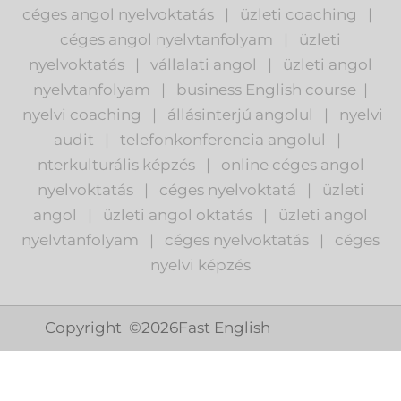
céges angol nyelvoktatás
|
üzleti coaching
|
céges angol nyelvtanfolyam
|
üzleti
nyelvoktatás
|
vállalati angol
|
üzleti angol
nyelvtanfolyam
|
business English course
|
nyelvi coaching
|
állásinterjú angolul
|
nyelvi
audit
|
telefonkonferencia angolul
|
nterkulturális képzés
|
o
nline céges angol
nyelvoktatás
|
céges nyelvoktatá
|
üzleti
angol
|
ü
zleti angol oktatás
|
üzleti angol
nyelvtanfolyam
|
c
éges nyelvoktatás
|
céges
nyelvi képzés
Copyright ©
2026
Fast English