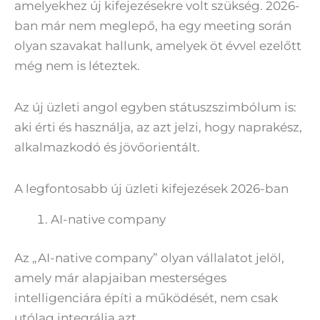
amelyekhez új kifejezésekre volt szükség. 2026-
ban már nem meglepő, ha egy meeting során
olyan szavakat hallunk, amelyek öt évvel ezelőtt
még nem is léteztek.
Az új üzleti angol egyben státuszszimbólum is:
aki érti és használja, az azt jelzi, hogy naprakész,
alkalmazkodó és jövőorientált.
A legfontosabb új üzleti kifejezések 2026-ban
AI-native company
Az „AI-native company” olyan vállalatot jelöl,
amely már alapjaiban mesterséges
intelligenciára építi a működését, nem csak
utólag integrálja azt.