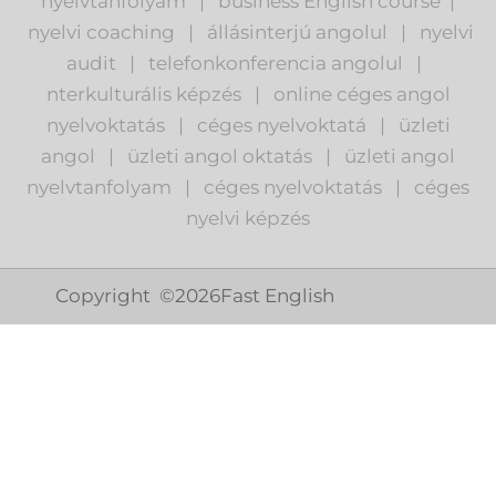
nyelvtanfolyam
|
business English course
|
nyelvi coaching
|
állásinterjú angolul
|
nyelvi
audit
|
telefonkonferencia angolul
|
nterkulturális képzés
|
o
nline céges angol
nyelvoktatás
|
céges nyelvoktatá
|
üzleti
angol
|
ü
zleti angol oktatás
|
üzleti angol
nyelvtanfolyam
|
c
éges nyelvoktatás
|
céges
nyelvi képzés
Copyright ©
2026
Fast English