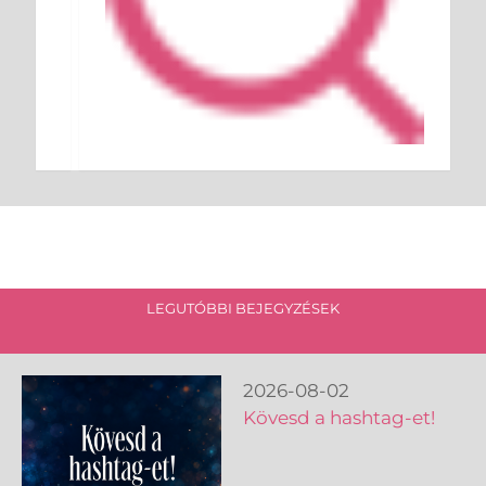
LEGUTÓBBI BEJEGYZÉSEK
2026-08-02
Kövesd a hashtag-et!