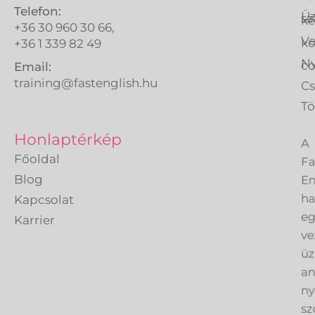
Telefon:
Üz
sz
ké
+36 30 960 30 66,
Ve
k
+36 1 339 82 49
Ny
co
Email:
training@fastenglish.hu
C
Tö
A
Honlaptérkép
Fa
Főoldal
En
Blog
h
Kapcsolat
eg
Karrier
ve
üz
an
ny
sz