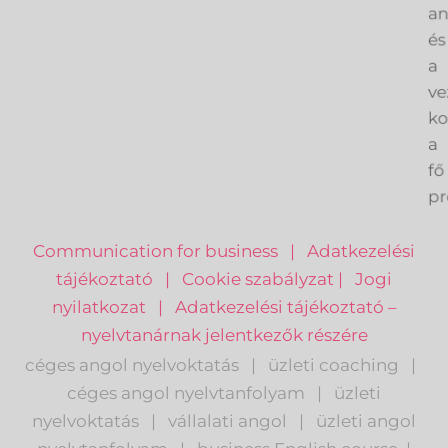
an
és
a
ve
k
a
fő
pr
Communication for business
|
Adatkezelési
tájékoztató
|
Cookie szabályzat
|
Jogi
nyilatkozat
|
Adatkezelési tájékoztató –
nyelvtanárnak jelentkezők részére
céges angol nyelvoktatás
|
üzleti coaching
|
céges angol nyelvtanfolyam
|
üzleti
nyelvoktatás
|
vállalati angol
|
üzleti angol