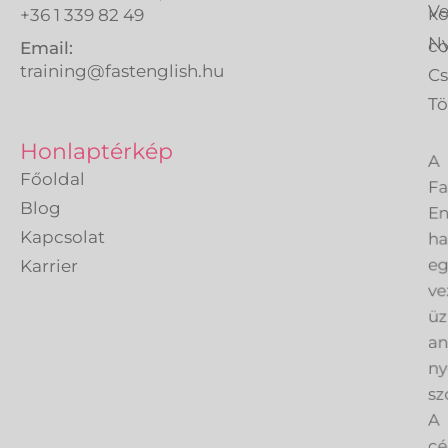
Ve
k
+36 1 339 82 49
Ny
co
Email:
training@fastenglish.hu
C
Tö
A
Honlaptérkép
Fa
Főoldal
En
Blog
h
Kapcsolat
eg
Karrier
ve
üz
an
ny
sz
A
cé