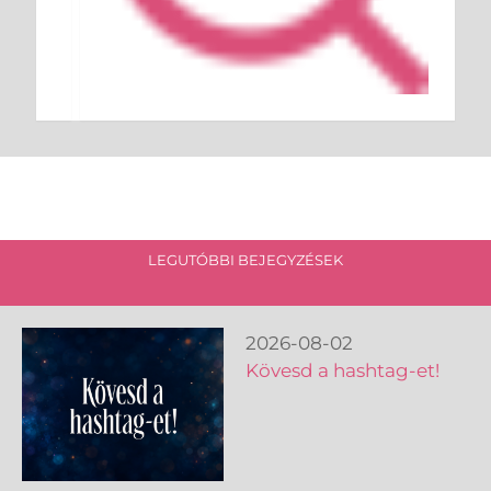
LEGUTÓBBI BEJEGYZÉSEK
2026-08-02
Kövesd a hashtag-et!