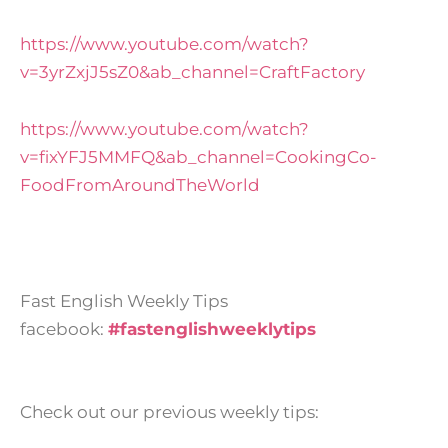
https://www.youtube.com/watch?
v=3yrZxjJ5sZ0&ab_channel=CraftFactory
https://www.youtube.com/watch?
v=fixYFJ5MMFQ&ab_channel=CookingCo-
FoodFromAroundTheWorld
Fast English Weekly Tips
facebook:
#fastenglishweeklytips
Check out our previous weekly tips: