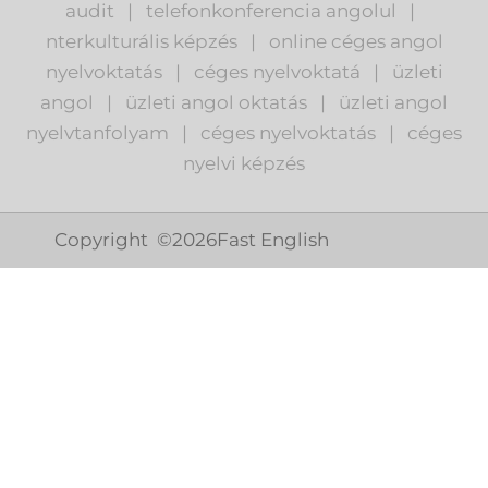
audit
|
telefonkonferencia angolul
|
nterkulturális képzés
|
o
nline céges angol
nyelvoktatás
|
céges nyelvoktatá
|
üzleti
angol
|
ü
zleti angol oktatás
|
üzleti angol
nyelvtanfolyam
|
c
éges nyelvoktatás
|
céges
nyelvi képzés
Copyright ©
2026
Fast English