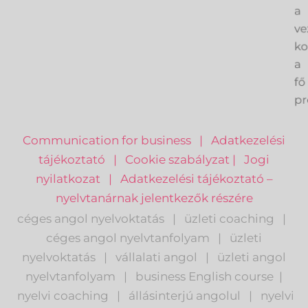
és
a
ve
k
a
fő
pr
Communication for business
|
Adatkezelési
tájékoztató
|
Cookie szabályzat
|
Jogi
nyilatkozat
|
Adatkezelési tájékoztató –
nyelvtanárnak jelentkezők részére
céges angol nyelvoktatás
|
üzleti coaching
|
céges angol nyelvtanfolyam
|
üzleti
nyelvoktatás
|
vállalati angol
|
üzleti angol
nyelvtanfolyam
|
business English course
|
nyelvi coaching
|
állásinterjú angolul
|
nyelvi