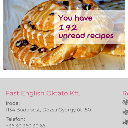
Fast English Oktató Kft.
R
Ál
ny
ké
Iroda:
1134 Budapest, Dózsa György út 150.
Üz
ny
ké
Telefon:
Üz
sz
ké
+36 30 960 30 66,