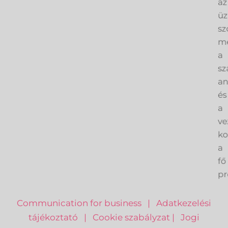
az
üz
sz
me
a
sz
an
és
a
ve
k
a
fő
pr
Communication for business
|
Adatkezelési
tájékoztató
|
Cookie szabályzat
|
Jogi