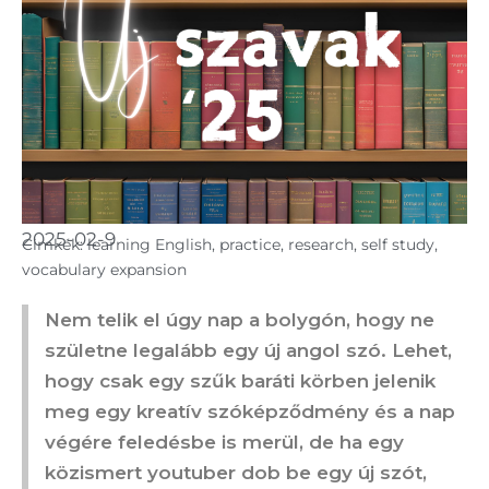
2025-02-9
Cimkék:
learning English
,
practice
,
research
,
self study
,
vocabulary expansion
Nem telik el úgy nap a bolygón, hogy ne
születne legalább egy új angol szó. Lehet,
hogy csak egy szűk baráti körben jelenik
meg egy kreatív szóképződmény és a nap
végére feledésbe is merül, de ha egy
közismert youtuber dob be egy új szót,