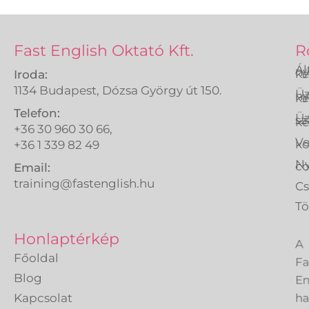
Fast English Oktató Kft.
R
Ál
ny
ké
Iroda:
1134 Budapest, Dózsa György út 150.
Üz
ny
ké
Telefon:
Üz
sz
ké
+36 30 960 30 66,
Ve
k
+36 1 339 82 49
Ny
co
Email:
training@fastenglish.hu
C
Tö
A
Honlaptérkép
Fa
Főoldal
En
Blog
h
Kapcsolat
eg