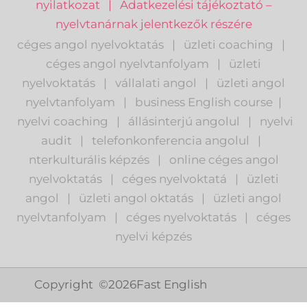
nyilatkozat
|
Adatkezelési tájékoztató –
nyelvtanárnak jelentkezők részére
céges angol nyelvoktatás
|
üzleti coaching
|
céges angol nyelvtanfolyam
|
üzleti
nyelvoktatás
|
vállalati angol
|
üzleti angol
nyelvtanfolyam
|
business English course
|
nyelvi coaching
|
állásinterjú angolul
|
nyelvi
audit
|
telefonkonferencia angolul
|
nterkulturális képzés
|
o
nline céges angol
nyelvoktatás
|
céges nyelvoktatá
|
üzleti
angol
|
ü
zleti angol oktatás
|
üzleti angol
nyelvtanfolyam
|
c
éges nyelvoktatás
|
céges
nyelvi képzés
Copyright ©
2026
Fast English