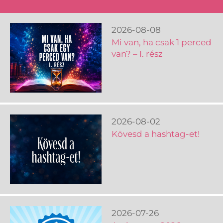
2026-08-08
Mi van, ha csak 1 perced
van? – I. rész
2026-08-02
Kövesd a hashtag-et!
2026-07-26