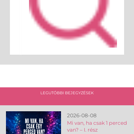
LEGUTÓBBI BEJEGYZÉSEK
2026-08-08
Mi van, ha csak 1 perced
van? – I. rész