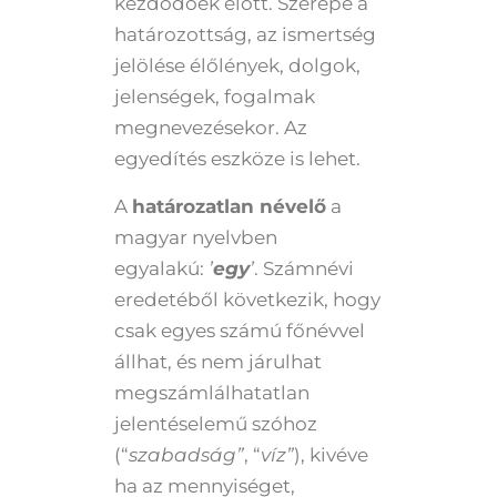
kezdődőek előtt. Szerepe a
határozottság, az ismertség
jelölése élőlények, dolgok,
jelenségek, fogalmak
megnevezésekor. Az
egyedítés eszköze is lehet.
A
határozatlan névelő
a
magyar nyelvben
egyalakú:
’
egy
’
. Számnévi
eredetéből következik, hogy
csak egyes számú főnévvel
állhat, és nem járulhat
megszámlálhatatlan
jelentéselemű szóhoz
(“
szabadság”
, “
víz”
), kivéve
ha az mennyiséget,