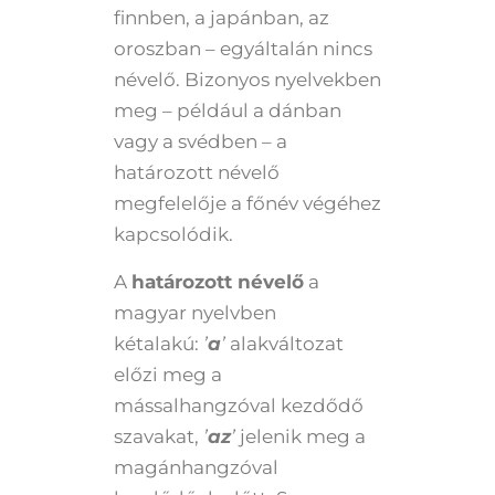
finnben, a japánban, az
oroszban – egyáltalán nincs
névelő. Bizonyos nyelvekben
meg – például a dánban
vagy a svédben – a
határozott névelő
megfelelője a főnév végéhez
kapcsolódik.
A
határozott névelő
a
magyar nyelvben
kétalakú:
’
a
’
alakváltozat
előzi meg a
mássalhangzóval kezdődő
szavakat,
’
az
’
jelenik meg a
magánhangzóval