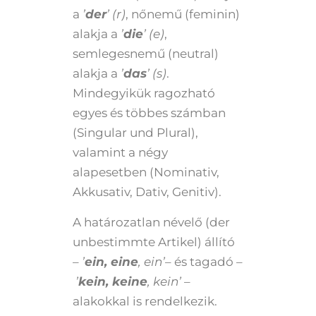
a
’
der
’ (r)
, nőnemű (feminin)
alakja a
’
die
’ (e)
,
semlegesnemű (neutral)
alakja a
’
das
’ (s)
.
Mindegyikük ragozható
egyes és többes számban
(Singular und Plural),
valamint a négy
alapesetben (Nominativ,
Akkusativ, Dativ, Genitiv).
A határozatlan névelő (der
unbestimmte Artikel) állító
–
’
ein, eine
, ein’
– és tagadó –
’
kein, keine
, kein’
–
alakokkal is rendelkezik.