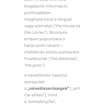
kiegészítő információ
pontosabban
meghatározza a tárgyat
vagy személyt (
’the house at
the corner’
). Bizonyos
embercsoportokra a
határozott névelő +
melléknév közös szerkezete
hivatkozhat (
’the disabled’,
’the poor’
).
A névelőkhöz hasonló
szerepűek
a
„névelőszerűségek”
(„arti
cle-alikes”), mint
a
‘some/any/no’,