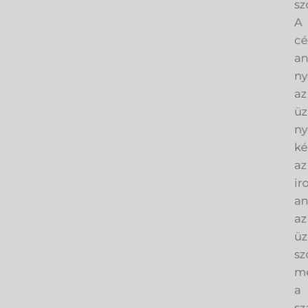
A
cé
an
ny
az
üz
ny
ké
az
ir
an
az
üz
sz
me
a