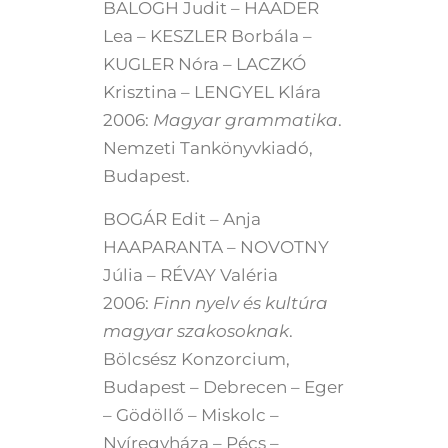
BALOGH Judit – HAADER
Lea – KESZLER Borbála –
KUGLER Nóra – LACZKÓ
Krisztina – LENGYEL Klára
2006:
Magyar grammatika
.
Nemzeti Tankönyvkiadó,
Budapest.
BOGÁR Edit – Anja
HAAPARANTA – NOVOTNY
Júlia – RÉVAY Valéria
2006:
Finn nyelv és kultúra
magyar szakosoknak
.
Bölcsész Konzorcium,
Budapest – Debrecen – Eger
– Gödöllő – Miskolc –
Nyíregyháza – Pécs –