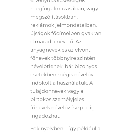
érvényű bölcsességek
megfogalmazásában, vagy
megszólításokban,
reklámok jelmondataiban,
újságok főcímeiben gyakran
elmarad a névelő. Az
anyagnevek és az elvont
főnevek többnyire szintén
névelőtlenek, bár bizonyos
esetekben mégis névelővel
indokolt a használatuk. A
tulajdonnevek vagy a
birtokos személyjeles
főnevek névelőzése pedig
ingadozhat.
Sok nyelvben – így például a