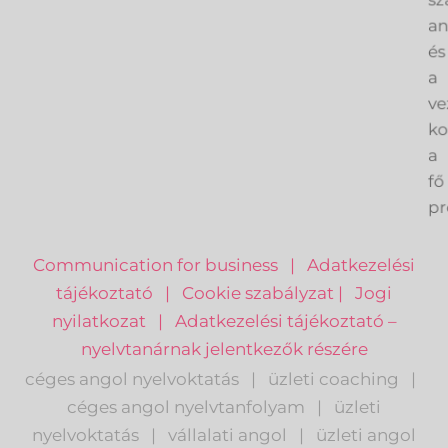
sz
an
és
a
ve
k
a
fő
pr
Communication for business
|
Adatkezelési
tájékoztató
|
Cookie szabályzat
|
Jogi
nyilatkozat
|
Adatkezelési tájékoztató –
nyelvtanárnak jelentkezők részére
céges angol nyelvoktatás
|
üzleti coaching
|
céges angol nyelvtanfolyam
|
üzleti
nyelvoktatás
|
vállalati angol
|
üzleti angol