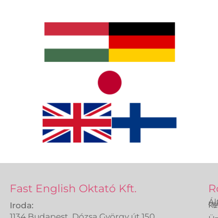
Fast English Oktató Kft.
R
Ál
ny
ké
Iroda:
1134 Budapest, Dózsa György út 150.