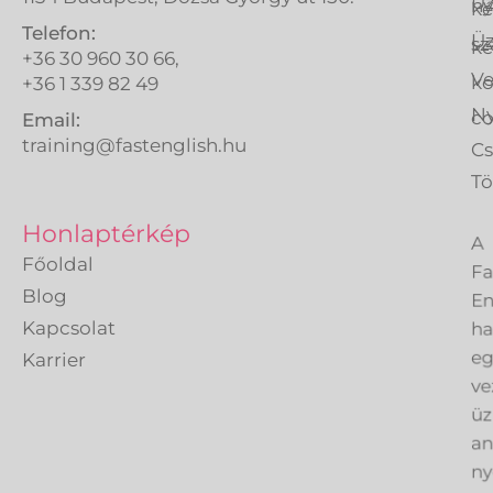
Üz
ny
ké
Telefon:
Üz
sz
ké
+36 30 960 30 66,
Ve
k
+36 1 339 82 49
Ny
co
Email:
training@fastenglish.hu
C
Tö
A
Honlaptérkép
Fa
Főoldal
En
Blog
h
Kapcsolat
eg
Karrier
ve
üz
an
ny
sz