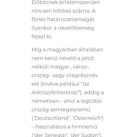
Előbbinek értelemszerűen
nincsen többes száma. A
főnév határozatlanságát
ilyenkor a névelőtlenség
fejezi ki.
Míg a magyarban általában
nem kerül névelő a jelző
nélküli megye-, város-,
ország- vagy világrésznév
elé (kivéve például “
az
Arktisz/Antarktisz”
), addig a
németben – ahol a legtöbb
ország semlegesnemű
(
’Deutschland’
,
’Österreich’
)
– használatos a hímnemű
(
’der Senegal’
,
’der Sudan’
),