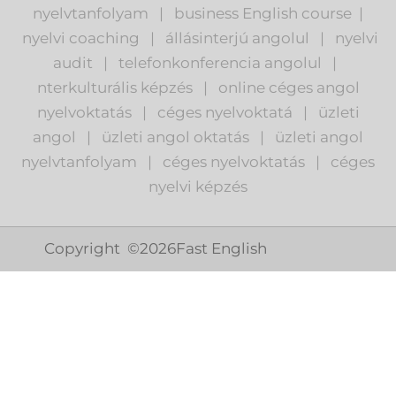
nyelvtanfolyam
|
business English course
|
nyelvi coaching
|
állásinterjú angolul
|
nyelvi
audit
|
telefonkonferencia angolul
|
nterkulturális képzés
|
o
nline céges angol
nyelvoktatás
|
céges nyelvoktatá
|
üzleti
angol
|
ü
zleti angol oktatás
|
üzleti angol
nyelvtanfolyam
|
c
éges nyelvoktatás
|
céges
nyelvi képzés
Copyright ©
2026
Fast English