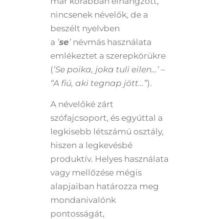
már korábban elhangzott,
nincsenek névelők, de a
beszélt nyelvben
a
’
se
’
névmás használata
emlékeztet a szerepkörükre
(
’Se poika, joka tuli eilen…’ –
“A fiú, aki tegnap jött…”
).
A névelőké zárt
szófajcsoport, és egyúttal a
legkisebb létszámú osztály,
hiszen a legkevésbé
produktív. Helyes használata
vagy mellőzése mégis
alapjaiban határozza meg
mondanivalónk
pontosságát,