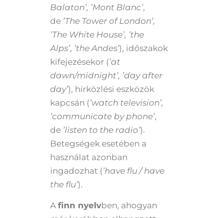
Balaton’, ’Mont Blanc’
,
de
’The Tower of London’,
’The White House’, ’the
Alps’
,
’the Andes’
), időszakok
kifejezésekor (
’at
dawn/midnight’, ’day after
day’
), hírközlési eszközök
kapcsán (
’watch television’,
’communicate by phone’
,
de
’listen to the radio’
).
Betegségek esetében a
használat azonban
ingadozhat (
’have flu / have
the flu’
).
A
finn nyelv
ben, ahogyan