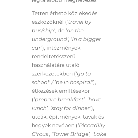
legtalálóbb megnevezés.
Tetten érhető közlekedési
eszközöknél (
’travel by
bus/ship’
, de
’on the
underground’, ’in a bigger
car’
), intézmények
rendeltetésszerű
használatára utaló
szerkezetekben (
’go to
school’ / ’be in hospital’
),
étkezések említésekor
(
’prepare breakfast’, ’have
lunch’, ’stay for dinner’
),
utcák, építmények, tavak és
hegyek nevében (
’Piccadilly
Circus’, ’Tower Bridge’, ’Lake