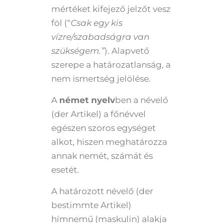
mértéket kifejező jelzőt vesz
föl (“
Csak egy kis
vízre/szabadságra van
szükségem.”
). Alapvető
szerepe a határozatlanság, a
nem ismertség jelölése.
A
német nyelv
ben a névelő
(der Artikel) a főnévvel
egészen szoros egységet
alkot, hiszen meghatározza
annak nemét, számát és
esetét.
A határozott névelő (der
bestimmte Artikel)
hímnemű (maskulin) alakja