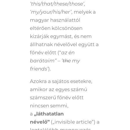
’this/that/these/those’,
’my/your/his/her’
, melyek a
magyar használattól
eltérően kölcsönösen
kizárják egymást, és nem
állhatnak névelővel együtt a
főnév előtt (“
az én
barátaim” – ’
the
my
friends’
).
Azokra a sajátos esetekre,
amikor az egyes számú
számszerű főnév előtt
nincsen semmi,
a
„láthatatlan
névelő”
(„invisible article”) a