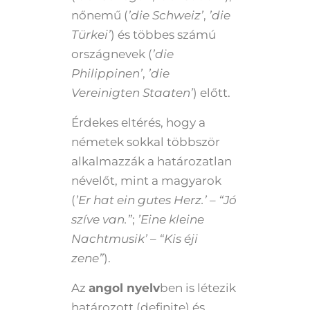
nőnemű (
’die Schweiz’
,
’die
Türkei’
) és többes számú
országnevek (
’die
Philippinen’
,
’die
Vereinigten Staaten’
) előtt.
Érdekes eltérés, hogy a
németek sokkal többször
alkalmazzák a határozatlan
névelőt, mint a magyarok
(
’Er hat ein gutes Herz.’ – “Jó
szíve van.”
;
’Eine kleine
Nachtmusik’ – “Kis éji
zene”
).
Az
angol nyelv
ben is létezik
határozott (definite) és