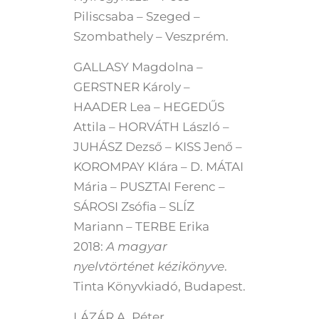
Piliscsaba – Szeged –
Szombathely – Veszprém.
GALLASY Magdolna –
GERSTNER Károly –
HAADER Lea – HEGEDŰS
Attila – HORVÁTH László –
JUHÁSZ Dezső – KISS Jenő –
KOROMPAY Klára – D. MÁTAI
Mária – PUSZTAI Ferenc –
SÁROSI Zsófia – SLÍZ
Mariann – TERBE Erika
2018:
A magyar
nyelvtörténet kézikönyve
.
Tinta Könyvkiadó, Budapest.
LÁZÁR A. Péter