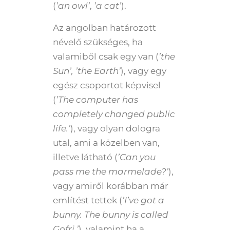
(
’an owl’
,
’a cat’
).
Az angolban határozott
névelő szükséges, ha
valamiből csak egy van (
’the
Sun’, ’the Earth’
), vagy egy
egész csoportot képvisel
(
’The computer has
completely changed public
life.’
), vagy olyan dologra
utal, ami a közelben van,
illetve látható (
’Can you
pass me the marmelade?’
),
vagy amiről korábban már
említést tettek (
’I’ve got a
bunny. The bunny is called
Gofri.’
), valamint ha a