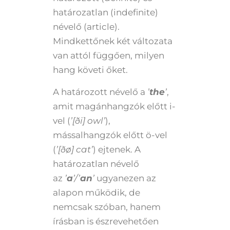
határozatlan (indefinite)
névelő (article).
Mindkettőnek két változata
van attól függően, milyen
hang követi őket.
A határozott névelő a
’
the
’
,
amit magánhangzók előtt i-
vel (
’[
ð
i] owl’
),
mássalhangzók előtt ö-vel
(
’[
ðø
] cat’
) ejtenek. A
határozatlan névelő
az
’
a
’/’
an
’
ugyanezen az
alapon működik, de
nemcsak szóban, hanem
írásban is észrevehetően