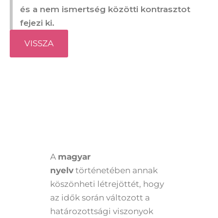
és a nem ismertség közötti kontrasztot
fejezi ki.
VISSZA
A
magyar
nyelv
történetében annak
köszönheti létrejöttét, hogy
az idők során változott a
határozottsági viszonyok