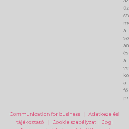
az
üz
sz
me
a
sz
an
és
a
ve
k
a
fő
pr
Communication for business
|
Adatkezelési
tájékoztató
|
Cookie szabályzat
|
Jogi