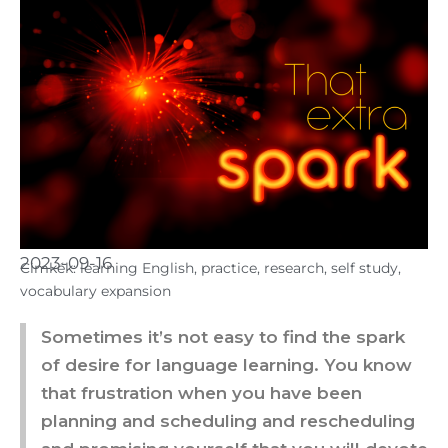
2023-09-16
Cimkék:
learning English
,
practice
,
research
,
self study
,
vocabulary expansion
Sometimes it’s not easy to find the spark
of desire for language learning. You know
that frustration when you have been
planning and scheduling and rescheduling