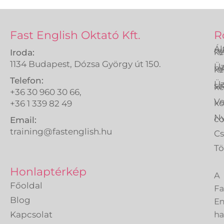
Fast English Oktató Kft.
R
Ál
ny
ké
Iroda:
1134 Budapest, Dózsa György út 150.
Üz
ny
ké
Telefon:
Üz
sz
ké
+36 30 960 30 66,
Ve
k
+36 1 339 82 49
Ny
co
Email:
training@fastenglish.hu
C
Tö
A
Honlaptérkép
Fa
Főoldal
En
Blog
h
Kapcsolat
eg