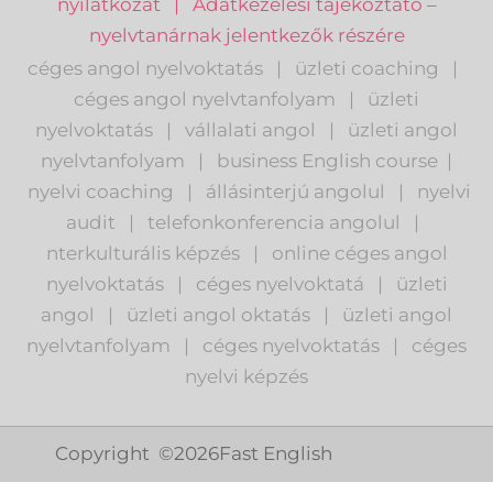
nyilatkozat
|
Adatkezelési tájékoztató –
nyelvtanárnak jelentkezők részére
céges angol nyelvoktatás
|
üzleti coaching
|
céges angol nyelvtanfolyam
|
üzleti
nyelvoktatás
|
vállalati angol
|
üzleti angol
nyelvtanfolyam
|
business English course
|
nyelvi coaching
|
állásinterjú angolul
|
nyelvi
audit
|
telefonkonferencia angolul
|
nterkulturális képzés
|
o
nline céges angol
nyelvoktatás
|
céges nyelvoktatá
|
üzleti
angol
|
ü
zleti angol oktatás
|
üzleti angol
nyelvtanfolyam
|
c
éges nyelvoktatás
|
céges
nyelvi képzés
Copyright ©
2026
Fast English