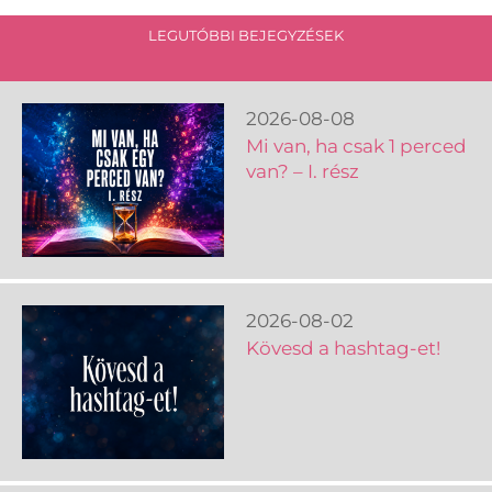
LEGUTÓBBI BEJEGYZÉSEK
2026-08-08
Mi van, ha csak 1 perced
van? – I. rész
2026-08-02
Kövesd a hashtag-et!