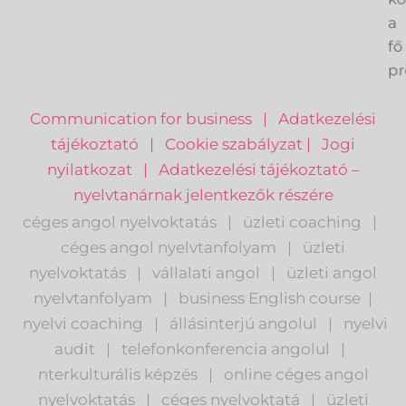
k
a
fő
pr
Communication for business
|
Adatkezelési
tájékoztató
|
Cookie szabályzat
|
Jogi
nyilatkozat
|
Adatkezelési tájékoztató –
nyelvtanárnak jelentkezők részére
céges angol nyelvoktatás
|
üzleti coaching
|
céges angol nyelvtanfolyam
|
üzleti
nyelvoktatás
|
vállalati angol
|
üzleti angol
nyelvtanfolyam
|
business English course
|
nyelvi coaching
|
állásinterjú angolul
|
nyelvi
audit
|
telefonkonferencia angolul
|
nterkulturális képzés
|
o
nline céges angol
nyelvoktatás
|
céges nyelvoktatá
|
üzleti