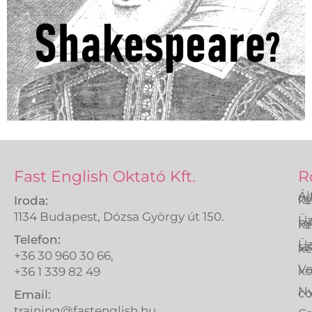
Fast English Oktató Kft.
R
Ál
ny
ké
Iroda:
1134 Budapest, Dózsa György út 150.
Üz
ny
ké
Telefon:
Üz
sz
ké
+36 30 960 30 66,
Ve
k
+36 1 339 82 49
Ny
co
Email:
training@fastenglish.hu