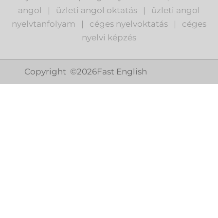
angol
|
ü
zleti angol oktatás
|
üzleti angol
nyelvtanfolyam
|
c
éges nyelvoktatás
|
céges
nyelvi képzés
Copyright ©
2026
Fast English