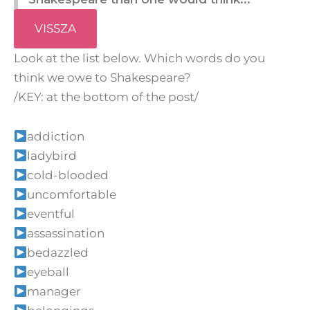
VISSZA
Look at the list below. Which words do you
think we owe to Shakespeare?
/KEY: at the bottom of the post/
addiction
ladybird
cold-blooded
uncomfortable
eventful
assassination
bedazzled
eyeball
manager