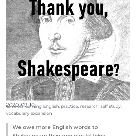
2020-09-10
Cimkék:
learning English
,
practice
,
research
,
self study
,
vocabulary expansion
We owe more English words to
Shakespeare than one would think...