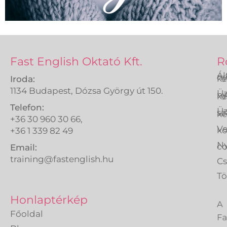
Fast English Oktató Kft.
R
Ál
ny
ké
Iroda:
1134 Budapest, Dózsa György út 150.
Üz
ny
ké
Telefon:
Üz
sz
ké
+36 30 960 30 66,
Ve
k
+36 1 339 82 49
Ny
co
Email:
training@fastenglish.hu
C
Tö
A
Honlaptérkép
Fa
Főoldal
En