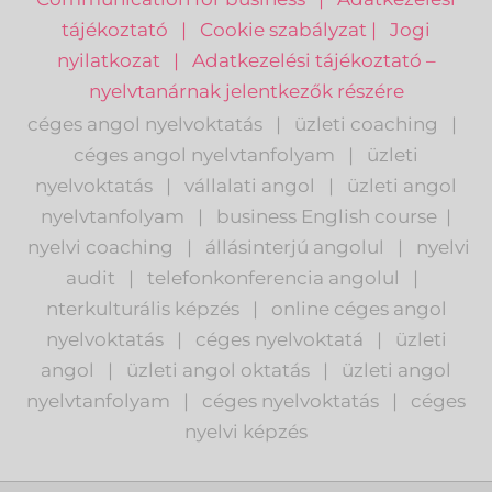
tájékoztató
|
Cookie szabályzat
|
Jogi
nyilatkozat
|
Adatkezelési tájékoztató –
nyelvtanárnak jelentkezők részére
céges angol nyelvoktatás
|
üzleti coaching
|
céges angol nyelvtanfolyam
|
üzleti
nyelvoktatás
|
vállalati angol
|
üzleti angol
nyelvtanfolyam
|
business English course
|
nyelvi coaching
|
állásinterjú angolul
|
nyelvi
audit
|
telefonkonferencia angolul
|
nterkulturális képzés
|
o
nline céges angol
nyelvoktatás
|
céges nyelvoktatá
|
üzleti
angol
|
ü
zleti angol oktatás
|
üzleti angol
nyelvtanfolyam
|
c
éges nyelvoktatás
|
céges
nyelvi képzés