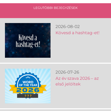
LEGUTÓBBI BEJEGYZÉSEK
2026-08-02
Kövesd a hashtag-et!
2026-07-26
Az év szava 2026 – az
első jelöltek