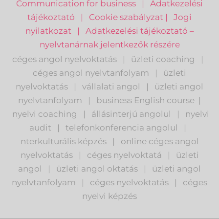
Communication for business
|
Adatkezelési
tájékoztató
|
Cookie szabályzat
|
Jogi
nyilatkozat
|
Adatkezelési tájékoztató –
nyelvtanárnak jelentkezők részére
céges angol nyelvoktatás
|
üzleti coaching
|
céges angol nyelvtanfolyam
|
üzleti
nyelvoktatás
|
vállalati angol
|
üzleti angol
nyelvtanfolyam
|
business English course
|
nyelvi coaching
|
állásinterjú angolul
|
nyelvi
audit
|
telefonkonferencia angolul
|
nterkulturális képzés
|
o
nline céges angol
nyelvoktatás
|
céges nyelvoktatá
|
üzleti
angol
|
ü
zleti angol oktatás
|
üzleti angol
nyelvtanfolyam
|
c
éges nyelvoktatás
|
céges
nyelvi képzés