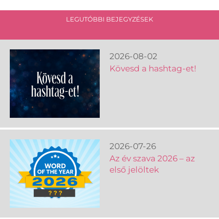
LEGUTÓBBI BEJEGYZÉSEK
2026-08-02
Kövesd a hashtag-et!
2026-07-26
Az év szava 2026 – az
első jelöltek