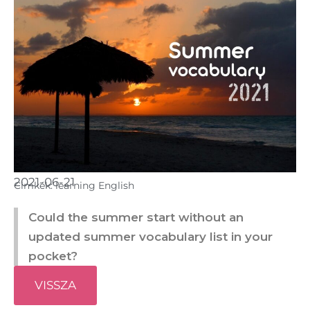
2021-06-21
Cimkék:
learning English
Could the summer start without an
updated summer vocabulary list in your
pocket?
VISSZA