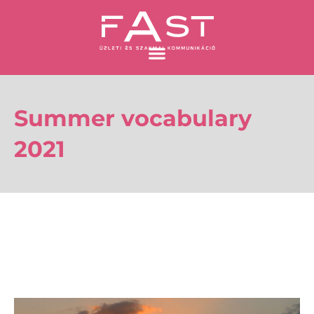
Skip
to
content
Summer vocabulary
2021