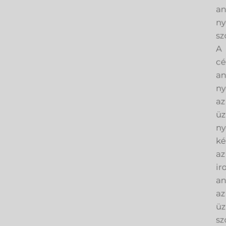
an
ny
sz
A
cé
an
ny
az
üz
ny
ké
az
ir
an
az
üz
sz