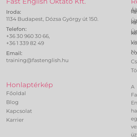
Fast English Oktató Kft.
R
Ál
ny
ké
Iroda:
1134 Budapest, Dózsa György út 150.
Üz
ny
ké
Telefon:
Üz
sz
ké
+36 30 960 30 66,
Ve
k
+36 1 339 82 49
Ny
co
Email:
training@fastenglish.hu
C
Tö
A
Honlaptérkép
Fa
Főoldal
En
Blog
h
Kapcsolat
eg
Karrier
ve
üz