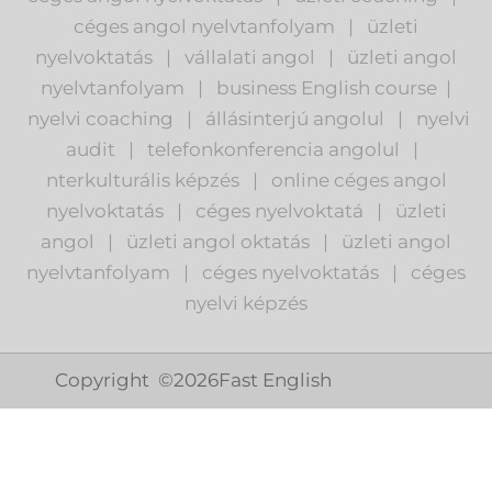
céges angol nyelvtanfolyam
|
üzleti
nyelvoktatás
|
vállalati angol
|
üzleti angol
nyelvtanfolyam
|
business English course
|
nyelvi coaching
|
állásinterjú angolul
|
nyelvi
audit
|
telefonkonferencia angolul
|
nterkulturális képzés
|
o
nline céges angol
nyelvoktatás
|
céges nyelvoktatá
|
üzleti
angol
|
ü
zleti angol oktatás
|
üzleti angol
nyelvtanfolyam
|
c
éges nyelvoktatás
|
céges
nyelvi képzés
Copyright ©
2026
Fast English