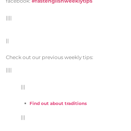
facebook:
#fastenglishweeklytips
||||
||
Check out our previous weekly tips:
||||
|||
Find out about traditions
|||