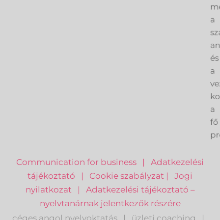
me
a
sz
an
és
a
ve
k
a
fő
pr
Communication for business
|
Adatkezelési
tájékoztató
|
Cookie szabályzat
|
Jogi
nyilatkozat
|
Adatkezelési tájékoztató –
nyelvtanárnak jelentkezők részére
céges angol nyelvoktatás
|
üzleti coaching
|