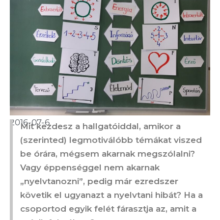
2016-07-6
Mit kezdesz a hallgatóiddal, amikor a
(szerinted) legmotiválóbb témákat viszed
be órára, mégsem akarnak megszólalni?
Vagy éppenséggel nem akarnak
„nyelvtanozni”, pedig már ezredszer
követik el ugyanazt a nyelvtani hibát? Ha a
csoportod egyik felét fárasztja az, amit a