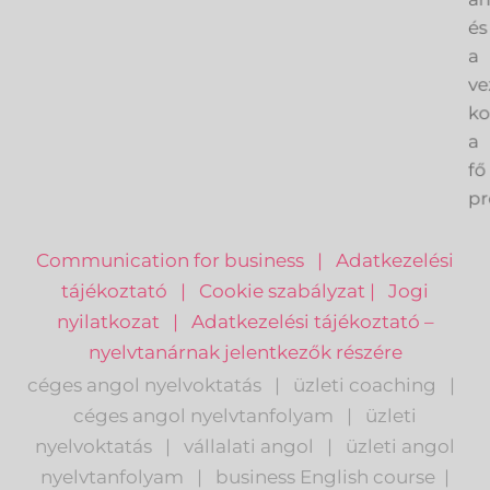
an
és
a
ve
k
a
fő
pr
Communication for business
|
Adatkezelési
tájékoztató
|
Cookie szabályzat
|
Jogi
nyilatkozat
|
Adatkezelési tájékoztató –
nyelvtanárnak jelentkezők részére
céges angol nyelvoktatás
|
üzleti coaching
|
céges angol nyelvtanfolyam
|
üzleti
nyelvoktatás
|
vállalati angol
|
üzleti angol
nyelvtanfolyam
|
business English course
|