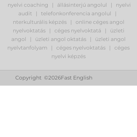
nyelvi coaching
|
állásinterjú angolul
|
nyelvi
audit
|
telefonkonferencia angolul
|
nterkulturális képzés
|
o
nline céges angol
nyelvoktatás
|
céges nyelvoktatá
|
üzleti
angol
|
ü
zleti angol oktatás
|
üzleti angol
nyelvtanfolyam
|
c
éges nyelvoktatás
|
céges
nyelvi képzés
Copyright ©
2026
Fast English