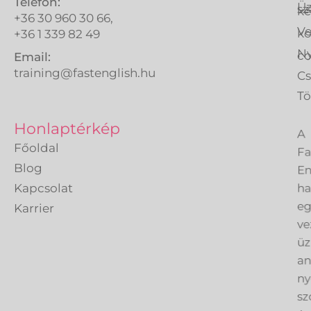
Telefon:
Üz
sz
ké
+36 30 960 30 66,
Ve
k
+36 1 339 82 49
Ny
co
Email:
training@fastenglish.hu
C
Tö
A
Honlaptérkép
Fa
Főoldal
En
Blog
h
Kapcsolat
eg
Karrier
ve
üz
an
ny
sz
A