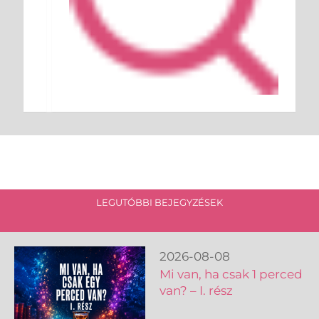
LEGUTÓBBI BEJEGYZÉSEK
2026-08-08
Mi van, ha csak 1 perced
van? – I. rész