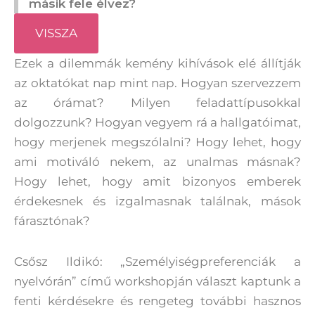
másik fele élvez?
VISSZA
Ezek a dilemmák kemény kihívások elé állítják
az oktatókat nap mint nap. Hogyan szervezzem
az órámat? Milyen feladattípusokkal
dolgozzunk? Hogyan vegyem rá a hallgatóimat,
hogy merjenek megszólalni? Hogy lehet, hogy
ami motiváló nekem, az unalmas másnak?
Hogy lehet, hogy amit bizonyos emberek
érdekesnek és izgalmasnak találnak, mások
fárasztónak?
Csősz Ildikó: „Személyiségpreferenciák a
nyelvórán” című workshopján választ kaptunk a
fenti kérdésekre és rengeteg további hasznos