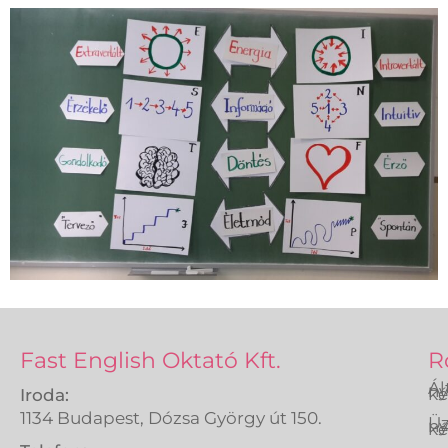
Fast English Oktató Kft.
R
Ál
ny
ké
Iroda:
1134 Budapest, Dózsa György út 150.
Üz
ny
ké