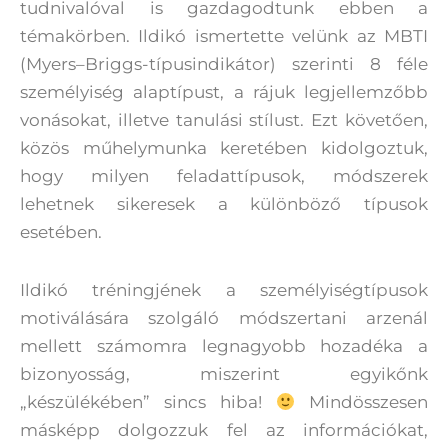
tudnivalóval is gazdagodtunk ebben a
témakörben. Ildikó ismertette velünk az MBTI
(Myers–Briggs-típusindikátor) szerinti 8 féle
személyiség alaptípust, a rájuk legjellemzőbb
vonásokat, illetve tanulási stílust. Ezt követően,
közös műhelymunka keretében kidolgoztuk,
hogy milyen feladattípusok, módszerek
lehetnek sikeresek a különböző típusok
esetében.
Ildikó tréningjének a személyiségtípusok
motiválására szolgáló módszertani arzenál
mellett számomra legnagyobb hozadéka a
bizonyosság, miszerint egyikőnk
„készülékében” sincs hiba!
Mindösszesen
másképp dolgozzuk fel az információkat,