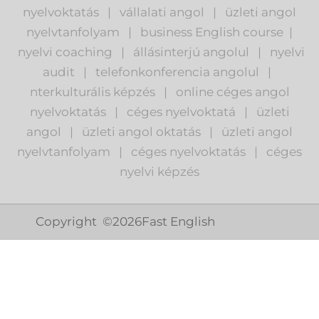
nyelvoktatás
|
vállalati angol
|
üzleti angol
nyelvtanfolyam
|
business English course
|
nyelvi coaching
|
állásinterjú angolul
|
nyelvi
audit
|
telefonkonferencia angolul
|
nterkulturális képzés
|
o
nline céges angol
nyelvoktatás
|
céges nyelvoktatá
|
üzleti
angol
|
ü
zleti angol oktatás
|
üzleti angol
nyelvtanfolyam
|
c
éges nyelvoktatás
|
céges
nyelvi képzés
Copyright ©
2026
Fast English