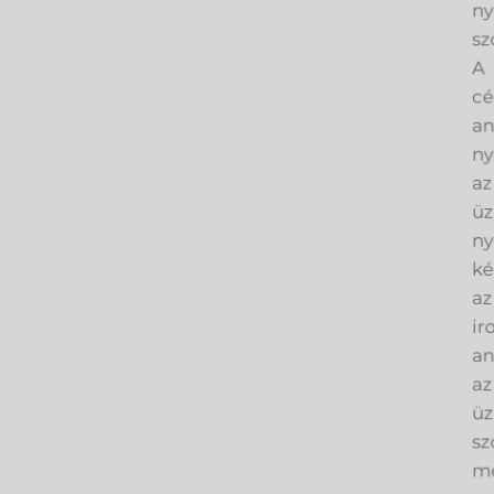
ny
sz
A
cé
an
ny
az
üz
ny
ké
az
ir
an
az
üz
sz
me