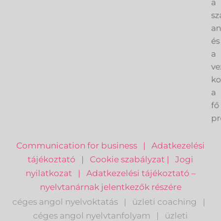
a
sz
an
és
a
ve
k
a
fő
pr
Communication for business
|
Adatkezelési
tájékoztató
|
Cookie szabályzat
|
Jogi
nyilatkozat
|
Adatkezelési tájékoztató –
nyelvtanárnak jelentkezők részére
céges angol nyelvoktatás
|
üzleti coaching
|
céges angol nyelvtanfolyam
|
üzleti