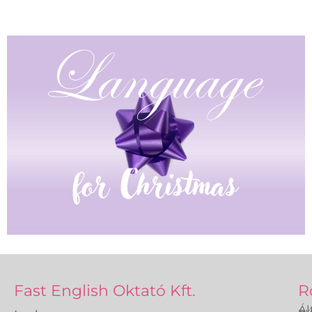
Fast English Oktató Kft.
R
Ál
ny