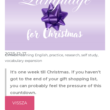
2023-12-17
Cimkék:
learning English
,
practice
,
research
,
self study
,
vocabulary expansion
It’s one week till Christmas. If you haven’t
got to the end of your gift shopping list,
you can probably feel the pressure of this
countdown.
VISSZA