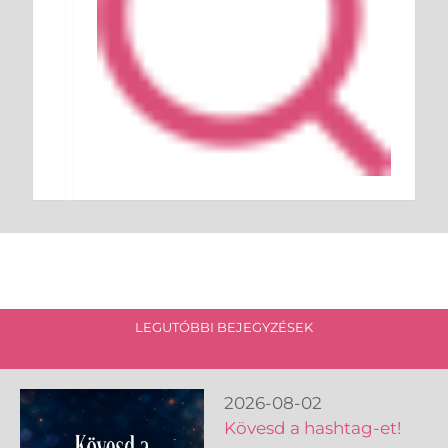
LEGUTÓBBI BEJEGYZÉSEK
2026-08-02
Kövesd a hashtag-et!