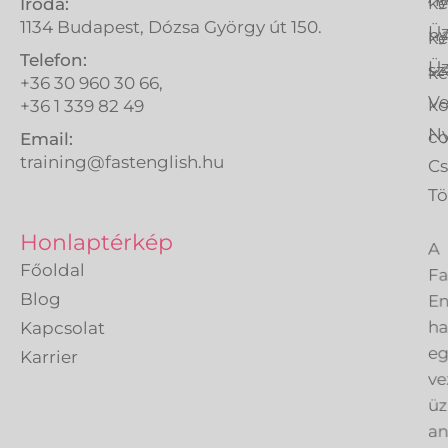
ké
Iroda:
1134 Budapest, Dózsa György út 150.
Üz
ny
ké
Telefon:
Üz
sz
ké
+36 30 960 30 66,
Ve
k
+36 1 339 82 49
Ny
co
Email:
training@fastenglish.hu
C
Tö
A
Honlaptérkép
Fa
Főoldal
En
Blog
h
Kapcsolat
eg
Karrier
ve
üz
an