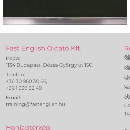
Fast English Oktató Kft.
R
Ál
ny
ké
Iroda:
1134 Budapest, Dózsa György út 150.
Üz
ny
ké
Telefon:
Üz
sz
ké
+36 30 960 30 66,
Ve
k
+36 1 339 82 49
Ny
co
Email:
training@fastenglish.hu
C
Tö
A
Honlaptérkép