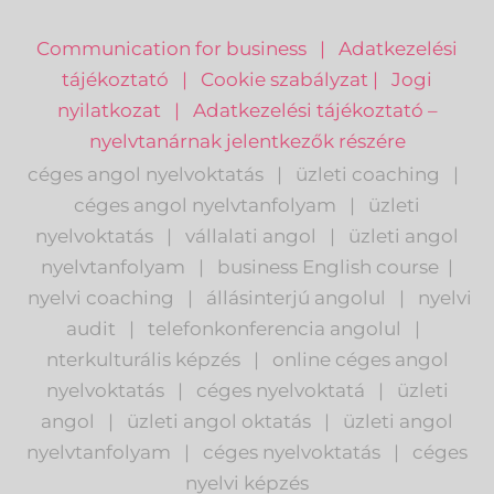
pr
Communication for business
|
Adatkezelési
tájékoztató
|
Cookie szabályzat
|
Jogi
nyilatkozat
|
Adatkezelési tájékoztató –
nyelvtanárnak jelentkezők részére
céges angol nyelvoktatás
|
üzleti coaching
|
céges angol nyelvtanfolyam
|
üzleti
nyelvoktatás
|
vállalati angol
|
üzleti angol
nyelvtanfolyam
|
business English course
|
nyelvi coaching
|
állásinterjú angolul
|
nyelvi
audit
|
telefonkonferencia angolul
|
nterkulturális képzés
|
o
nline céges angol
nyelvoktatás
|
céges nyelvoktatá
|
üzleti
angol
|
ü
zleti angol oktatás
|
üzleti angol
nyelvtanfolyam
|
c
éges nyelvoktatás
|
céges
nyelvi képzés