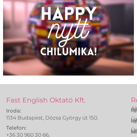
Fast English Oktató Kft.
R
Ál
ny
ké
Iroda:
1134 Budapest, Dózsa György út 150.
Üz
ny
ké
Telefon:
Üz
sz
ké
+36 30 960 30 66,