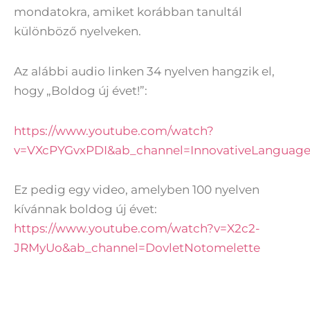
mondatokra, amiket korábban tanultál
különböző nyelveken.
Az alábbi audio linken 34 nyelven hangzik el,
hogy „Boldog új évet!”:
https://www.youtube.com/watch?
v=VXcPYGvxPDI&ab_channel=InnovativeLanguage
Ez pedig egy video, amelyben 100 nyelven
kívánnak boldog új évet:
https://www.youtube.com/watch?v=X2c2-
JRMyUo&ab_channel=DovletNotomelette