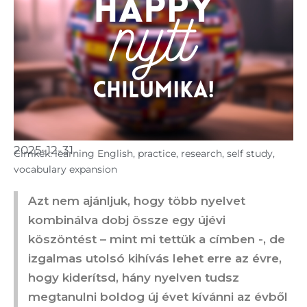
2025-12-31
Cimkék:
learning English
,
practice
,
research
,
self study
,
vocabulary expansion
Azt nem ajánljuk, hogy több nyelvet
kombinálva dobj össze egy újévi
köszöntést – mint mi tettük a címben -, de
izgalmas utolsó kihívás lehet erre az évre,
hogy kiderítsd, hány nyelven tudsz
megtanulni boldog új évet kívánni az évből