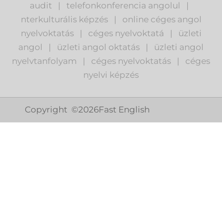
audit
|
telefonkonferencia angolul
|
nterkulturális képzés
|
o
nline céges angol
nyelvoktatás
|
céges nyelvoktatá
|
üzleti
angol
|
ü
zleti angol oktatás
|
üzleti angol
nyelvtanfolyam
|
c
éges nyelvoktatás
|
céges
nyelvi képzés
Copyright ©
2026
Fast English