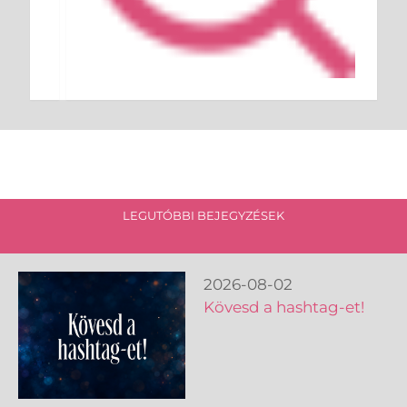
LEGUTÓBBI BEJEGYZÉSEK
2026-08-02
Kövesd a hashtag-et!