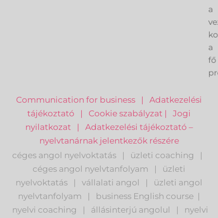
és
a
ve
k
a
fő
pr
Communication for business
|
Adatkezelési
tájékoztató
|
Cookie szabályzat
|
Jogi
nyilatkozat
|
Adatkezelési tájékoztató –
nyelvtanárnak jelentkezők részére
céges angol nyelvoktatás
|
üzleti coaching
|
céges angol nyelvtanfolyam
|
üzleti
nyelvoktatás
|
vállalati angol
|
üzleti angol
nyelvtanfolyam
|
business English course
|
nyelvi coaching
|
állásinterjú angolul
|
nyelvi