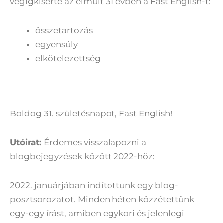
végigkísérte az elmúlt 31 évben a Fast English-t:
összetartozás
egyensúly
elkötelezettség
Boldog 31. születésnapot, Fast English!
Utóirat:
Érdemes visszalapozni a
blogbejegyzések között 2022-höz:
2022. januárjában indítottunk egy blog-
posztsorozatot. Minden héten közzétettünk
egy-egy írást, amiben egykori és jelenlegi