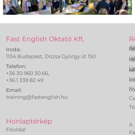
Fast English Oktató Kft.
R
Ál
ny
ké
Iroda:
1134 Budapest, Dózsa György út 150.
Üz
ny
ké
Telefon:
Üz
sz
ké
+36 30 960 30 66,
Ve
k
+36 1 339 82 49
Ny
co
Email:
training@fastenglish.hu
C
Tö
A
Honlaptérkép
Fa
Főoldal
En