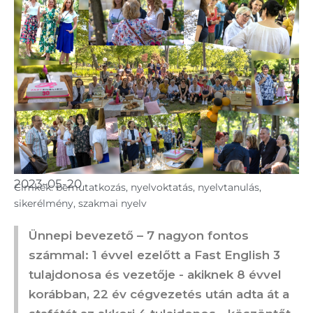
2023-05-20
Cimkék:
bemutatkozás
,
nyelvoktatás
,
nyelvtanulás
,
sikerélmény
,
szakmai nyelv
Ünnepi bevezető – 7 nagyon fontos
számmal: 1 évvel ezelőtt a Fast English 3
tulajdonosa és vezetője - akiknek 8 évvel
korábban, 22 év cégvezetés után adta át a