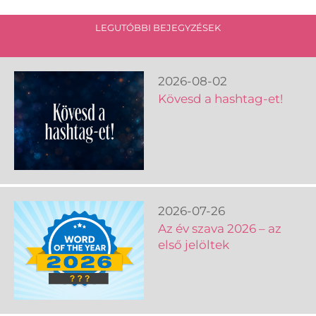
LEGUTÓBBI BEJEGYZÉSEK
2026-08-02
Kövesd a hashtag-et!
2026-07-26
Az év szava 2026 – az
első jelöltek