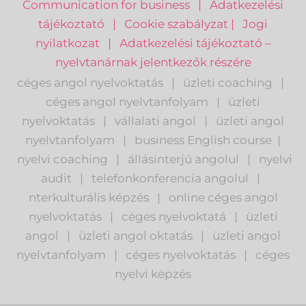
Communication for business
|
Adatkezelési
tájékoztató
|
Cookie szabályzat
|
Jogi
nyilatkozat
|
Adatkezelési tájékoztató –
nyelvtanárnak jelentkezők részére
céges angol nyelvoktatás
|
üzleti coaching
|
céges angol nyelvtanfolyam
|
üzleti
nyelvoktatás
|
vállalati angol
|
üzleti angol
nyelvtanfolyam
|
business English course
|
nyelvi coaching
|
állásinterjú angolul
|
nyelvi
audit
|
telefonkonferencia angolul
|
nterkulturális képzés
|
o
nline céges angol
nyelvoktatás
|
céges nyelvoktatá
|
üzleti
angol
|
ü
zleti angol oktatás
|
üzleti angol
nyelvtanfolyam
|
c
éges nyelvoktatás
|
céges
nyelvi képzés