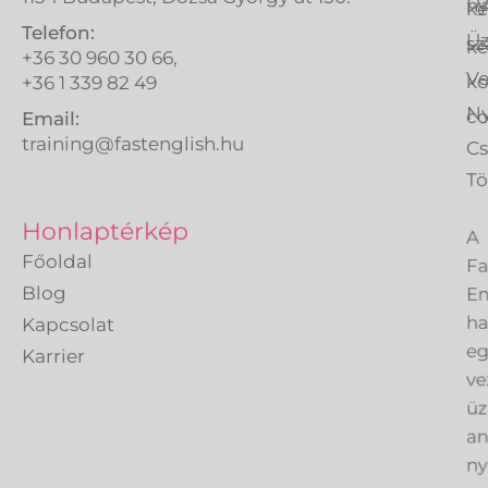
Üz
ny
ké
Telefon:
Üz
sz
ké
+36 30 960 30 66,
Ve
k
+36 1 339 82 49
Ny
co
Email:
training@fastenglish.hu
C
Tö
A
Honlaptérkép
Fa
Főoldal
En
Blog
h
Kapcsolat
eg
Karrier
ve
üz
an
ny
sz