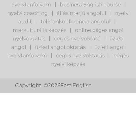
nyelvtanfolyam
|
business English course
|
nyelvi coaching
|
állásinterjú angolul
|
nyelvi
audit
|
telefonkonferencia angolul
|
nterkulturális képzés
|
o
nline céges angol
nyelvoktatás
|
céges nyelvoktatá
|
üzleti
angol
|
ü
zleti angol oktatás
|
üzleti angol
nyelvtanfolyam
|
c
éges nyelvoktatás
|
céges
nyelvi képzés
Copyright ©
2026
Fast English