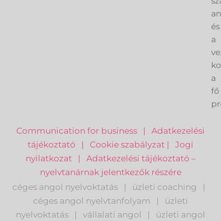
sz
an
és
a
ve
k
a
fő
pr
Communication for business
|
Adatkezelési
tájékoztató
|
Cookie szabályzat
|
Jogi
nyilatkozat
|
Adatkezelési tájékoztató –
nyelvtanárnak jelentkezők részére
céges angol nyelvoktatás
|
üzleti coaching
|
céges angol nyelvtanfolyam
|
üzleti
nyelvoktatás
|
vállalati angol
|
üzleti angol