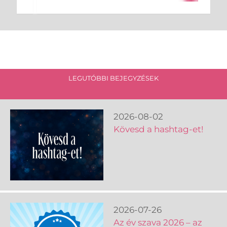
LEGUTÓBBI BEJEGYZÉSEK
2026-08-02
Kövesd a hashtag-et!
2026-07-26
Az év szava 2026 – az