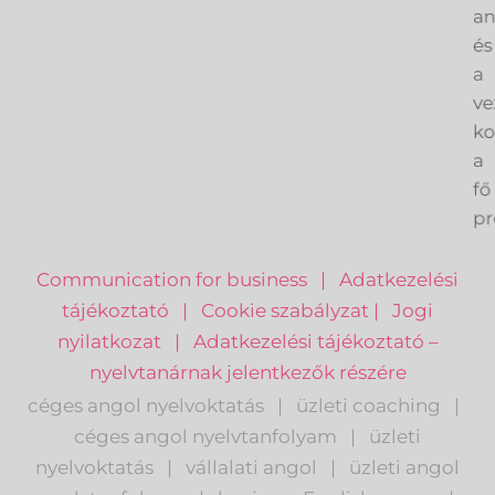
an
és
a
ve
k
a
fő
pr
Communication for business
|
Adatkezelési
tájékoztató
|
Cookie szabályzat
|
Jogi
nyilatkozat
|
Adatkezelési tájékoztató –
nyelvtanárnak jelentkezők részére
céges angol nyelvoktatás
|
üzleti coaching
|
céges angol nyelvtanfolyam
|
üzleti
nyelvoktatás
|
vállalati angol
|
üzleti angol