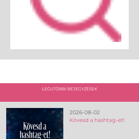
LEGUTÓBBI BEJEGYZÉSEK
2026-08-02
Kövesd a hashtag-et!