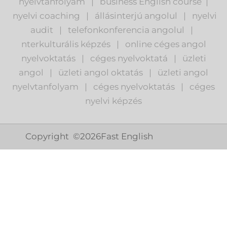
nyelvtanfolyam
|
business English course
|
nyelvi coaching
|
állásinterjú angolul
|
nyelvi
audit
|
telefonkonferencia angolul
|
nterkulturális képzés
|
o
nline céges angol
nyelvoktatás
|
céges nyelvoktatá
|
üzleti
angol
|
ü
zleti angol oktatás
|
üzleti angol
nyelvtanfolyam
|
c
éges nyelvoktatás
|
céges
nyelvi képzés
Copyright ©
2026
Fast English