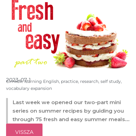
2023-07-1
Cimkék:
learning English
,
practice
,
research
,
self study
,
vocabulary expansion
Last week we opened our two-part mini
series on summer recipes by guiding you
through 75 fresh and easy summer meals...
VISSZA