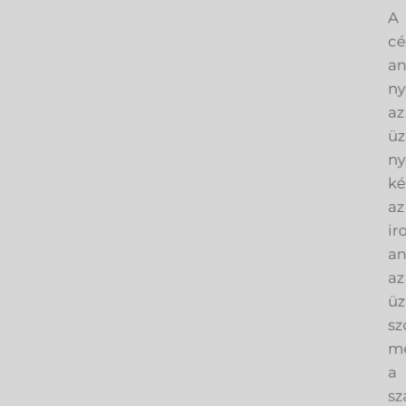
A
cé
an
ny
az
üz
ny
ké
az
ir
an
az
üz
sz
me
a
sz