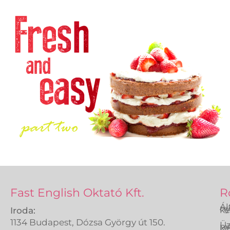
Fast English Oktató Kft.
R
Ál
ny
ké
Iroda:
1134 Budapest, Dózsa György út 150.
Üz
ny
ké