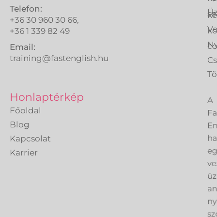
Telefon:
Üz
sz
ké
+36 30 960 30 66,
Ve
k
+36 1 339 82 49
Ny
co
Email:
training@fastenglish.hu
C
Tö
A
Honlaptérkép
Fa
Főoldal
En
Blog
h
Kapcsolat
eg
Karrier
ve
üz
an
ny
sz