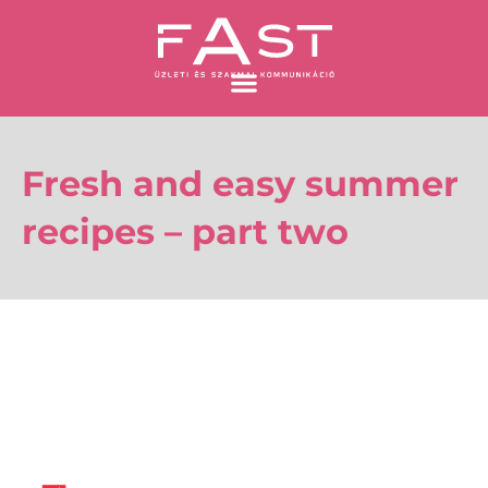
Skip
to
content
Fresh and easy summer
recipes – part two