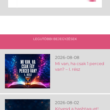
LEGUTÓBBI BEJEGYZÉSEK
2026-08-08
Mi van, ha csak 1 perced
van? – I. rész
2026-08-02
Kövesd a hashtag-et!