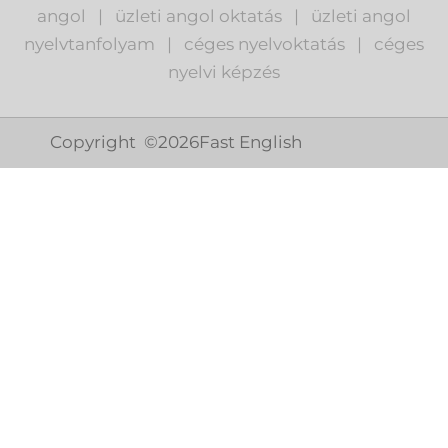
angol
|
ü
zleti angol oktatás
|
üzleti angol
nyelvtanfolyam
|
c
éges nyelvoktatás
|
céges
nyelvi képzés
Copyright ©
2026
Fast English