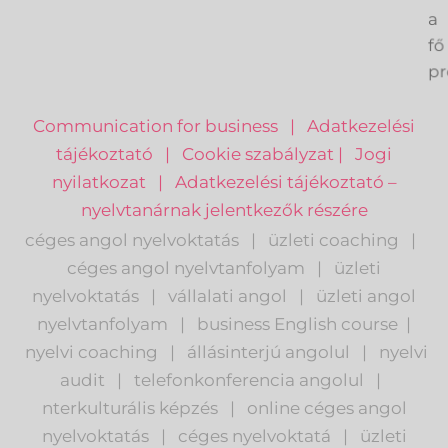
k
a
fő
pr
Communication for business
|
Adatkezelési
tájékoztató
|
Cookie szabályzat
|
Jogi
nyilatkozat
|
Adatkezelési tájékoztató –
nyelvtanárnak jelentkezők részére
céges angol nyelvoktatás
|
üzleti coaching
|
céges angol nyelvtanfolyam
|
üzleti
nyelvoktatás
|
vállalati angol
|
üzleti angol
nyelvtanfolyam
|
business English course
|
nyelvi coaching
|
állásinterjú angolul
|
nyelvi
audit
|
telefonkonferencia angolul
|
nterkulturális képzés
|
o
nline céges angol
nyelvoktatás
|
céges nyelvoktatá
|
üzleti