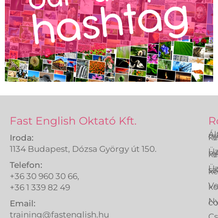
Fast English Oktató Kft.
R
Ál
ny
ké
Iroda:
1134 Budapest, Dózsa György út 150.
Üz
ny
ké
Telefon:
Üz
sz
ké
+36 30 960 30 66,
Ve
k
+36 1 339 82 49
Ny
co
Email:
training@fastenglish.hu
C