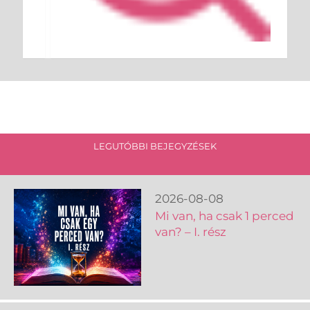
LEGUTÓBBI BEJEGYZÉSEK
2026-08-08
Mi van, ha csak 1 perced
van? – I. rész