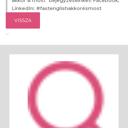
akkor & most" bejegyzéseinket! Facebook,
LinkedIn: #fastenglishakkorésmost
VISSZA
…
Keresés