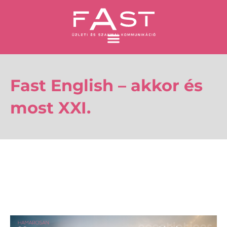
Skip
to
content
Fast English – akkor és
most XXI.