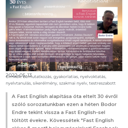
2022-05-13
Cimkék:
bemutatkozás
,
gyakorlatias
,
nyelvoktatás
,
nyelvtanulás
,
sikerélmény
,
szakmai nyelv
,
testreszabott
A Fast English alapítása óta eltelt 30 évről
szóló sorozatunkban ezen a héten Bodor
Endre tekint vissza a Fast English-sel
töltött évekre. Kövessétek "Fast English