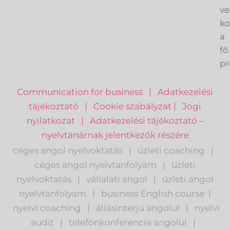
a
ve
k
a
fő
pr
Communication for business
|
Adatkezelési
tájékoztató
|
Cookie szabályzat
|
Jogi
nyilatkozat
|
Adatkezelési tájékoztató –
nyelvtanárnak jelentkezők részére
céges angol nyelvoktatás
|
üzleti coaching
|
céges angol nyelvtanfolyam
|
üzleti
nyelvoktatás
|
vállalati angol
|
üzleti angol
nyelvtanfolyam
|
business English course
|
nyelvi coaching
|
állásinterjú angolul
|
nyelvi
audit
|
telefonkonferencia angolul
|