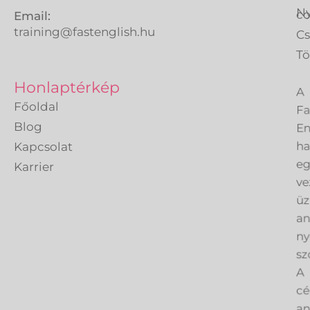
Ny
co
Email:
training@fastenglish.hu
C
Tö
A
Honlaptérkép
Fa
Főoldal
En
Blog
h
Kapcsolat
eg
Karrier
ve
üz
an
ny
sz
A
cé
an