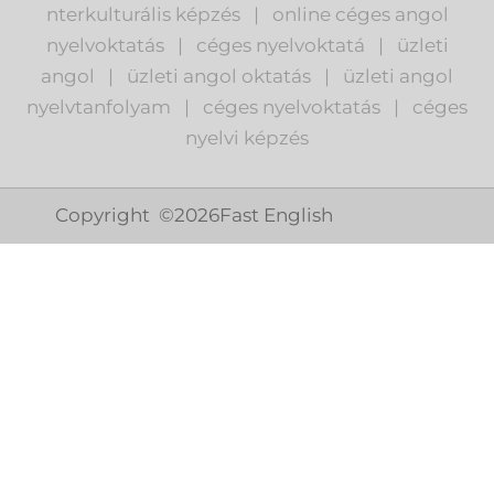
nterkulturális képzés
|
o
nline céges angol
nyelvoktatás
|
céges nyelvoktatá
|
üzleti
angol
|
ü
zleti angol oktatás
|
üzleti angol
nyelvtanfolyam
|
c
éges nyelvoktatás
|
céges
nyelvi képzés
Copyright ©
2026
Fast English