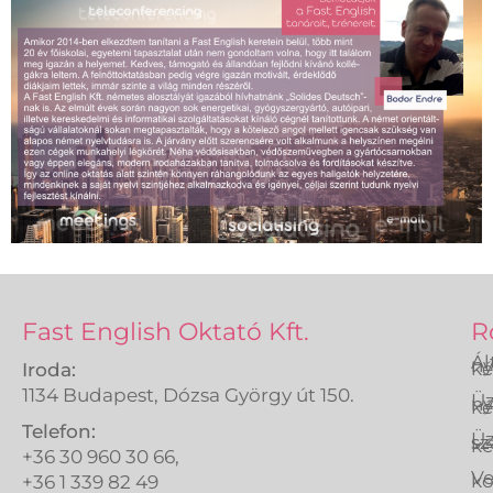
Fast English Oktató Kft.
R
Ál
ny
ké
Iroda:
1134 Budapest, Dózsa György út 150.
Üz
ny
ké
Telefon:
Üz
sz
ké
+36 30 960 30 66,
Ve
k
+36 1 339 82 49