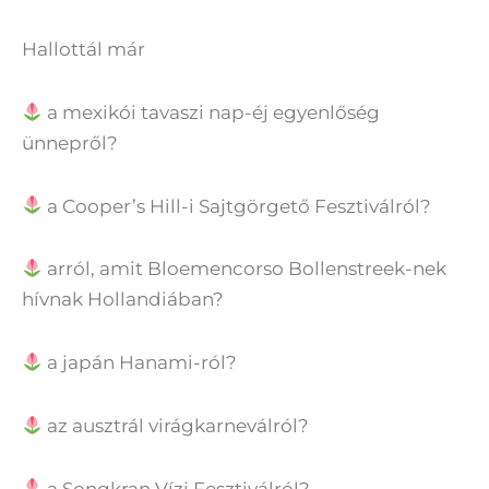
Hallottál már
a mexikói tavaszi nap-éj egyenlőség
ünnepről?
a Cooper’s Hill-i Sajtgörgető Fesztiválról?
arról, amit Bloemencorso Bollenstreek-nek
hívnak Hollandiában?
a japán Hanami-ról?
az ausztrál virágkarneválról?
a Songkran Vízi Fesztiválról?