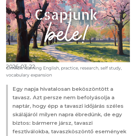
2026-03-22
Cimkék:
learning English
,
practice
,
research
,
self study
,
vocabulary expansion
Egy napja hivatalosan beköszöntött a
tavasz. Azt persze nem befolyásolja a
naptár, hogy épp a tavaszi időjárás széles
skálájáról milyen napra ébredünk, de egy
biztos: bármerre jársz, tavaszi
fesztiválokba, tavaszköszöntő események