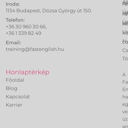
Ál
ny
ké
Iroda:
1134 Budapest, Dózsa György út 150.
Üz
ny
ké
Telefon:
Üz
sz
ké
+36 30 960 30 66,
Ve
k
+36 1 339 82 49
Ny
co
Email:
training@fastenglish.hu
C
Tö
A
Honlaptérkép
Fa
Főoldal
En
Blog
h
Kapcsolat
eg
Karrier
ve
üz
an