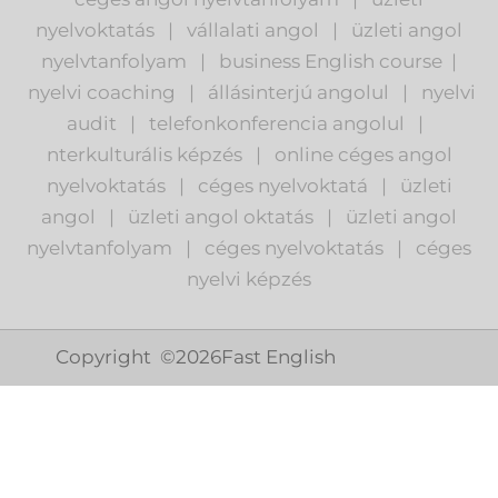
nyelvoktatás
|
vállalati angol
|
üzleti angol
nyelvtanfolyam
|
business English course
|
nyelvi coaching
|
állásinterjú angolul
|
nyelvi
audit
|
telefonkonferencia angolul
|
nterkulturális képzés
|
o
nline céges angol
nyelvoktatás
|
céges nyelvoktatá
|
üzleti
angol
|
ü
zleti angol oktatás
|
üzleti angol
nyelvtanfolyam
|
c
éges nyelvoktatás
|
céges
nyelvi képzés
Copyright ©
2026
Fast English