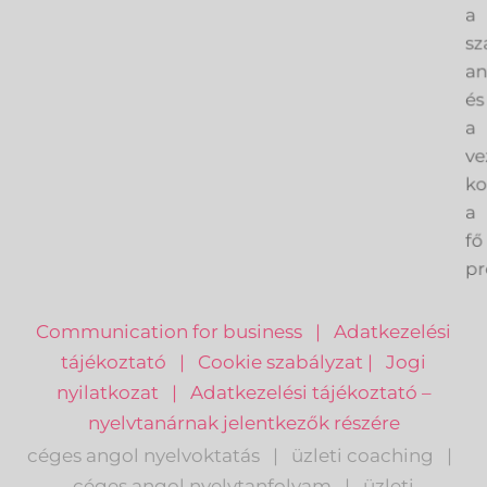
a
sz
an
és
a
ve
k
a
fő
pr
Communication for business
|
Adatkezelési
tájékoztató
|
Cookie szabályzat
|
Jogi
nyilatkozat
|
Adatkezelési tájékoztató –
nyelvtanárnak jelentkezők részére
céges angol nyelvoktatás
|
üzleti coaching
|
céges angol nyelvtanfolyam
|
üzleti