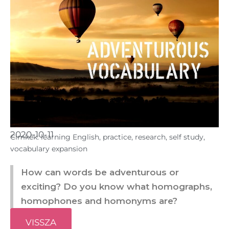
2020-10-11
Cimkék:
learning English
,
practice
,
research
,
self study
,
vocabulary expansion
How can words be adventurous or
exciting? Do you know what homographs,
homophones and homonyms are?
VISSZA