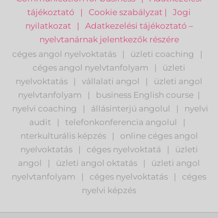
tájékoztató
|
Cookie szabályzat
|
Jogi
nyilatkozat
|
Adatkezelési tájékoztató –
nyelvtanárnak jelentkezők részére
céges angol nyelvoktatás
|
üzleti coaching
|
céges angol nyelvtanfolyam
|
üzleti
nyelvoktatás
|
vállalati angol
|
üzleti angol
nyelvtanfolyam
|
business English course
|
nyelvi coaching
|
állásinterjú angolul
|
nyelvi
audit
|
telefonkonferencia angolul
|
nterkulturális képzés
|
o
nline céges angol
nyelvoktatás
|
céges nyelvoktatá
|
üzleti
angol
|
ü
zleti angol oktatás
|
üzleti angol
nyelvtanfolyam
|
c
éges nyelvoktatás
|
céges
nyelvi képzés