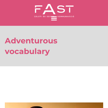
Skip
to
content
Adventurous
vocabulary