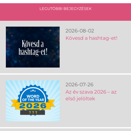
LEGUTÓBBI BEJEGYZÉSEK
2026-08-02
Kövesd a hashtag-et!
2026-07-26
Az év szava 2026 – az
első jelöltek