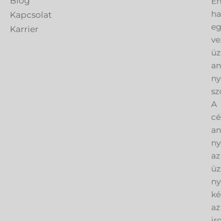
Blog
h
Kapcsolat
eg
Karrier
ve
üz
an
ny
sz
A
cé
an
ny
az
üz
ny
ké
az
ir