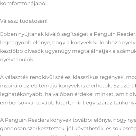
komfortzónájából.
Válassz tudatosan!
Ebben nyújtanak kiváló segítséget a Penguin Readers
legnagyobb előnye, hogy a könyvek különböző nyelvi 
kezdőbb olvasók ugyanúgy megtalálhatják a számukr
nyelvtanulók.
A választék rendkívül széles: klasszikus regények, mod
inspiráló üzleti témájú könyvek is elérhetők. Ez azért
leghatékonyabb, ha valóban érdekel minket, amit olv
ember sokkal tovább kitart, mint egy száraz tankönyv 
A Penguin Readers könyvek további előnye, hogy nye
gondosan szerkesztettek, jól követhetők, és sok eset