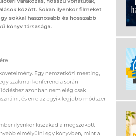
ülőtéri várakozás, hosszú vonatutak,
alások között. Sokan ilyenkor filmeket
n egy sokkal hasznosabb és hosszabb
vű könyv társasága.
lére
pkövetelmény. Egy nemzetközi meeting,
r egy szakmai konferencia során
ejlődéshez azonban nem elég csak
asználni, és erre az egyik legjobb módszer
 ember ilyenkor kiszakad a megszokott
nnyebb elmélyülni egy könyvben, mint a