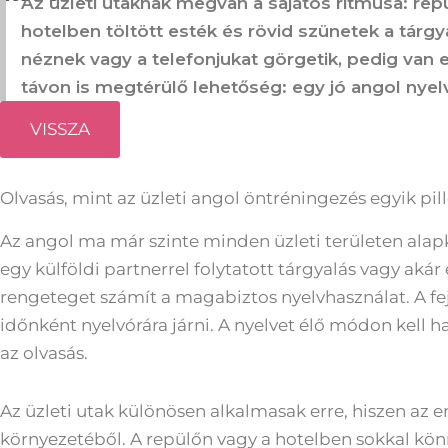
Az üzleti utaknak megvan a sajátos ritmusa: rep
hotelben töltött esték és rövid szünetek a tárgy
néznek vagy a telefonjukat görgetik, pedig va
távon is megtérülő lehetőség: egy jó angol nyel
VISSZA
Olvasás, mint az üzleti angol öntréningezés egyik pil
Az angol ma már szinte minden üzleti területen ala
egy külföldi partnerrel folytatott tárgyalás vagy aká
rengeteget számít a magabiztos nyelvhasználat. A f
időnként nyelvórára járni. A nyelvet élő módon kell h
az olvasás.
Az üzleti utak különösen alkalmasak erre, hiszen az
környezetéből. A repülőn vagy a hotelben sokkal kö