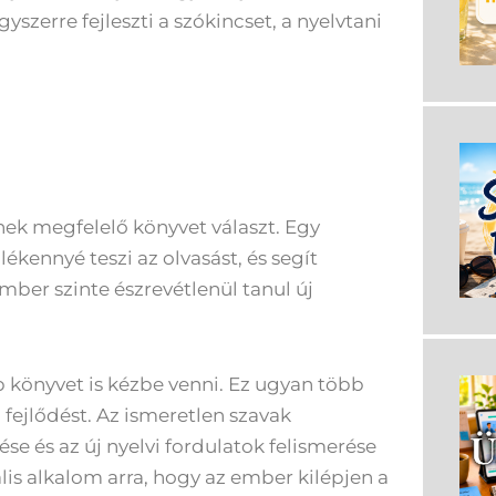
szerre fejleszti a szókincset, a nyelvtani
ének megfelelő könyvet választ. Egy
kennyé teszi az olvasást, és segít
ber szinte észrevétlenül tanul új
könyvet is kézbe venni. Ez ugyan több
a fejlődést. Az ismeretlen szavak
e és az új nyelvi fordulatok felismerése
ális alkalom arra, hogy az ember kilépjen a