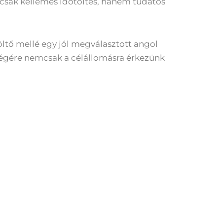
mcsak kellemes időtöltés, hanem tudatos
öltő mellé egy jól megválasztott angol
végére nemcsak a célállomásra érkezünk