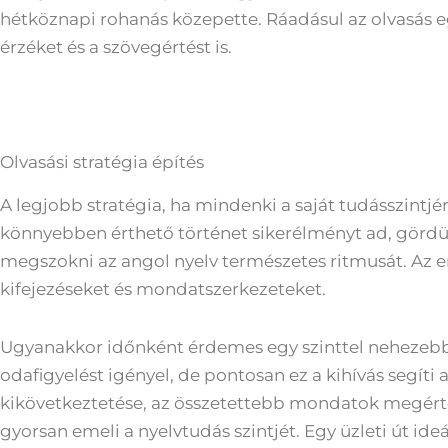
hétköznapi rohanás közepette. Ráadásul az olvasás egy
érzéket és a szövegértést is.
Olvasási stratégia építés
A legjobb stratégia, ha mindenki a saját tudásszintj
könnyebben érthető történet sikerélményt ad, gördülé
megszokni az angol nyelv természetes ritmusát. Az em
kifejezéseket és mondatszerkezeteket.
Ugyanakkor időnként érdemes egy szinttel nehezebb 
odafigyelést igényel, de pontosan ez a kihívás segíti 
kikövetkeztetése, az összetettebb mondatok megértés
gyorsan emeli a nyelvtudás szintjét. Egy üzleti út ide