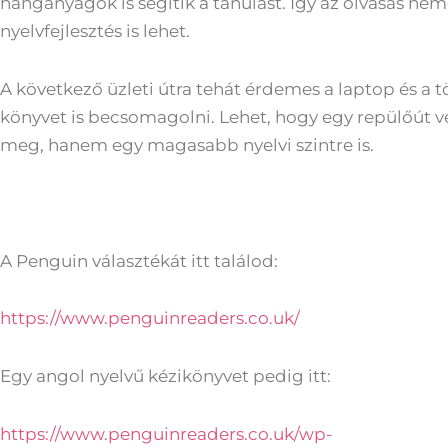
hanganyagok is segítik a tanulást. Így az olvasás ne
nyelvfejlesztés is lehet.
A következő üzleti útra tehát érdemes a laptop és a t
könyvet is becsomagolni. Lehet, hogy egy repülőút 
meg, hanem egy magasabb nyelvi szintre is.
A Penguin választékát itt találod:
https://www.penguinreaders.co.uk/
Egy angol nyelvű kézikönyvet pedig itt:
https://www.penguinreaders.co.uk/wp-