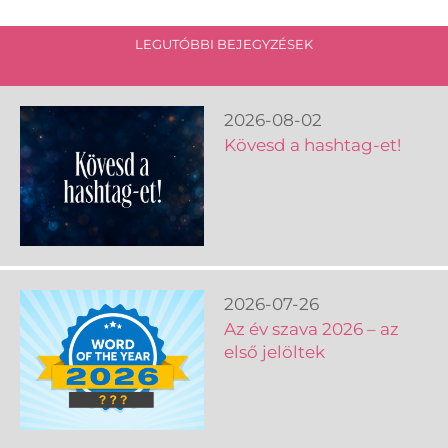
LEGUTÓBBI BEJEGYZÉSEK
2026-08-02
Kövesd a hashtag-et!
2026-07-26
Az év szava 2026 – az
első jelöltek