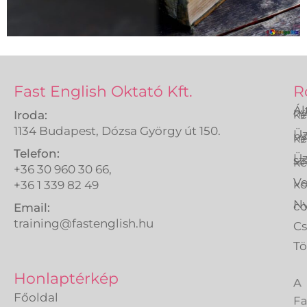
Fast English Oktató Kft.
R
Ál
ny
ké
Iroda:
1134 Budapest, Dózsa György út 150.
Üz
ny
ké
Telefon:
Üz
sz
ké
+36 30 960 30 66,
Ve
k
+36 1 339 82 49
Ny
co
Email:
training@fastenglish.hu
C
Tö
A
Honlaptérkép
Fa
Főoldal