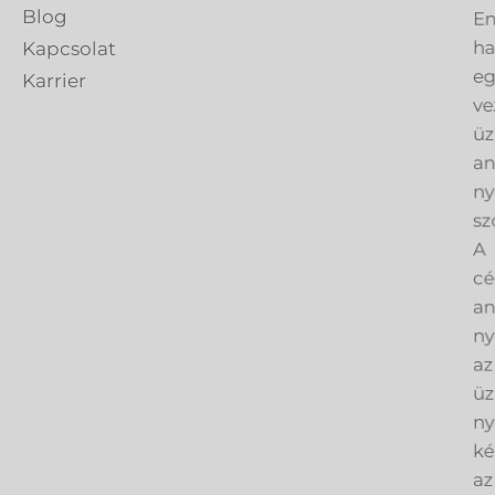
En
Blog
h
Kapcsolat
eg
Karrier
ve
üz
an
ny
sz
A
cé
an
ny
az
üz
ny
ké
az