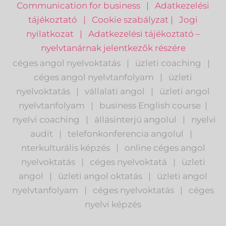
Communication for business
|
Adatkezelési
tájékoztató
|
Cookie szabályzat
|
Jogi
nyilatkozat
|
Adatkezelési tájékoztató –
nyelvtanárnak jelentkezők részére
céges angol nyelvoktatás
|
üzleti coaching
|
céges angol nyelvtanfolyam
|
üzleti
nyelvoktatás
|
vállalati angol
|
üzleti angol
nyelvtanfolyam
|
business English course
|
nyelvi coaching
|
állásinterjú angolul
|
nyelvi
audit
|
telefonkonferencia angolul
|
nterkulturális képzés
|
o
nline céges angol
nyelvoktatás
|
céges nyelvoktatá
|
üzleti
angol
|
ü
zleti angol oktatás
|
üzleti angol
nyelvtanfolyam
|
c
éges nyelvoktatás
|
céges
nyelvi képzés