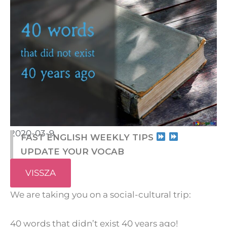
2020-03-9
FAST ENGLISH WEEKLY TIPS
UPDATE YOUR VOCAB
VISSZA
We are taking you on a social-cultural trip:
40 words that didn’t exist 40 years ago!