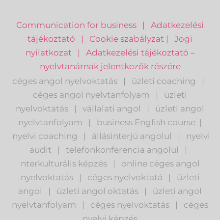
pr
Communication for business
|
Adatkezelési
tájékoztató
|
Cookie szabályzat
|
Jogi
nyilatkozat
|
Adatkezelési tájékoztató –
nyelvtanárnak jelentkezők részére
céges angol nyelvoktatás
|
üzleti coaching
|
céges angol nyelvtanfolyam
|
üzleti
nyelvoktatás
|
vállalati angol
|
üzleti angol
nyelvtanfolyam
|
business English course
|
nyelvi coaching
|
állásinterjú angolul
|
nyelvi
audit
|
telefonkonferencia angolul
|
nterkulturális képzés
|
o
nline céges angol
nyelvoktatás
|
céges nyelvoktatá
|
üzleti
angol
|
ü
zleti angol oktatás
|
üzleti angol
nyelvtanfolyam
|
c
éges nyelvoktatás
|
céges
nyelvi képzés