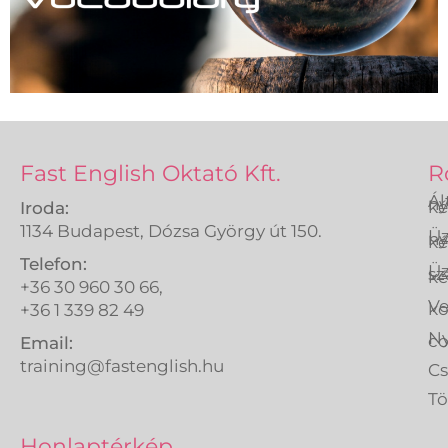
Fast English Oktató Kft.
R
Ál
ny
ké
Iroda:
1134 Budapest, Dózsa György út 150.
Üz
ny
ké
Telefon:
Üz
sz
ké
+36 30 960 30 66,
Ve
k
+36 1 339 82 49
Ny
co
Email:
training@fastenglish.hu
C
Tö
A
Honlaptérkép