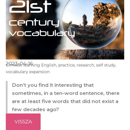
2023-04-16
Cimkék:
learning English
,
practice
,
research
,
self study
,
vocabulary expansion
Don’t you find it interesting that
sometimes, in a ten-word sentence, there
are at least five words that did not exist a
few decades ago?
VISSZA