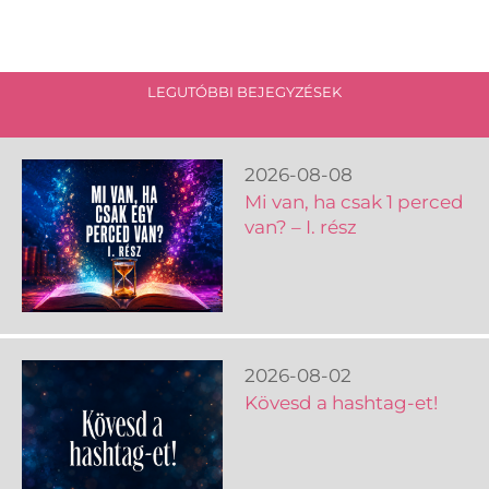
LEGUTÓBBI BEJEGYZÉSEK
2026-08-08
Mi van, ha csak 1 perced
van? – I. rész
2026-08-02
Kövesd a hashtag-et!